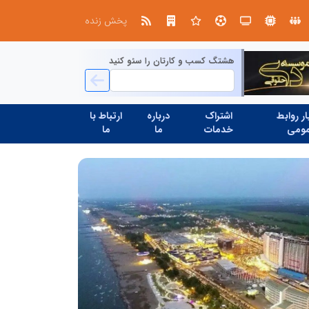
بازنگری در نظام اکتشاف معدنی ایران؛ «هدف اکتشافی» جایگزین «مرحله عملیاتی» می‌شود
عملیات ویژه آغاز شد...
پخش زنده
هشتگ کسب و کارتان را سئو کنید
ر روابط
اشتراک
درباره
ارتباط با
ومی
خدمات
ما
ما