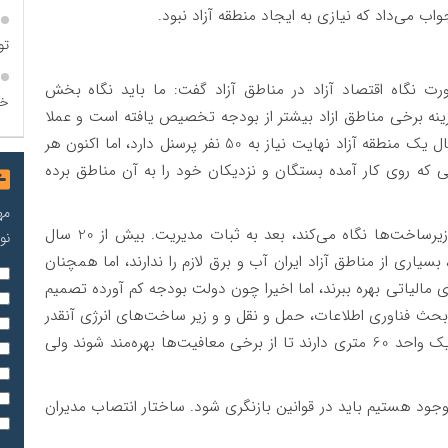
واب می‌داد که نیازی به ایجاد منطقه آزاد نبود.
تو
ت نگاه اقتصاد آزاد در مناطق آزاد گفت: ما باید نگاه بخش
خو
زینه برخی مناطق ازاد بیشتر از بودجه تخصیص یافته است و عملا
پولی برای توسعه و ایجاد زیر ساخت ندارند. به طور مثال یک منطقه آزاد نهایت نیاز به 50 نفر پرسنل دارد، اما اکنون هر
د. چون هر دولتی که روی کار آمده بستگان و نزدیکان خود را به آن مناطق برده
مه
وی افزود: سرمایه‌گذار برای آوردن سرمایه خود اول به زیر‌ساخت‌ها نگاه می‌کند، بعد به ثبات مدیریت. بیش از 20 سال
نو
سیاری از مناطق آزاد ایران آب و برق لازم را ندارند، اما همچنان
ای مالیاتی بهره ببرند، اما اخیرا چون دولت بودجه کم آورده تصمیم
 بحث فناوری اطلاعات، حمل و نقل و و زیر ساخت‌های انرژی آنقدر
ضعیف است که شرکت‌های حاضر در این مناطق فقط یک واحد 60 متری دارند تا از برخی معافیت‌ها بهره‌مند شوند ولی
ود هستیم باید در قوانین بازنگری شود. ساختار انتصاب مدیران