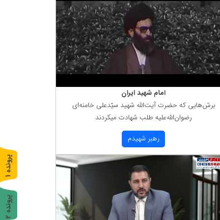
امام شهید ایران
برش‌هایی كه حضرت آیت‌الله شهید سیّدعلی خامنه‌ای
رضوان‌الله‌علیه طلب شهادت میكردند
رهبر شهیدم
پ
1
ر
و
ن
د
ه
پ
2
ر
و
ن
د
ه