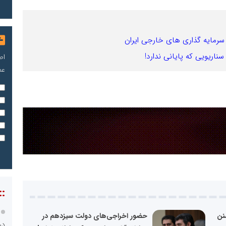
سرمایه گذاری های خارجی ایران
اریویی که پایانی ندارد!
اص
عم
::
نن
حضور اخراجی‌های دولت سیزدهم در
در