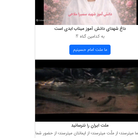
داغ شهدای دانش آموز میناب ابدی است
به كدامین گناه ؟!
ما ملت امام حسینیم
ملت ایران را نترسانید
ما میترسند؛ از ملّت میترسند؛ از ایمانتان میترسند؛ از حضور شما