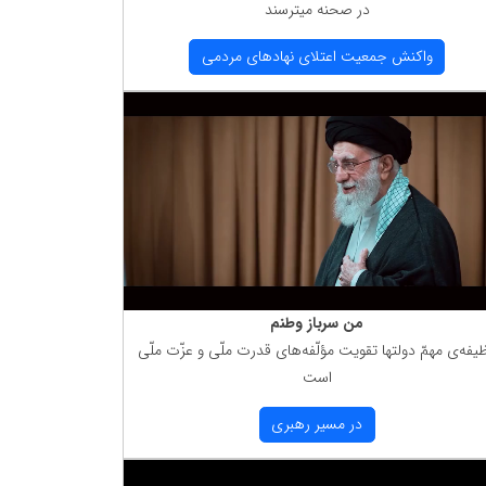
در صحنه میترسند
واكنش جمعیت اعتلای نهادهای مردمی
من سرباز وطنم
یفه‌ی مهمّ دولتها تقویت مؤلّفه‌های قدرت ملّی و عزّت ملّی
است
در مسیر رهبری