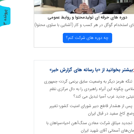
پ
3
دوره های حرفه ای تولیدمحتوا و روابط عمومی
ای استخدام گوگل در هر كسب و كار (آشنایی با سئوی محتوا)
ر
و
ن
د
ه
چه دوره های شركت كنم؟
بیشتر بخوانید از «با رسانه های گزارش خبر»
تنگه هرمز دیگر به وضعیت سابق برنمی گردد؛ جمهوری
لامی چگونه این آبراه راهبردی را به دال مرکزی نظم
نیتی جدید غرب آسیا تبدیل می کند؟
پس از هشدار قاطع دبیر شورای امنیت کشور؛ تغییر
ضع کاخ سفید در قبال ایران
تجدید میثاق شرکت معادن سنگ‌آهن احیاءسپاهان با
مان‌های آسمانی آقای شهید ایران