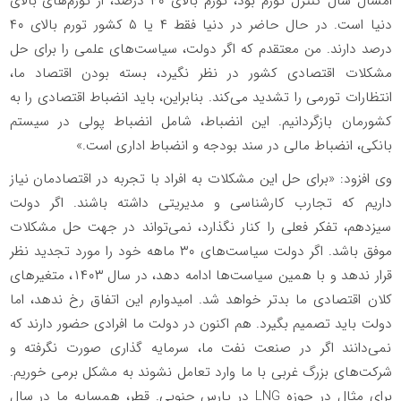
امسال سال کنترل تورم بود، تورم بالای ۴۰ درصد، از تورم‌های بالای
دنیا است. در حال حاضر در دنیا فقط ۴ یا ۵ کشور تورم بالای ۴۰
درصد دارند. من معتقدم که اگر دولت، سیاست‌های علمی را برای حل
مشکلات اقتصادی کشور در نظر نگیرد، بسته بودن اقتصاد ما،
انتظارات تورمی را تشدید می‌کند. بنابراین، باید انضباط اقتصادی را به
کشورمان بازگردانیم. این انضباط، شامل انضباط پولی در سیستم
بانکی، انضباط مالی در سند بودجه و انضباط اداری است.»
وی افزود: «برای حل این مشکلات به افراد با تجربه در اقتصادمان نیاز
داریم که تجارب کارشناسی و مدیریتی داشته باشند. اگر دولت
سیزدهم، تفکر فعلی را کنار نگذارد، نمی‌تواند در جهت حل مشکلات
موفق باشد. اگر دولت سیاست‌های ۳۰ ماهه خود را مورد تجدید نظر
قرار ندهد و با همین سیاست‌ها ادامه دهد، در سال ۱۴۰۳، متغیر‌های
کلان اقتصادی ما بدتر خواهد شد. امیدوارم این اتفاق رخ ندهد، اما
دولت باید تصمیم بگیرد. هم اکنون در دولت ما افرادی حضور دارند که
نمی‌دانند اگر در صنعت نفت ما، سرمایه گذاری صورت نگرفته و
شرکت‌های بزرگ غربی با ما وارد تعامل نشوند به مشکل برمی خوریم.
برای مثال در حوزه LNG در پارس جنوبی. قطر، همسایه ما در سال