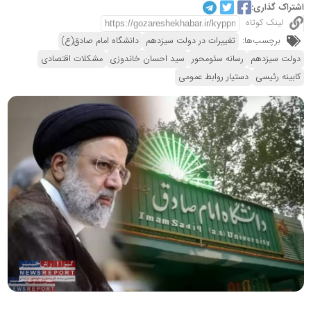
اشتراک گذاری:
لینک کوتاه
برچسب‌ها:
تغییرات در دولت سیزدهم
دانشگاه امام صادق(ع)
دولت سیزدهم
رسانه سئومحور
سید احسان خاندوزی
مشکلات اقتصادی
کابینه رئیسی
دستیار روابط عمومی