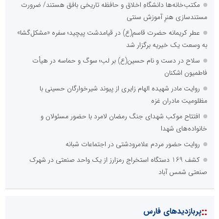
مکتب‌خانه‌ها دانشگاهِ اخلاق و حافظه تاریخی بافق هستند/ ضرورت
مستندسازی هنرِ آموزش سنتی
عطر کریمانه حضرت قاسم(ع) در قیامدشت پیچید؛ سفره «مشکل‌گشا»
به وسعت یک خیریه برگزار شد
سلاح در دست و نام حسین(ع) بر لب؛ سوگ و حماسه در هیأت
فاطمیون اشکنان
روایت مادر شهیده الهام زایری از پیوند شیرخوارگان حسینی با
مظلومیت مادران غزه
افتتاح موکب شهدای جنگ رمضان لامرد با حضور مسئولان و
خانواده‌های شهدا
روایت حضور مردم علامرودشتی در اجتماعات شبانه
کشف 169 دستگاه استخراج رمزارز از یک واحد صنعتی در شهرک
صنعتی شمس آباد
::
پربازدیدهای فارس