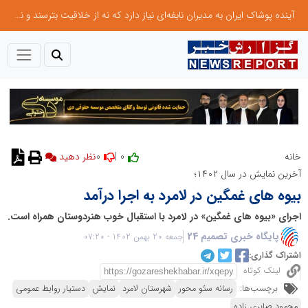
آینده پوشاک ایران به مدیران نابغه‌ای نیاز دارد که نه از خلاقیت بترسند و نه بروکراسی
0
0 |
خانه
نظر دهید
آخرین نمایش در سال ۱۴۰۲؛
بیوه های غمگین در لامرد به اجرا درآمد
اجرای «بیوه های غمگین» در لامرد با استقبال خوب هنردوستان همراه است.
پایگاه خبری تصمیم 24
جمعه 20 بهمن 1402 - 07:20
اشتراک گذاری:
لینک کوتاه
برچسب‌ها:
رسانه سئو محور
شهرستان لامرد
نمایش
دستیار روابط عمومی
محمود صابری زاده