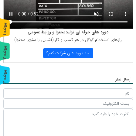
پ
1
دوره های حرفه ای تولیدمحتوا و روابط عمومی
ر
و
ن
د
ه
رازهای استخدام گوگل در هر كسب و كار (آشنایی با سئوی محتوا)
پ
2
چه دوره های شركت كنم؟
ر
و
ن
د
ه
پ
3
ارسال نظر
ر
و
ن
د
ه