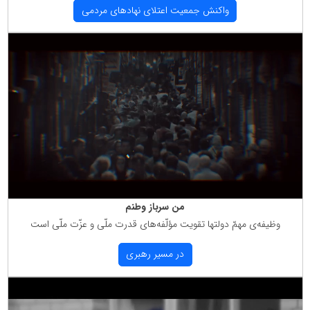
واكنش جمعیت اعتلای نهادهای مردمی
من سرباز وطنم
وظیفه‌ی مهمّ دولتها تقویت مؤلّفه‌های قدرت ملّی و عزّت ملّی است
در مسیر رهبری