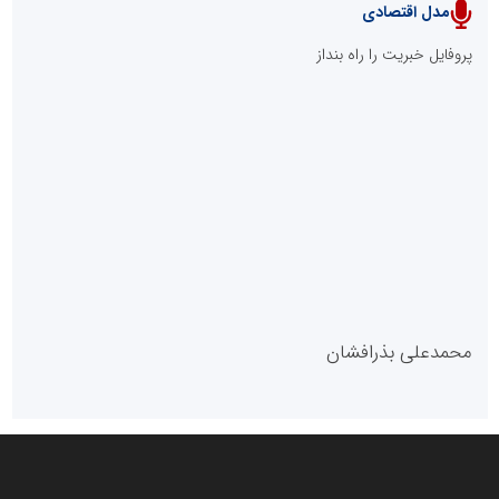
مدل اقتصادی
پایگاه خبری نهضت ملی مسکن
پروفایل خبریت را راه بنداز
سازمان بورس و اوراق بهادار
مرجع اخبار موثق در بازارسرمایه
پایگاه خبری گفتمان یزد
محمدعلی بذرافشان