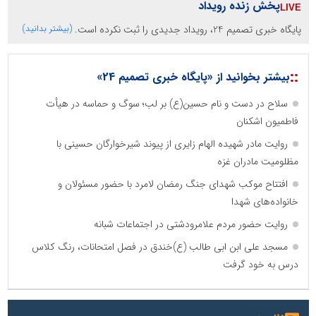
پخش زنده رویداد
پایگاه خبری تصمیم 24، رویداد جدیدی را ثبت نکرده است.
(بیشتر بدانید)
::
بیشتر بخوانید از «پایگاه خبری تصمیم 24»
سلاح در دست و نام حسین(ع) بر لب؛ سوگ و حماسه در هیأت
فاطمیون اشکنان
روایت مادر شهیده الهام زایری از پیوند شیرخوارگان حسینی با
مظلومیت مادران غزه
افتتاح موکب شهدای جنگ رمضان لامرد با حضور مسئولان و
خانواده‌های شهدا
روایت حضور مردم علامرودشتی در اجتماعات شبانه
مسجد علی ابن ابی طالب (ع)خندق در فصل امتحانات، رنگ کلاس
درس به خود گرفت