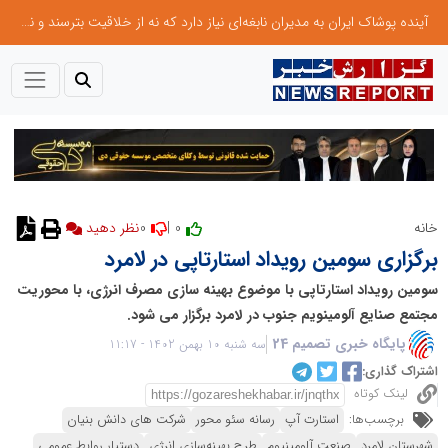
آینده پوشاک ایران به مدیران نابغه‌ای نیاز دارد که نه از خلاقیت بترسند و نه بروکراسی
0
0 |
خانه
برگزاری سومین رویداد استارتاپی در لامرد
سومین رویداد استارتاپی با موضوع بهینه سازی مصرف انرژی، با محوریت
مجتمع صنایع آلومینویم جنوب در لامرد برگزار می شود.
پایگاه خبری تصمیم 24
سه شنبه 10 بهمن 1402 - 11:17
اشتراک گذاری:
لینک کوتاه
برچسب‌ها:
استارت آپ
رسانه سئو محور
شرکت های دانش بنیان
شهرستان لامرد
صنعت آلومینیوم
طرح بهینه‌سازی انرژی
دستیار روابط عمومی