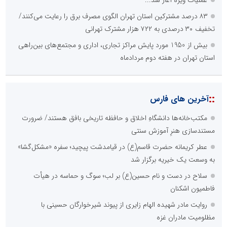
عملیات ویژه آغاز شد...
۸۳ درصد مشترکین استان تهران الگوی مصرف برق را رعایت می‌کنند/
تخفیف ۳۰ درصدی به ۷۲۲ هزار مشترک تهرانی
بیش از 1950 مورد پایش مراکز تجاری، اداری و مجتمع‌های بین‌راهی
استان تهران در هفته دوم مردادماه
::
آخرین های فارس
مکتب‌خانه‌ها دانشگاهِ اخلاق و حافظه تاریخی بافق هستند/ ضرورت
مستندسازی هنرِ آموزش سنتی
عطر کریمانه حضرت قاسم(ع) در قیامدشت پیچید؛ سفره «مشکل‌گشا»
به وسعت یک خیریه برگزار شد
سلاح در دست و نام حسین(ع) بر لب؛ سوگ و حماسه در هیأت
فاطمیون اشکنان
روایت مادر شهیده الهام زایری از پیوند شیرخوارگان حسینی با
مظلومیت مادران غزه