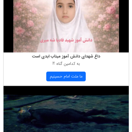
داغ شهدای دانش آموز میناب ابدی است
به كدامین گناه ؟!
ما ملت امام حسینیم