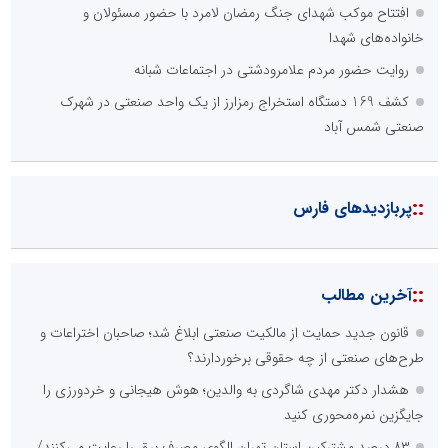
افتتاح موکب شهدای جنگ رمضان لامرد با حضور مسئولان و
خانواده‌های شهدا
روایت حضور مردم علامرودشتی در اجتماعات شبانه
کشف 169 دستگاه استخراج رمزارز از یک واحد صنعتی در شهرک
صنعتی شمس آباد
::
پربازدیدهای فارس
::
آخرین مطالب
قانون جدید حمایت از مالکیت صنعتی ابلاغ شد؛ صاحبان اختراعات و
طرح‌های صنعتی از چه حقوقی برخوردارند؟
هشدار دکتر مهدی شاگردی به والدین؛ هوش هیجانی و خردورزی را
جایگزین نمره‌محوری کنید
۸۳ درصد مشترکین استان تهران الگوی مصرف برق را رعایت می‌کنند/