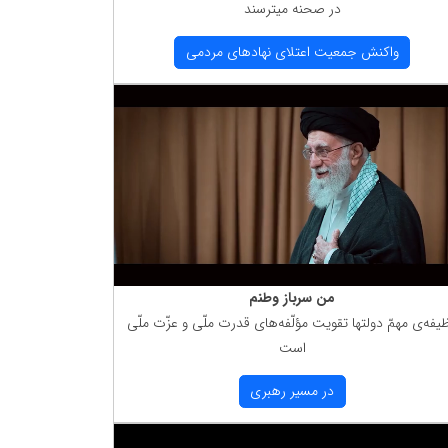
در صحنه میترسند
واكنش جمعیت اعتلای نهادهای مردمی
من سرباز وطنم
یفه‌ی مهمّ دولتها تقویت مؤلّفه‌های قدرت ملّی و عزّت ملّی
است
در مسیر رهبری