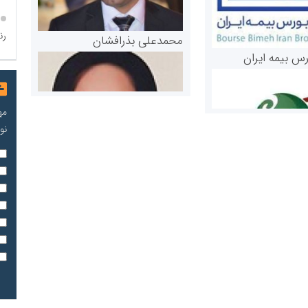
رن
محمدعلی بذرافشان
رس بیمه ایران
مه
نو
مریم حاج نوروز نظری
 و اوراق بهادار
ثق در بازارسرمایه