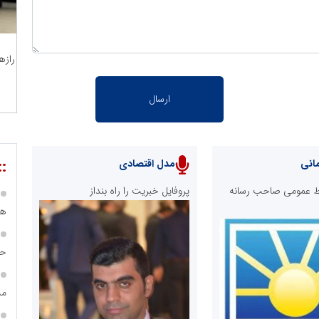
رازه
::
انی
مدل اقتصادی
ابط عمومی صاحب رسانه
پروفایل خبریت را راه بنداز
هی
حس
مس