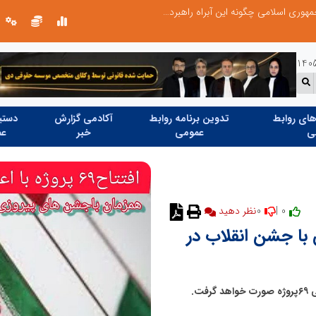
تنگه هرمز دیگر به وضعیت سابق برنمی گردد؛ جمهوری اسلامی چگونه این آبراه راهبردی را به دال مرکزی نظم امنیتی جدید غرب آسیا تبدیل می کند؟
دکتر مرتضی پرهیزگار: نسخه نجات تعاون
ای روابط
تدوین برنامه روابط
آکادمی گزارش
دستیا
ی
عمومی
خبر
عم
0
0 |
نظر دهید
پروژه همزمان با جشن انقلاب در
ت.