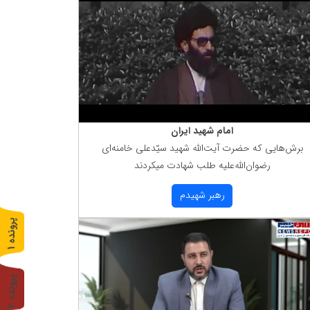
امام شهید ایران
برش‌هایی كه حضرت آیت‌الله شهید سیّدعلی خامنه‌ای
رضوان‌الله‌علیه طلب شهادت میكردند
رهبر شهیدم
پ
1
ر
و
ن
د
ه
پ
2
ر
و
ن
د
ه