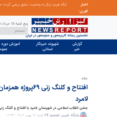
اخبار
طرحواره های فعال شده در پساجنگ؛ هشدار دکتر یاراحمد: مراقب اخبار زرد و واکنش های هیجانی باشید
فوری:
پنج شنبه 15 مرداد 1405
نخستین رسانه کاربرمحور و سئومحور در ایران
گزارش
شهروند خبرنگار
آموزش دوره ه
خبر
استانی
عموم
خانه
افتتاح و کلنگ زنی ۶۹
لامرد
جشن انقلاب اسلامی در شهرستان لامرد با افتتاح و کلنگ زنی ۶۹پروژه صورت خواهد گرف
پایگاه خبری تصمیم 24
شنبه 14 بهمن 1402 - 09:43