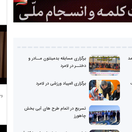
مد
برگزاری مسابقه بدمینتون‌ مــادر و
دختــر در لامرد
برگزاری المپیاد ورزشی در لامرد
وظ
تسریع در اتمام طرح های آبی بخش
چاهورز