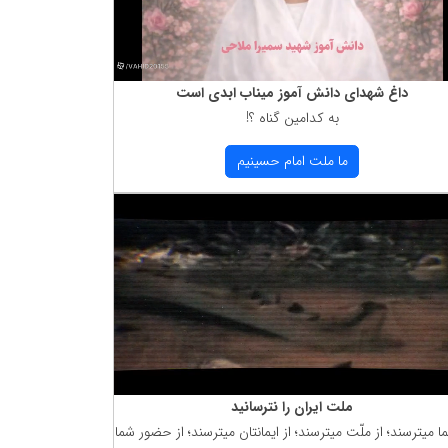
داغ شهدای دانش آموز میناب ابدی است
به كدامین گناه ؟!
ما ملت امام حسینیم
ملت ایران را نترسانید
ما میترسند؛ از ملّت میترسند؛ از ایمانتان میترسند؛ از حضور شما