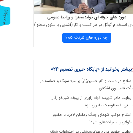
پ
3
دوره های حرفه ای تولیدمحتوا و روابط عمومی
ای استخدام گوگل در هر كسب و كار (آشنایی با سئوی محتوا)
ر
و
ن
د
ه
چه دوره های شركت كنم؟
بیشتر بخوانید از «پایگاه خبری تصمیم 24»
سلاح در دست و نام حسین(ع) بر لب؛ سوگ و حماسه در
أت فاطمیون اشکنان
روایت مادر شهیده الهام زایری از پیوند شیرخوارگان
ینی با مظلومیت مادران غزه
افتتاح موکب شهدای جنگ رمضان لامرد با حضور
ئولان و خانواده‌های شهدا
روایت حضور مردم علامرودشتی در اجتماعات شبانه