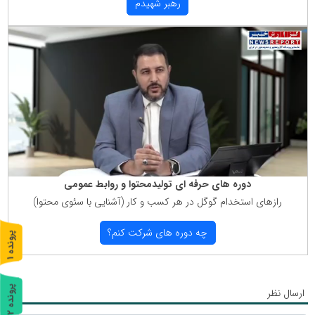
رهبر شهیدم
دوره های حرفه ای تولیدمحتوا و روابط عمومی
رازهای استخدام گوگل در هر كسب و كار (آشنایی با سئوی محتوا)
چه دوره های شركت كنم؟
پ
1
ر
و
ن
د
ه
پ
2
ارسال نظر
ر
و
ن
د
ه