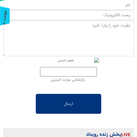
پ
3
ر
و
ن
د
ه
بازنشانی عبارت امنیتی
پخش زنده رویداد