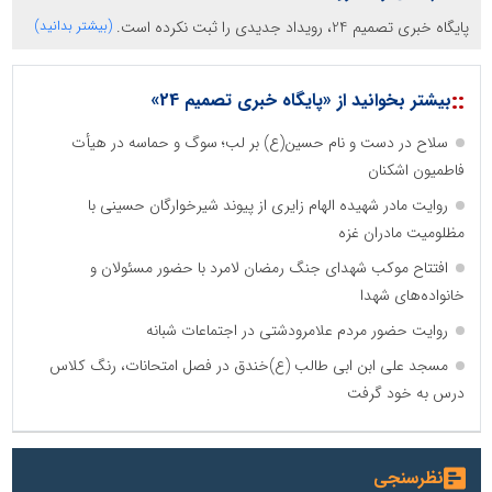
پایگاه خبری تصمیم 24، رویداد جدیدی را ثبت نکرده است.
(بیشتر بدانید)
::
بیشتر بخوانید از «پایگاه خبری تصمیم 24»
سلاح در دست و نام حسین(ع) بر لب؛ سوگ و حماسه در هیأت
فاطمیون اشکنان
روایت مادر شهیده الهام زایری از پیوند شیرخوارگان حسینی با
مظلومیت مادران غزه
افتتاح موکب شهدای جنگ رمضان لامرد با حضور مسئولان و
خانواده‌های شهدا
روایت حضور مردم علامرودشتی در اجتماعات شبانه
مسجد علی ابن ابی طالب (ع)خندق در فصل امتحانات، رنگ کلاس
درس به خود گرفت
نظرسنجی