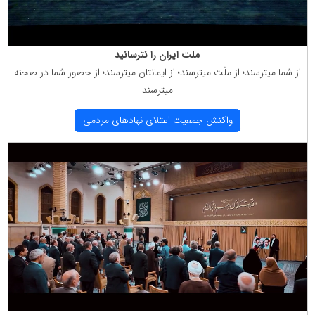
ملت ایران را نترسانید
از شما میترسند؛ از ملّت میترسند؛ از ایمانتان میترسند؛ از حضور شما در صحنه
میترسند
واكنش جمعیت اعتلای نهادهای مردمی