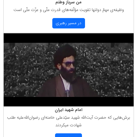
من سرباز وطنم
وظیفه‌ی مهمّ دولتها تقویت مؤلّفه‌های قدرت ملّی و عزّت ملّی است
در مسیر رهبری
امام شهید ایران
برش‌هایی كه حضرت آیت‌الله شهید سیّدعلی خامنه‌ای رضوان‌الله‌علیه طلب
شهادت میكردند