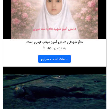
داغ شهدای دانش آموز میناب ابدی است
به كدامین گناه ؟!
ما ملت امام حسینیم