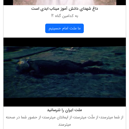
داغ شهدای دانش آموز میناب ابدی است
به كدامین گناه ؟!
ما ملت امام حسینیم
ملت ایران را نترسانید
از شما میترسند؛ از ملّت میترسند؛ از ایمانتان میترسند؛ از حضور شما در صحنه
میترسند