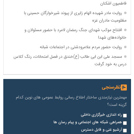
فاطمیون اشکنان
روایت مادر شهیده الهام زایری از پیوند شیرخوارگان حسینی با
مظلومیت مادران غزه
افتتاح موکب شهدای جنگ رمضان لامرد با حضور مسئولان و
خانواده‌های شهدا
روایت حضور مردم علامرودشتی در اجتماعات شبانه
مسجد علی ابن ابی طالب (ع)خندق در فصل امتحانات، رنگ کلاس
درس به خود گرفت
نظرسنجی
مهمترین نیازمندی ساختار اطلاع رسانی روابط عمومی های نوین کدام
گزینه است؟
راه اندازی خبرگزاری داخلی
همراهی شبکه های اجتماعی و پیام رسان ها
آرشیو غنی و قابل دسترس