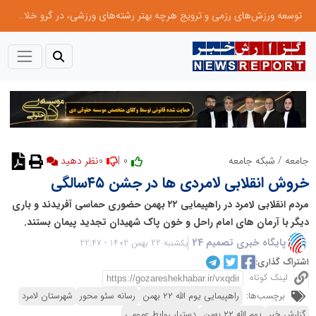
توسعه ورزش‌های رزمی و ترویج هرچه بهتر رشته‌های ورزشی، در گرو خلاقیت و نوآوری است
0
0 |
جامعه
/
شبکه جامعه
خروش انقلابی لامردی ها در جشن ۴۵سالگی
مردم انقلابی لامرد در راهپیمایی ۲۲ بهمن حضوری حماسی آفریدند و باری
دیگر با آرمان های امام راحل و خون پاک شهیدان تجدید پیمان بستند.
پایگاه خبری تصمیم 24
یکشنبه 22 بهمن 1402 - 22:47
اشتراک گذاری:
لینک کوتاه
برچسب‌ها:
راهپیمایی یوم الله ۲۲ بهمن
رسانه سئو محور
شهرستان لامرد
گزارش خبر
یوم الله ۲۲ بهمن
دستیار روابط عمومی