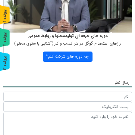
پ
1
ر
و
ن
د
ه
پ
2
دوره های حرفه ای تولیدمحتوا و روابط عمومی
رازهای استخدام گوگل در هر كسب و كار (آشنایی با سئوی محتوا)
ر
و
ن
د
ه
چه دوره های شركت كنم؟
پ
3
ر
و
ن
د
ه
ارسال نظر