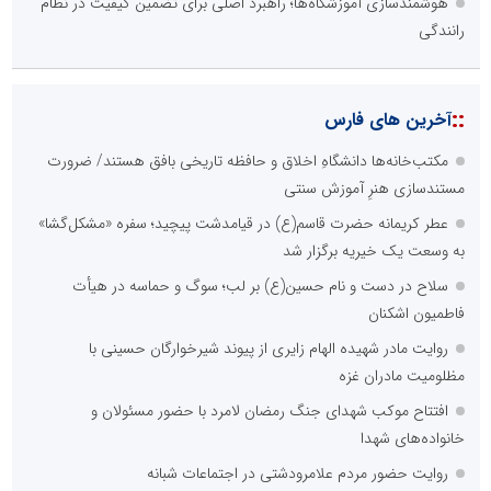
هوشمندسازی آموزشگاه‌ها؛ راهبرد اصلی برای تضمین کیفیت در نظام
رانندگی
::
آخرین های فارس
مکتب‌خانه‌ها دانشگاهِ اخلاق و حافظه تاریخی بافق هستند/ ضرورت
مستندسازی هنرِ آموزش سنتی
عطر کریمانه حضرت قاسم(ع) در قیامدشت پیچید؛ سفره «مشکل‌گشا»
به وسعت یک خیریه برگزار شد
سلاح در دست و نام حسین(ع) بر لب؛ سوگ و حماسه در هیأت
فاطمیون اشکنان
روایت مادر شهیده الهام زایری از پیوند شیرخوارگان حسینی با
مظلومیت مادران غزه
افتتاح موکب شهدای جنگ رمضان لامرد با حضور مسئولان و
خانواده‌های شهدا
روایت حضور مردم علامرودشتی در اجتماعات شبانه