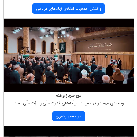
واكنش جمعیت اعتلای نهادهای مردمی
من سرباز وطنم
وظیفه‌ی مهمّ دولتها تقویت مؤلّفه‌های قدرت ملّی و عزّت ملّی است
در مسیر رهبری