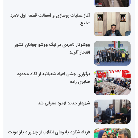
آغاز عملیات روسازی و آسفالت قطعه اول لامرد
-خنج
ووشوکار لامردی در لیگ ووشو جوانان کشور
افتخار آفرید
برگزاری جشن اعیاد شعبانیه از نگاه محمود
صابری زاده
شهردار جدید لامرد معرفی شد
فریاد شکوه پابرجای انقلاب از چهارراه پارامونت