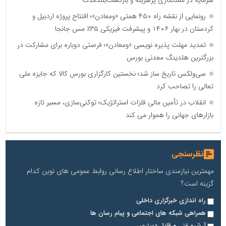
رونمایی از نقشه راه ۴۵۰ همتی «ومعادن»؛ افتتاح پروژه اردبیل و
کردستان در بهار ۱۴۰۶ و پیشرفت فیزیکی ۳۵٪ مس جانجا
تمدید مهلت پذیره نویسی «ومعادن»؛ فرصتی دوباره برای مشارکت در
بزرگترین هلدینگ معدنی بورس
سی‌ولکس تاریخ ساز شد؛ نخستین کارگزاری بورس کالا که جایزه ملی
تعالی را تصاحب کرد
انقلاب در تأمین مالی فلزات استراتژیک؛ توکنی‌سازی، مسیر تازه
بازارهای جهانی را هموار می کند
نظرسنجی
مهمترین نیازمندی ساختار اطلاع رسانی روابط عمومی های نوین کدام
گزینه است؟
راه اندازی خبرگزاری داخلی
همراهی شبکه های اجتماعی و پیام رسان ها
آرشیو غنی و قابل دسترس