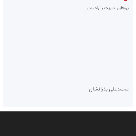
پایگاه خبری نهضت ملی مسکن
پروفایل خبریت را راه بنداز
سازمان بورس و اوراق بهادار
مرجع اخبار موثق در بازارسرمایه
پایگاه خبری گفتمان یزد
محمدعلی بذرافشان
سازمان صنعت،معدن و تجارت