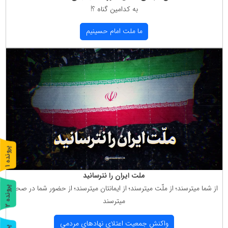
به كدامین گناه ؟!
ما ملت امام حسینیم
پ
1
ر
و
ن
د
ه
ملت ایران را نترسانید
از شما میترسند؛ از ملّت میترسند؛ از ایمانتان میترسند؛ از حضور شما در صحنه
پ
2
میترسند
ر
و
ن
د
ه
واكنش جمعیت اعتلای نهادهای مردمی