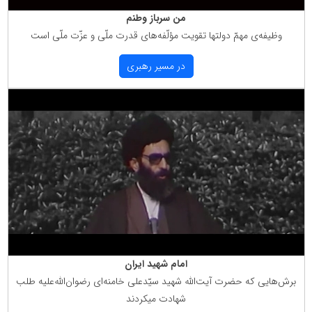
من سرباز وطنم
وظیفه‌ی مهمّ دولتها تقویت مؤلّفه‌های قدرت ملّی و عزّت ملّی است
در مسیر رهبری
امام شهید ایران
برش‌هایی كه حضرت آیت‌الله شهید سیّدعلی خامنه‌ای رضوان‌الله‌علیه طلب
شهادت میكردند