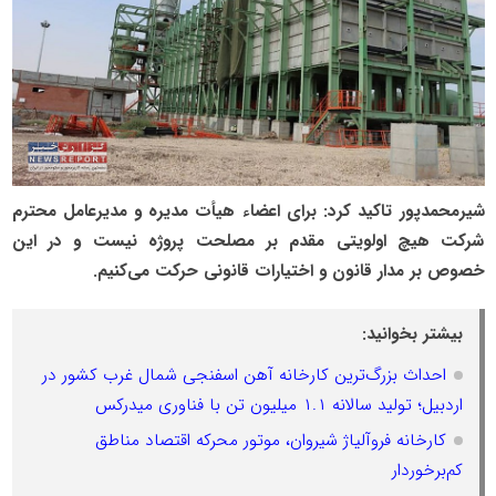
شیرمحمدپور تاکید کرد: برای اعضاء هیأت مدیره و مدیرعامل محترم
شرکت هیچ اولویتی مقدم بر مصلحت پروژه نیست و در این
خصوص بر مدار قانون و اختیارات قانونی حرکت می‌کنیم.
بیشتر بخوانید:
احداث بزرگ‌ترین کارخانه آهن اسفنجی شمال غرب کشور در
اردبیل؛ تولید سالانه ۱.۱ میلیون تن با فناوری میدرکس
کارخانه فروآلیاژ شیروان، موتور محرکه اقتصاد مناطق
کم‌برخوردار