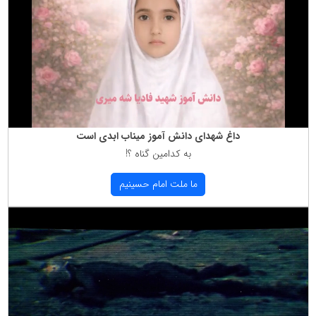
داغ شهدای دانش آموز میناب ابدی است
به كدامین گناه ؟!
ما ملت امام حسینیم