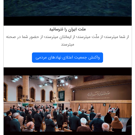
ملت ایران را نترسانید
از شما میترسند؛ از ملّت میترسند؛ از ایمانتان میترسند؛ از حضور شما در صحنه
میترسند
واكنش جمعیت اعتلای نهادهای مردمی