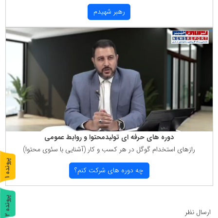
رهبر شهیدم
دوره های حرفه ای تولیدمحتوا و روابط عمومی
رازهای استخدام گوگل در هر كسب و كار (آشنایی با سئوی محتوا)
پ
1
چه دوره های شركت كنم؟
ر
و
ن
د
ه
پ
2
ارسال نظر
ر
و
ن
د
ه