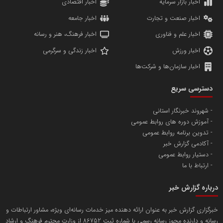
مریم حاج نوروز نظری
اخبار بازار سرمایه
اخبار اقتصادی
اخبار صنعت و تجارت
اخبار جامعه
اخبار علم و فناوری
اخبار فرهنگ، هنر و رسانه
اخبار ورزش
اخبار زندگی و سرگرمی
اخبار سازمان‌ها و شرکت‌ها
آهن و فولاد غدیر ایرانیان
دسترسی سریع
تامین آهن اسفنجی تولیدکنندگان فولاد در کشور
شهروند خبرنگار استانی
آموزش دوره های روابط عمومی
پایگاه اطلاع رسانی اعتلای نهادهای مردمی
تدوین برنامه روابط عمومی
مسعودصادقی
آکادمی گزارش خبر
دستیار روابط عمومی
ارتباط با ما
درباره گزارش خبر
خبرگزاری گزارش خبر به عنوان ارائه دهنده میز خدمات رسانه‌ای ویژه، مشاور ارتباطات و
رسانه و دارنده مجوز رسانه رسمی با شماره ثبت 86752 از وزارت محترم فرهنگ و ارشاد