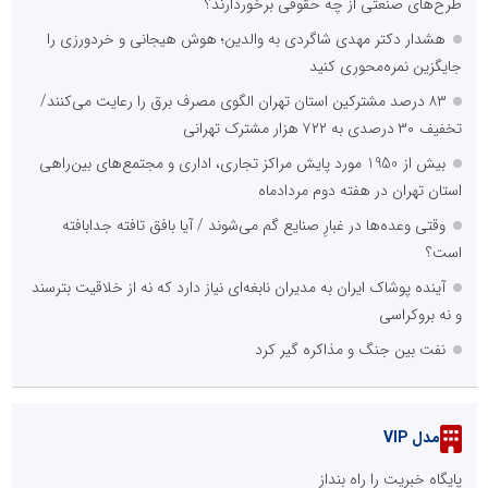
طرح‌های صنعتی از چه حقوقی برخوردارند؟
هشدار دکتر مهدی شاگردی به والدین؛ هوش هیجانی و خردورزی را
جایگزین نمره‌محوری کنید
۸۳ درصد مشترکین استان تهران الگوی مصرف برق را رعایت می‌کنند/
تخفیف ۳۰ درصدی به ۷۲۲ هزار مشترک تهرانی
بیش از 1950 مورد پایش مراکز تجاری، اداری و مجتمع‌های بین‌راهی
استان تهران در هفته دوم مردادماه
وقتی وعده‌ها در غبارِ صنایع گم می‌شوند / آیا بافق تافته جدابافته
است؟
آینده پوشاک ایران به مدیران نابغه‌ای نیاز دارد که نه از خلاقیت بترسند
و نه بروکراسی
نفت بین جنگ و مذاکره گیر کرد
مدل VIP
پایگاه خبریت را راه بنداز