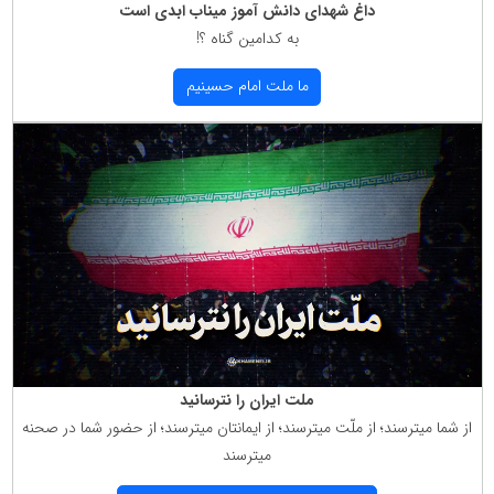
داغ شهدای دانش آموز میناب ابدی است
به كدامین گناه ؟!
ما ملت امام حسینیم
ملت ایران را نترسانید
از شما میترسند؛ از ملّت میترسند؛ از ایمانتان میترسند؛ از حضور شما در صحنه
میترسند