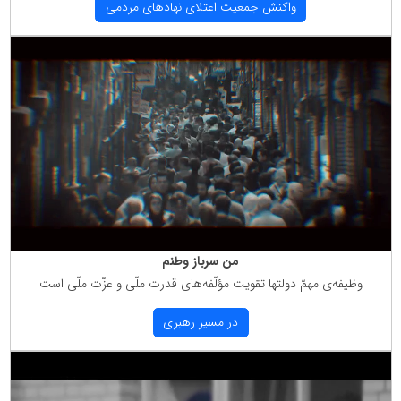
واكنش جمعیت اعتلای نهادهای مردمی
من سرباز وطنم
وظیفه‌ی مهمّ دولتها تقویت مؤلّفه‌های قدرت ملّی و عزّت ملّی است
در مسیر رهبری