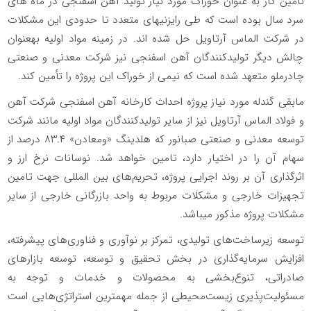
تأمین گاز به­ عنوان خوراک مورد نیاز تولید آهن اسفنجی در ماه های
سرد سال بوده است که طی رایزنی­های متعدد تا حدودی این مشکلات
در شرکت الماس آرتاویل حل شده ­اند. در زمینه مواد اولیه به­عنوان
چالش دیگر تولیدکنندگان آهن اسفنجی نیز شرکت معدنی و صنعتی
چادرملو متعهد شده است که نیمی از خوراک این پروژه را تأمین کند.
مابقی گندله مورد نیاز پروژه احداث کارخانه آهن اسفنجی شرکت آهن
و فولاد الماس آرتاویل نیز از سایر تولیدکنندگان مواد اولیه مانند شرکت
توسعه معدنی و صنعتی صبانور که هلدینگ «ومعادن» ۸۳.۴ درصد از
سهام آن را در اختیار دارد، تامین خواهد شد. نوسانات نرخ ارز و
اثرگذاری آن بر روند اجرایی پروژه، تحریم‌های بین المللی جهت تامین
تجهیزات خارجی و مشکلات مربوط به واحد بازرگانی خارجی از سایر
مشکلات پروژه مذکور می­باشد.
توسعه زیرساخت‌های تولیدی، تمرکز بر نوآوری و فناوری‌های پیشرفته،
افزایش سرمایه‌گذاری در بخش تحقیق و توسعه، توسعه بازارهای
صادراتی، تنوع‌بخشی به محصولات و خدمات و توجه به
مسئولیت‌پذیری زیست‌محیطی از جمله مهمترین استراتژی­‌هایی است