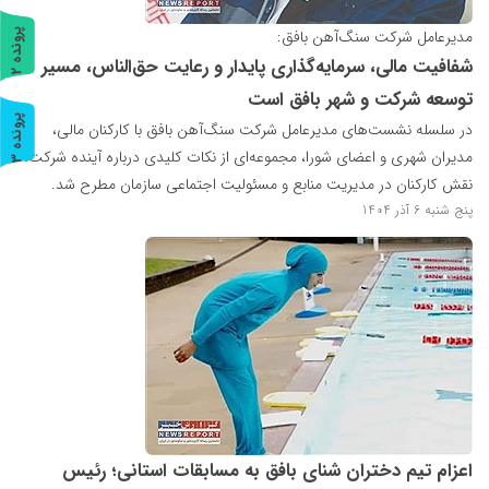
مدیرعامل شرکت سنگ‌آهن بافق:
پ
2
شفافیت مالی، سرمایه‌گذاری پایدار و رعایت حق‌الناس، مسیر
ر
و
ن
د
ه
توسعه شرکت و شهر بافق است
پ
3
در سلسله نشست‌های مدیرعامل شرکت سنگ‌آهن بافق با کارکنان مالی،
مدیران شهری و اعضای شورا، مجموعه‌ای از نکات کلیدی درباره آینده شرکت،
ر
و
ن
د
ه
نقش کارکنان در مدیریت منابع و مسئولیت اجتماعی سازمان مطرح شد.
پنج شنبه 6 آذر 1404
اعزام تیم دختران شنای بافق به مسابقات استانی؛ رئیس