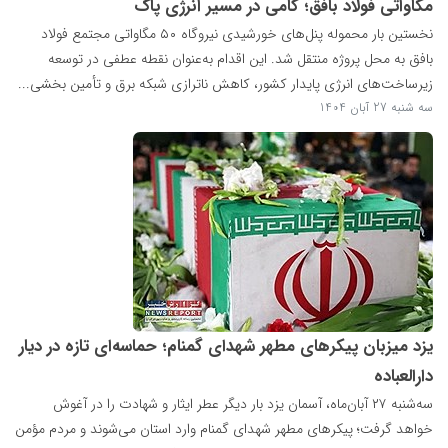
مگاواتی فولاد بافق؛ گامی در مسیر انرژی پاک
نخستین بار محموله پنل‌های خورشیدی نیروگاه ۵۰ مگاواتی مجتمع فولاد
بافق به محل پروژه منتقل شد. این اقدام به‌عنوان نقطه عطفی در توسعه
زیرساخت‌های انرژی پایدار کشور، کاهش ناترازی شبکه برق و تأمین بخشی...
سه شنبه 27 آبان 1404
یزد میزبان پیکرهای مطهر شهدای گمنام؛ حماسه‌ای تازه در دیار
دارالعباده
سه‌شنبه ۲۷ آبان‌ماه، آسمان یزد بار دیگر عطر ایثار و شهادت را در آغوش
خواهد گرفت؛ پیکرهای مطهر شهدای گمنام وارد استان می‌شوند و مردم مؤمن