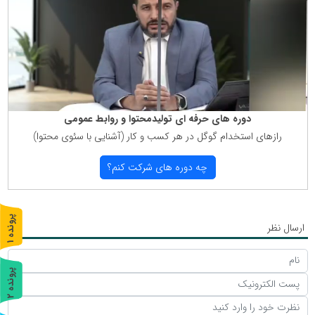
دوره های حرفه ای تولیدمحتوا و روابط عمومی
رازهای استخدام گوگل در هر كسب و كار (آشنایی با سئوی محتوا)
چه دوره های شركت كنم؟
پ
1
ارسال نظر
ر
و
ن
د
ه
پ
2
ر
و
ن
د
ه