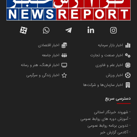
سازمان صنعت،معدن و تجارت
دانشگاه سئوی ایران
مریم حاج نوروز نظری
اخبار بازار سرمایه
اخبار اقتصادی
اخبار صنعت و تجارت
اخبار جامعه
اخبار علم و فناوری
اخبار فرهنگ، هنر و رسانه
اخبار ورزش
اخبار زندگی و سرگرمی
اخبار سازمان‌ها و شرکت‌ها
آهن و فولاد غدیر ایرانیان
دسترسی سریع
تامین آهن اسفنجی تولیدکنندگان فولاد در کشور
شهروند خبرنگار استانی
آموزش دوره های روابط عمومی
پایگاه اطلاع رسانی اعتلای نهادهای مردمی
تدوین برنامه روابط عمومی
مسعودصادقی
آکادمی گزارش خبر