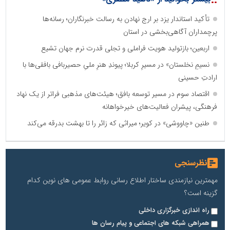
تأکید استاندار یزد بر ارج نهادن به رسالت خبرنگاران؛ رسانه‌ها
پرچمداران آگاهی‌بخشی در استان
اربعین؛ بازتولید هویت فراملی و تجلی قدرت نرم جهان تشیع
نسیمِ نخلستان» در مسیرِ کربلا؛ پیوندِ هنرِ ملیِ حصیربافی بافقی‌ها با
ارادتِ حسینی
اقتصاد سوم در مسیر توسعه بافق؛ هیئت‌های مذهبی فراتر از یک نهاد
فرهنگی، پیشران فعالیت‌های خیرخواهانه
طنین «چاووشی» در کویر؛ میراثی که زائر را تا بهشت بدرقه می‌کند
نظرسنجی
مهمترین نیازمندی ساختار اطلاع رسانی روابط عمومی های نوین کدام
گزینه است؟
راه اندازی خبرگزاری داخلی
همراهی شبکه های اجتماعی و پیام رسان ها