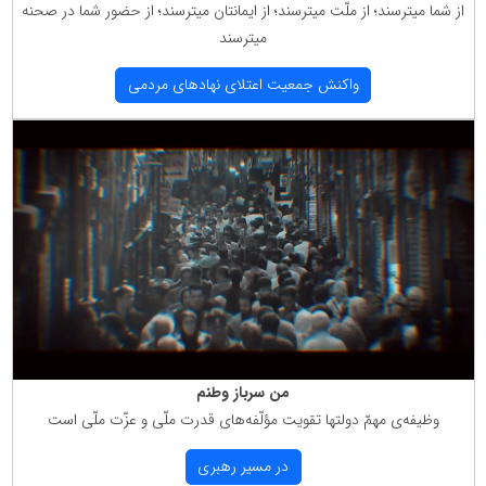
از شما میترسند؛ از ملّت میترسند؛ از ایمانتان میترسند؛ از حضور شما در صحنه
میترسند
واكنش جمعیت اعتلای نهادهای مردمی
من سرباز وطنم
وظیفه‌ی مهمّ دولتها تقویت مؤلّفه‌های قدرت ملّی و عزّت ملّی است
در مسیر رهبری