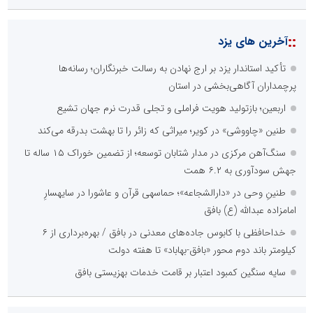
::
آخرین های یزد
تأکید استاندار یزد بر ارج نهادن به رسالت خبرنگاران؛ رسانه‌ها
پرچمداران آگاهی‌بخشی در استان
اربعین؛ بازتولید هویت فراملی و تجلی قدرت نرم جهان تشیع
طنین «چاووشی» در کویر؛ میراثی که زائر را تا بهشت بدرقه می‌کند
سنگ‌آهن مرکزی در مدار شتابان توسعه؛ از تضمین خوراک ۱۵ ساله تا
جهش سودآوری به ۶.۲ همت
طنینِ وحی در «دارالشجاعه»؛ حماسهی قرآن و عاشورا در سایهسارِ
امامزاده عبدالله (ع) بافق
خداحافظی با کابوس جاده‌های معدنی در بافق / بهره‌برداری از ۶
کیلومتر باند دوم محور «بافق-بهاباد» تا هفته دولت
سایه سنگین کمبود اعتبار بر قامت خدمات بهزیستی بافق