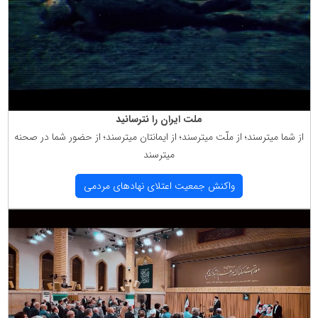
ملت ایران را نترسانید
از شما میترسند؛ از ملّت میترسند؛ از ایمانتان میترسند؛ از حضور شما در صحنه
میترسند
واكنش جمعیت اعتلای نهادهای مردمی