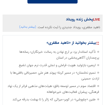
پخش زنده رویداد
ناهید مظفری، رویداد جدیدی را ثبت نکرده است.
(بیشتر بدانید)
::
بیشتر بخوانید از «ناهید مظفری»
تأکید استاندار یزد بر ارج نهادن به رسالت خبرنگاران؛ رسانه‌ها
پرچمداران آگاهی‌بخشی در استان
اربعین؛ بازتولید هویت فراملی و تجلی قدرت نرم جهان تشیع
نسیمِ نخلستان» در مسیرِ کربلا؛ پیوندِ هنرِ ملیِ حصیربافی بافقی‌ها با
ارادتِ حسینی
اقتصاد سوم در مسیر توسعه بافق؛ هیئت‌های مذهبی فراتر از یک نهاد
فرهنگی، پیشران فعالیت‌های خیرخواهانه
طنین «چاووشی» در کویر؛ میراثی که زائر را تا بهشت بدرقه می‌کند