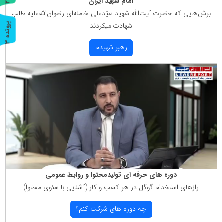
امام شهید ایران
ر
و
ن
د
ه
برش‌هایی كه حضرت آیت‌الله شهید سیّدعلی خامنه‌ای رضوان‌الله‌علیه طلب
شهادت میكردند
پ
3
ر
و
ن
د
ه
رهبر شهیدم
دوره های حرفه ای تولیدمحتوا و روابط عمومی
رازهای استخدام گوگل در هر كسب و كار (آشنایی با سئوی محتوا)
چه دوره های شركت كنم؟