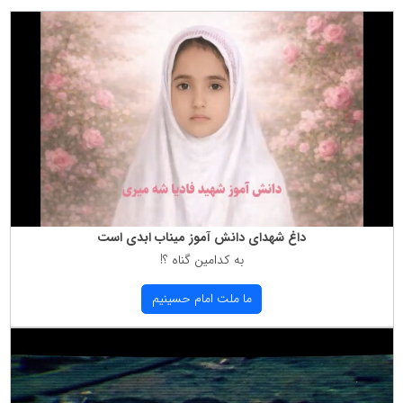
داغ شهدای دانش آموز میناب ابدی است
به كدامین گناه ؟!
ما ملت امام حسینیم