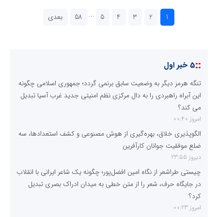
...
1
2
3
4
5
58
بعدی
::
5 خبر اول
تنگه هرمز دیگر به وضعیت سابق برنمی گردد؛ جمهوری اسلامی چگونه
این آبراه راهبردی را به دال مرکزی نظم امنیتی جدید غرب آسیا تبدیل
می کند؟
امروز 00:40
الگوپذیری خلاق، بهره‌گیری از هوش مصنوعی و کشف استعدادها، سه
ضلع موفقیت جوانان کارآفرین
دیروز 23:55
چیستی طراشعر از نگاه امین افضل‌پور؛ چگونه یک شاعر ایرانی با انقلاب
در جایگاه حرف، شعر را از متن خطی به میدان ادراک بصری تبدیل
کرد؟
امروز 00:23