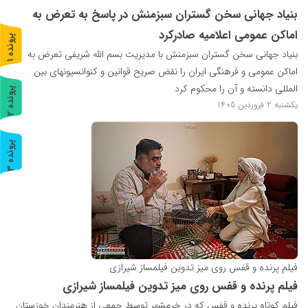
بنیاد جهانی سخن گستران سبزمنش در پاسخ به تعرض به
اماکن عمومی اعلامیه صادرکرد
پ
1
بنیاد جهانی سخن گستران سبزمنش با مدیریت بسم الله شریفی تعرض به
ر
و
ن
د
ه
اماکن عمومی و فرهنگی ایران را نقض صریح قوانین و کنوانسیونهای بین
المللی دانسته و آن را محکوم کرد
پ
2
یکشنبه 2 فروردین 1405
ر
و
ن
د
ه
پ
3
ر
و
ن
د
ه
فیلم پرنده و قفس ر‌وی میز تدوین فیلمساز شیرازی
فیلم پرنده و قفس ر‌وی میز تدوین فیلمساز شیرازی
فیلم کوتاه پرنده و قفس که در خرمشهر توسط جمعی از هنرمندان خوزستان