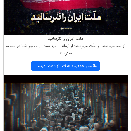
ملت ایران را نترسانید
از شما میترسند؛ از ملّت میترسند؛ از ایمانتان میترسند؛ از حضور شما در صحنه
میترسند
واكنش جمعیت اعتلای نهادهای مردمی