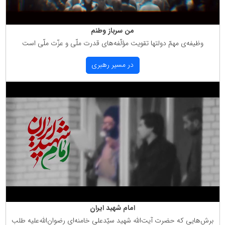
من سرباز وطنم
وظیفه‌ی مهمّ دولتها تقویت مؤلّفه‌های قدرت ملّی و عزّت ملّی است
در مسیر رهبری
امام شهید ایران
برش‌هایی كه حضرت آیت‌الله شهید سیّدعلی خامنه‌ای رضوان‌الله‌علیه طلب