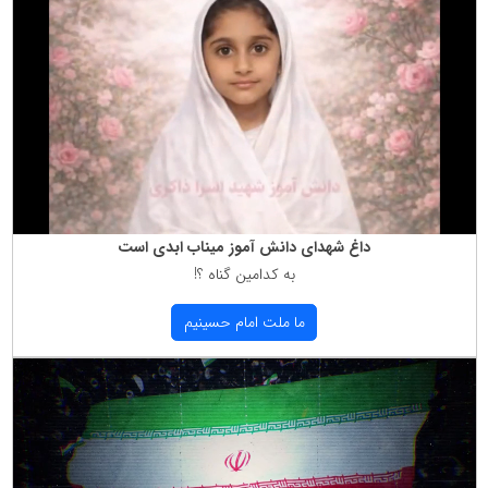
داغ شهدای دانش آموز میناب ابدی است
به كدامین گناه ؟!
ما ملت امام حسینیم