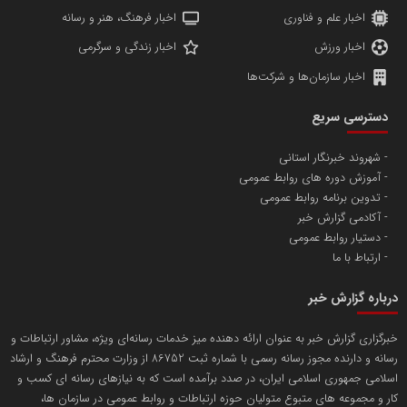
اخبار علم و فناوری
اخبار فرهنگ، هنر و رسانه
اخبار ورزش
اخبار زندگی و سرگرمی
اخبار سازمان‌ها و شرکت‌ها
آهن و فولاد غدیر ایرانیان
دسترسی سریع
تامین آهن اسفنجی تولیدکنندگان فولاد در کشور
شهروند خبرنگار استانی
آموزش دوره های روابط عمومی
پایگاه اطلاع رسانی اعتلای نهادهای مردمی
تدوین برنامه روابط عمومی
مسعودصادقی
آکادمی گزارش خبر
دستیار روابط عمومی
ارتباط با ما
درباره گزارش خبر
خبرگزاری گزارش خبر به عنوان ارائه دهنده میز خدمات رسانه‌ای ویژه، مشاور ارتباطات و
رسانه و دارنده مجوز رسانه رسمی با شماره ثبت 86752 از وزارت محترم فرهنگ و ارشاد
تریبون
اسلامی جمهوری اسلامی ایران، در صدد برآمده است که به نیازهای رسانه ای کسب و
انتشار گسترده محتوا در رسانه گزارش خبر
کار و مجموعه های متبوع متولیان حوزه ارتباطات و روابط عمومی در سازمان ها،