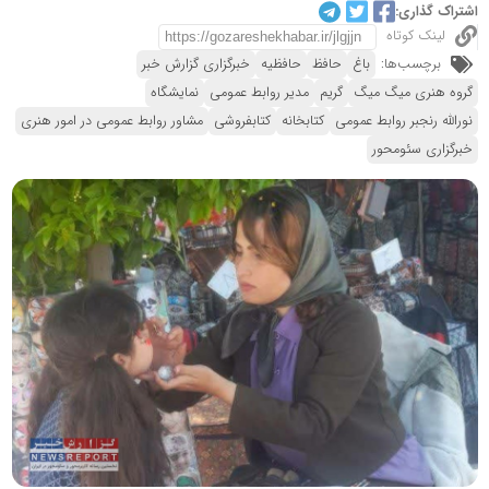
اشتراک گذاری:
لینک کوتاه
برچسب‌ها:
باغ
حافظ
حافظیه
خبرگزاری گزارش خبر
گروه هنری میگ میگ
گریم
مدیر روابط عمومی
نمایشگاه
نورالله رنجبر روابط عمومی
کتابخانه
کتابفروشی
مشاور روابط عمومی در امور هنری
خبرگزاری سئومحور