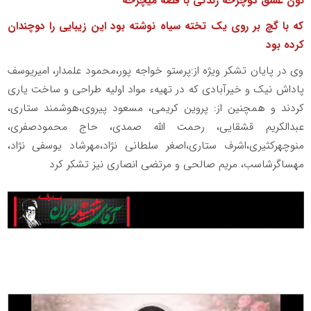
نون عشق دوچرخه زندگی با قصه میچرخه
که با گچ بر روی یک تخته سیاه نوشته بود این زیبایی را دوچندان
کرده بود
وی در پایان تشکر ویژه از:پرستو خواجه پور،محمود علمدار، امیریوسف
پاداش نیک و خیرآبادی که در تهیهء مواد اولیه طراحی و ساخت یاری
کردند و همچنین از: پروین کریمی، مسعود پیروی،هوشمند ستاری،
عبدالکریم قشقایی، رحمت الله صمدی، حاج محمودصفری،
منوچهرکثیری،اشرف ستاری،اصغر سلطانی نژاد،مهرشاد یوسفی نژاد،
مهساگرشاسب، مریم صالحی و مرتضی انصاری نیز تشکر کرد