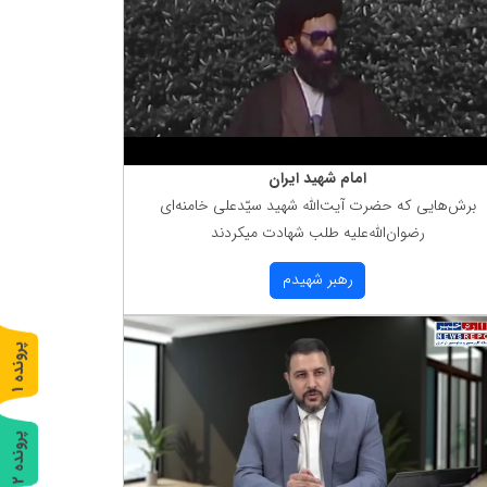
امام شهید ایران
برش‌هایی كه حضرت آیت‌الله شهید سیّدعلی خامنه‌ای
رضوان‌الله‌علیه طلب شهادت میكردند
رهبر شهیدم
پ
1
ر
و
ن
د
ه
پ
2
ر
و
ن
د
ه