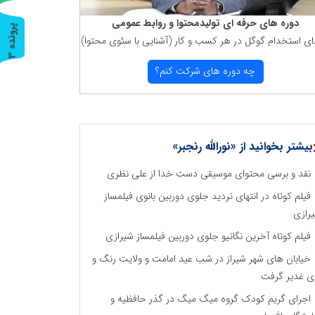
دوره های حرفه ای تولیدمحتوا و روابط عمومی
پ
3
ای استخدام گوگل در هر كسب و كار (آشنایی با سئوی محتوا)
ر
و
ن
د
ه
چه دوره های شركت كنم؟
بیشتر بخوانید از «نورالله رنجبر»
نقد و برسی محتوای موسیقی دست خدا از علی نظری
فیلم کوتاه در انتهای تردید جلوی دوربین بانوی فیلمساز
رازی
فیلم کوتاه آخرین نگاتیو جلوی دوربین فیلمساز شیرازی
خیابان های شهر شیراز در شب عید امامت و ولایت رنگ و
ی غدیر گرفت
اجرای گریم کودک گروه میگ میگ در گذر حافظیه و