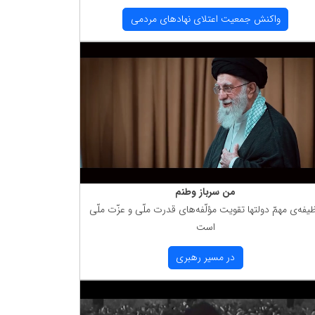
واكنش جمعیت اعتلای نهادهای مردمی
من سرباز وطنم
یفه‌ی مهمّ دولتها تقویت مؤلّفه‌های قدرت ملّی و عزّت ملّی
است
در مسیر رهبری