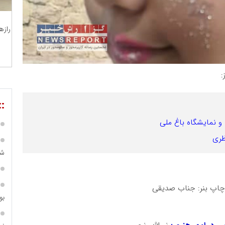
رازه
:
::
و نمایشگاه باغ ملی
ظری
شی
چاپ بنر: جناب صدیقی
بو