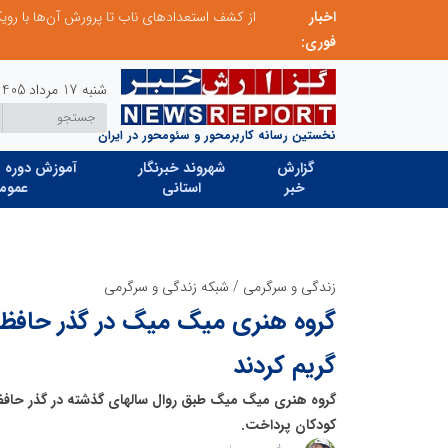
اخبار
صنعت چوب؛ هنر، خلاقیت و اشتغال در کنار هم، که برای بقا نیازمند پشتیبانی از کالای ایرانی است
فوری:
شنبه 17 مرداد 1405
نخستین رسانه کاربرمحور و سئومحور در ایران
گزارش
شهروند خبرنگار
آموزش دوره ه
خبر
استانی
عموم
زندگی و سرگرمی
/
شبکه زندگی و سرگرمی
گروه هنری میگ میگ در گذر حافظی
گریم کردند
گروه هنری میگ میگ طبق روال سالهای گذشته در گذر حافظ
کودکان پرداخت.