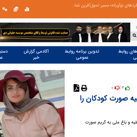
از کشف استعدادهای ناب تا پرورش آن‌ها با رویکردهای نوآورانه؛ مسیر تحول‌آفرین شنای ایران در سطح جهانی
ای روابط
تدوین برنامه روابط
آکادمی گزارش
دستیا
ی
عمومی
خبر
عم
0
3 |
ه صورت کودکان را
یه و باغ ملی به گریم صورت