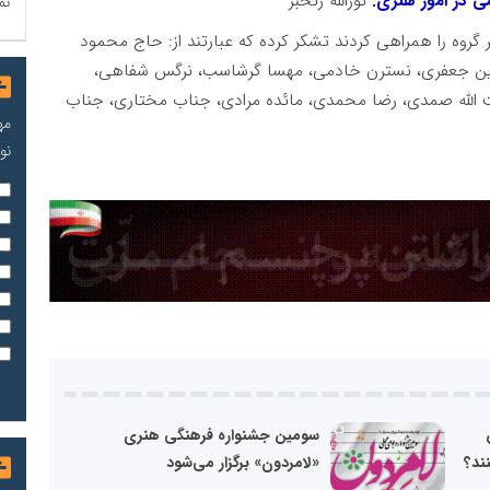
می در امور هنری:
نورالله رنحبر
نم
ر گروه را همراهی کردند تشکر کرده که عبارتند از: حاج محمود
گین جعفری، نسترن خادمی، مهسا گرشاسب، نرگس شفاهی،
 الله صمدی، رضا محمدی، مائده مرادی، جناب مختاری، جناب
مه
نو
سومین جشنواره فرهنگی هنری
نند؟
«لامردون» برگزار می‌شود