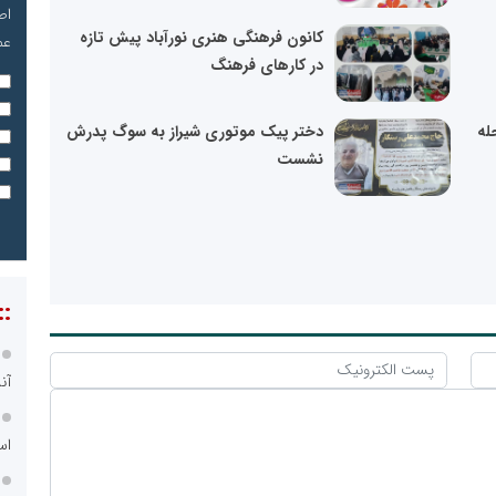
اص
کانون فرهنگی هنری نورآباد پیش تازه
عم
در کارهای فرهنگ
له
دختر پیک موتوری شیراز به سوگ پدرش
نشست
::
آن
اس