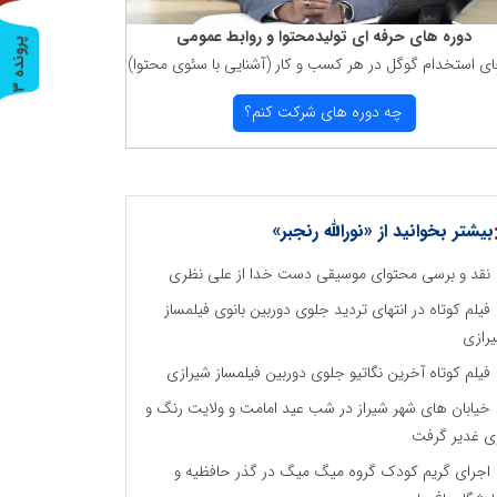
دوره های حرفه ای تولیدمحتوا و روابط عمومی
پ
3
ای استخدام گوگل در هر كسب و كار (آشنایی با سئوی محتوا)
ر
و
ن
د
ه
چه دوره های شركت كنم؟
بیشتر بخوانید از «نورالله رنجبر»
نقد و برسی محتوای موسیقی دست خدا از علی نظری
فیلم کوتاه در انتهای تردید جلوی دوربین بانوی فیلمساز
رازی
فیلم کوتاه آخرین نگاتیو جلوی دوربین فیلمساز شیرازی
خیابان های شهر شیراز در شب عید امامت و ولایت رنگ و
ی غدیر گرفت
اجرای گریم کودک گروه میگ میگ در گذر حافظیه و