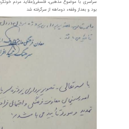
سراسری با موضوع مذهبی، فلسفی(عقاید مردم خونگرم شی
بود و بعداز وقفهء دوماهه از سرگرفته شد