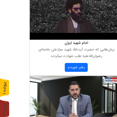
امام شهید ایران
برش‌هایی كه حضرت آیت‌الله شهید سیّدعلی خامنه‌ای
رضوان‌الله‌علیه طلب شهادت میكردند
رهبر شهیدم
پ
1
ر
و
ن
د
ه
پ
2
ر
و
ن
د
ه