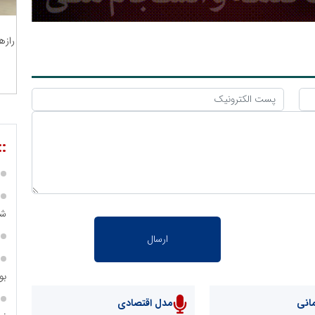
رازه
::
شی
بو
انی
مدل اقتصادی