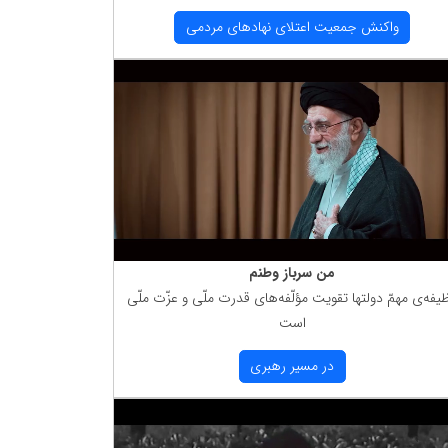
واكنش جمعیت اعتلای نهادهای مردمی
من سرباز وطنم
یفه‌ی مهمّ دولتها تقویت مؤلّفه‌های قدرت ملّی و عزّت ملّی
است
در مسیر رهبری