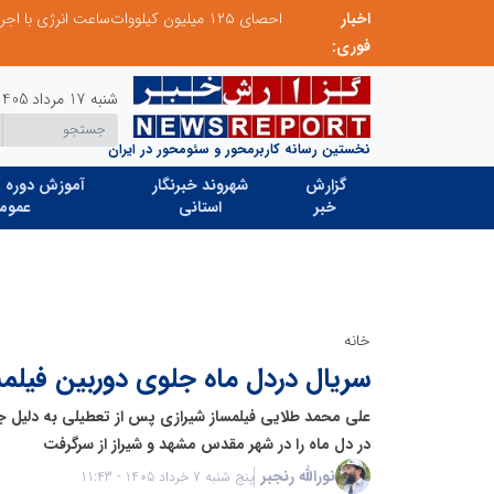
اخبار
احصای ۱۲۵ میلیون کیلووات‌ساعت انرژی با اجرای طرح مهتاب در استان تهران/ ۷ ترانسفورماتور غیرمجاز شناسایی و جمع‌آوری شد
کاهش ۳ درصدی مصرف برق استان تهران نسبت به سال گذشته
فوری:
شنبه 17 مرداد 1405
نخستین رسانه کاربرمحور و سئومحور در ایران
گزارش
شهروند خبرنگار
آموزش دوره ه
خبر
استانی
عموم
خانه
سریال دردل ماه جلوی دوربین فیلم
علی محمد طلایی فیلمساز شیرازی پس از تعطیلی به دلیل 
در دل ماه را در شهر مقدس مشهد و شیراز از سرگرفت
نورالله رنجبر
پنج شنبه 7 خرداد 1405 - 11:43