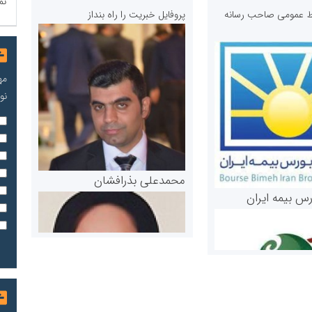
نم
ابط عمومی صاحب رسانه
پروفایل خبریت را راه بنداز
مه
نو
محمدعلی بذرافشان
رس بیمه ایران