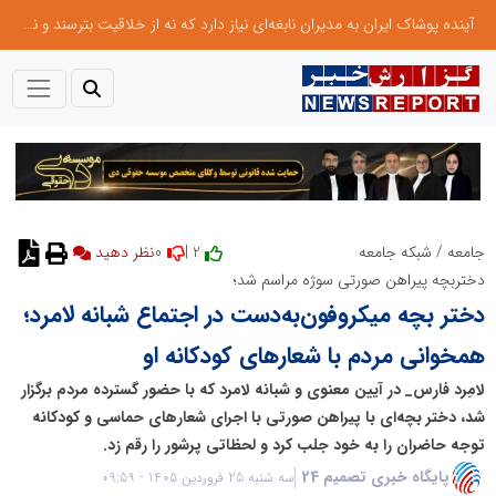
آینده پوشاک ایران به مدیران نابغه‌ای نیاز دارد که نه از خلاقیت بترسند و نه بروکراسی
0
2 |
جامعه
/
شبکه جامعه
نظر دهید
دختربچه پیراهن صورتی سوژه مراسم شد؛
دختر بچه میکروفون‌به‌دست در اجتماع شبانه لامرد؛
همخوانی مردم با شعارهای کودکانه او
لامِرد فارس_ در آیین معنوی و شبانه لامرد که با حضور گسترده مردم برگزار
شد، دختر بچه‌ای با پیراهن صورتی با اجرای شعارهای حماسی و کودکانه
توجه حاضران را به خود جلب کرد و لحظاتی پرشور را رقم زد.
پایگاه خبری تصمیم 24
سه شنبه 25 فروردین 1405 - 09:59