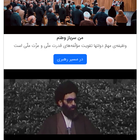
من سرباز وطنم
وظیفه‌ی مهمّ دولتها تقویت مؤلّفه‌های قدرت ملّی و عزّت ملّی است
در مسیر رهبری