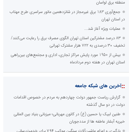
منطقه برق لواسان
جمع‌آوری 183 برق غیرمجاز در شانزدهمین مانور سراسری طرح مهتاب
در استان تهران
عملیات ویژه آغاز شد...
۸۳ درصد مشترکین استان تهران الگوی مصرف برق را رعایت می‌کنند/
تخفیف ۳۰ درصدی به ۷۲۲ هزار مشترک تهرانی
بیش از 1950 مورد پایش مراکز تجاری، اداری و مجتمع‌های بین‌راهی
استان تهران در هفته دوم مردادماه
::
آخرین های شبکه جامعه
گزارش ریاست جمهور دولت چهاردهم به مردم در خصوص اقدامات
دولت در دو سال گذشته
طنین لبیک یا حسین (ع) در کانون مهربانی؛ میزبانی بنیاد بین المللی
خیریه آبشار عاطفه ها از مددجویان
بارگیری و اعزام ماشین‌آلات سنگین موکب ۷۹۴ برای خدمت‌رسانی