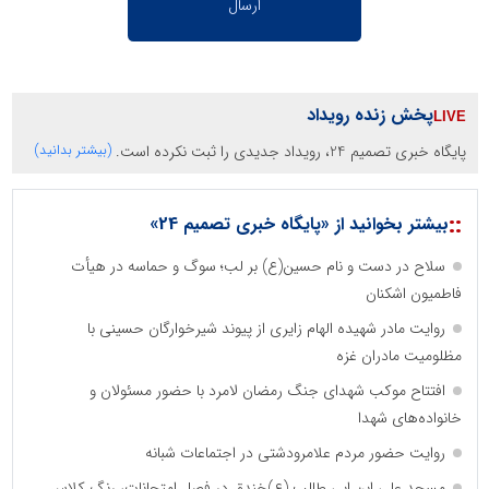
پخش زنده رویداد
پایگاه خبری تصمیم 24، رویداد جدیدی را ثبت نکرده است.
(بیشتر بدانید)
::
بیشتر بخوانید از «پایگاه خبری تصمیم 24»
سلاح در دست و نام حسین(ع) بر لب؛ سوگ و حماسه در هیأت
فاطمیون اشکنان
روایت مادر شهیده الهام زایری از پیوند شیرخوارگان حسینی با
مظلومیت مادران غزه
افتتاح موکب شهدای جنگ رمضان لامرد با حضور مسئولان و
خانواده‌های شهدا
روایت حضور مردم علامرودشتی در اجتماعات شبانه
مسجد علی ابن ابی طالب (ع)خندق در فصل امتحانات، رنگ کلاس