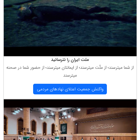
ملت ایران را نترسانید
از شما میترسند؛ از ملّت میترسند؛ از ایمانتان میترسند؛ از حضور شما در صحنه
میترسند
واكنش جمعیت اعتلای نهادهای مردمی