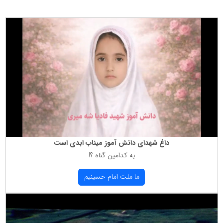
داغ شهدای دانش آموز میناب ابدی است
به كدامین گناه ؟!
ما ملت امام حسینیم