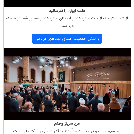
ملت ایران را نترسانید
از شما میترسند؛ از ملّت میترسند؛ از ایمانتان میترسند؛ از حضور شما در صحنه
میترسند
واكنش جمعیت اعتلای نهادهای مردمی
من سرباز وطنم
وظیفه‌ی مهمّ دولتها تقویت مؤلّفه‌های قدرت ملّی و عزّت ملّی است