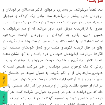
الگو باشند؟
بله، قطعاً می‌توانند. در بسیاری از مواقع، تأثیر هم‌سالان بر کودکان و
نوجوانان حتی بیشتر از بزرگ‌ترهاست. وقتی یک کودک یا نوجوان
می‌بیند فردی در سن نزدیک به خودش توانسته در یک حوزه علمی،
هنری یا کارآفرینانه موفق شود، باور می‌کند که او هم می‌تواند. به
همین دلیل، وقتی به کودکان و نوجوانان فرصت می‌دهیم
استعدادهایشان را کشف کنند و در مسیر درست رشد قرار بگیرند، در
واقع در حال تربیت الگوهای مثبت برای نسل خودشان هستیم. این
الگوها می‌توانند الهام‌بخش هم‌سالان خود باشند و به آنها نشان دهند
که با تلاش، یادگیری و هدایت درست می‌توان به موفقیت رسید .
زمانی که یک نوجوان مسیر موفقیت را طی می‌کند، طبیعی است که
هم‌سن‌وسال‌هایش از او الگو بگیرند. به عنوان نمونه، در جلسه‌ای که
پ
1
اخیراً با یکی از شاگردانم، ایلیا، داشتم، دوست کوچک‌ترش امیرعلی نیز
در کنار او حضور داشت. وقتی از او پرسیدم چرا کنار ایلیا هستی، پاسخ
ر
و
ن
د
ه
داد که می‌خواهند با هم در جشنواره خوارزمی شرکت کنند؛ هر کدام
پ
2
توانمندی خاصی دارند و تصمیم گرفته‌اند در قالب یک تیم فعالیت
کنند. این موضوع نشان می‌دهد که آموزش درست، تنها به پرورش
ر
و
ن
د
ه