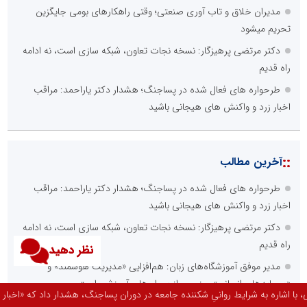
مدیران خلاق و تاب آوری صنعتی؛ وقتی راهکارهای بومی جایگزین
تحریم میشود
دکتر مرتضی پرهیزگار: نسخه نجات تعاون، شبکه سازی است، نه ادامه
راه قدیم
طرحواره های فعال شده در پساجنگ؛ هشدار دکتر یاراحمد: مراقب
اخبار زرد و واکنش های هیجانی باشید
::
آخرین مطالب
طرحواره های فعال شده در پساجنگ؛ هشدار دکتر یاراحمد: مراقب
اخبار زرد و واکنش های هیجانی باشید
دکتر مرتضی پرهیزگار: نسخه نجات تعاون، شبکه سازی است، نه ادامه
راه قدیم
نظر دهید
مدیر موفق آموزشگاه‌های زبان: هم‌افزایی «مدیریت هوشمند» و
«سرمایه‌های انسانی» رمز عبور از بحران‌های آموزشی است
امعه در دوران پساجنگ، هشدار داد که «اخبار زرد» مانند یک محرک طرح وارهای عمل
صورت‌های مالی سال ۱۴۰۴ کالبر در بوته رأی؛ پخش آنلاین مجمع برای