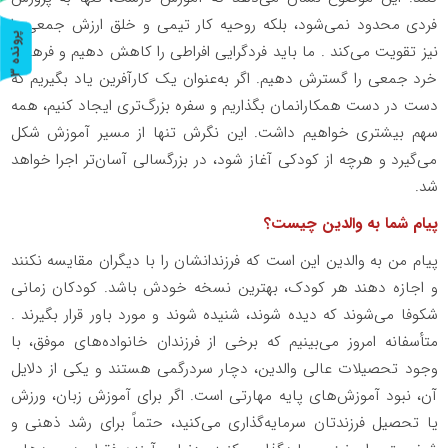
فردی محدود نمی‌شود، بلکه روحیه کار تیمی و خلق ارزش جمعی را
پ
3
نیز تقویت می‌کند . ما باید فردگرایی افراطی را کاهش دهیم و فرهنگ
خرد جمعی را گسترش دهیم. اگر به‌عنوان یک کارآفرین یاد بگیریم که
ر
و
ن
د
ه
دست در دست همکارانمان بگذاریم و سفره بزرگ‌تری ایجاد کنیم، همه
سهم بیشتری خواهیم داشت. این نگرش تنها از مسیر آموزش شکل
می‌گیرد و هرچه از کودکی آغاز شود، در بزرگسالی آسان‌تر اجرا خواهد
شد.
پیام شما به والدین چیست؟
پیام من به والدین این است که فرزندانشان را با دیگران مقایسه نکنند
و اجازه دهند هر کودک، بهترین نسخه خودش باشد. کودکان زمانی
شکوفا می‌شوند که دیده شوند، شنیده شوند و مورد باور قرار بگیرند .
متأسفانه امروز می‌بینیم که برخی از فرزندان خانواده‌های موفق، با
وجود تحصیلات عالی والدین، دچار سردرگمی هستند و یکی از دلایل
آن، نبود آموزش‌های پایه مهارتی است. اگر برای آموزش زبان، ورزش
یا تحصیل فرزندتان سرمایه‌گذاری می‌کنید، حتماً برای رشد ذهنی و