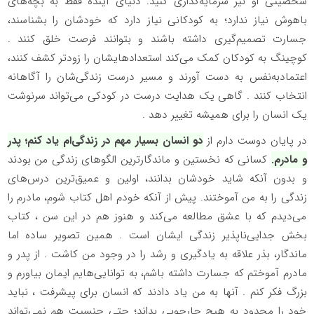
شخصیتی او نیز سرمایه‌گذاری کنید. دنیای آینده فقط به بچه‌های
باهوش نیاز ندارد؛ به کودکانی نیاز دارد که خودشان را بشناسند،
جسارت تصمیم‌گیری داشته باشند و بتوانند فرصت خلق کنند .
کوچینگ به کودکان کمک می‌کند استعدادهایشان را زودتر کشف کنند،
اعتمادبه‌نفس به دست آورند و مسیر درست زندگی‌شان را آگاهانه
انتخاب کنند . گاهی یک هدایت درست در کودکی می‌تواند سرنوشت
یک انسان را برای همیشه تغییر دهد .
در پایان دوست دارم از
دو انسان بسیار مهم در زندگی‌ام یاد کنم؛ پدر
و مادرم.
کسانی که نخستین و ماندگارترین الگوهای زندگی من بودند
و بدون آنکه شاید خودشان بدانند، اولین و عمیق‌ترین درس‌های
زندگی را به من آموختند. پیش از آنکه خودم اهل کتاب شوم، مادرم را
می‌دیدم که با عشق مطالعه می‌کند و هنوز هم در این سن ، کتاب
بخش جدایی‌ناپذیر زندگی ایشان است . همین تصویر ساده اما
ماندگار، بذر علاقه به یادگیری و رشد را در وجود من کاشت . از پدر و
مادرم آموختم که جسارت داشته باشم، به توانایی‌هایم ایمان بیاورم و
بزرگ فکر کنم . آنها به من یاد دادند که انسان برای پیشرفت ، نباید
خود را محدود به هیچ چارچوبی بداند؛ حتی جنسیت هم نمی‌تواند