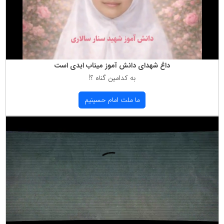
داغ شهدای دانش آموز میناب ابدی است
به كدامین گناه ؟!
ما ملت امام حسینیم