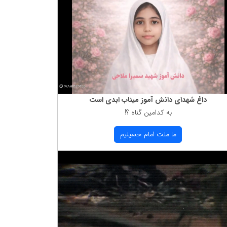
داغ شهدای دانش آموز میناب ابدی است
به كدامین گناه ؟!
ما ملت امام حسینیم