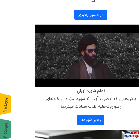
است
در مسیر رهبری
امام شهید ایران
برش‌هایی كه حضرت آیت‌الله شهید سیّدعلی خامنه‌ای
پ
1
رضوان‌الله‌علیه طلب شهادت میكردند
ر
و
ن
د
ه
رهبر شهیدم
پ
2
ر
و
ن
د
ه