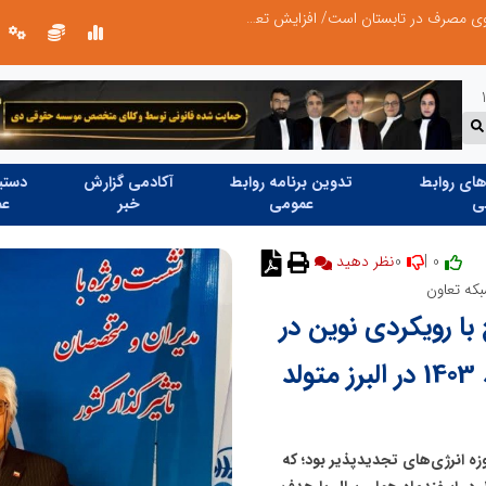
عامل افزایش قبوض برخی مشترکان، عبور از الگوی مصرف در تابستان است/ افزایش تعرفه نداشتیم
پنجمین مانور سراسری «صد شب، صد بازد
ای روابط
تدوین برنامه روابط
آکادمی گزارش
دستیا
ی
عمومی
خبر
عم
0
0 |
نظر دهید
که تعاون
ا رویکردی نوین در
تأمین مالی و توسعه پایدار در اسفند 1403 در البرز متولد
ه انرژی‌های تجدیدپذیر بود؛ که