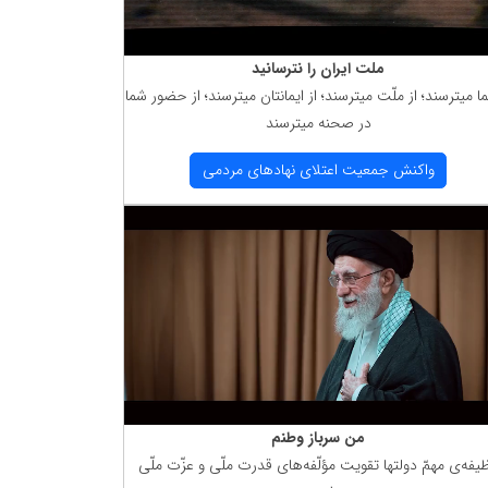
ملت ایران را نترسانید
ما میترسند؛ از ملّت میترسند؛ از ایمانتان میترسند؛ از حضور شما
در صحنه میترسند
واكنش جمعیت اعتلای نهادهای مردمی
من سرباز وطنم
یفه‌ی مهمّ دولتها تقویت مؤلّفه‌های قدرت ملّی و عزّت ملّی