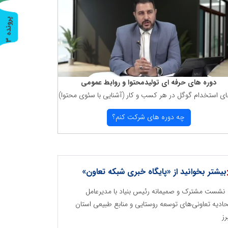
پ
3
ر
و
ن
د
ه
دوره های حرفه ای تولیدمحتوا و روابط عمومی
ای استخدام گوگل در هر كسب و كار (آشنایی با سئوی محتوا)
چه دوره های شركت كنم؟
بیشتر بخوانید از «پایگاه خبری شبکه تعاون»
نشست مشترک و صمیمانه رئیس بنیاد با مدیرعامل
حادیه تعاونی‌های توسعه روستایی و منابع طبیعی استان
رز