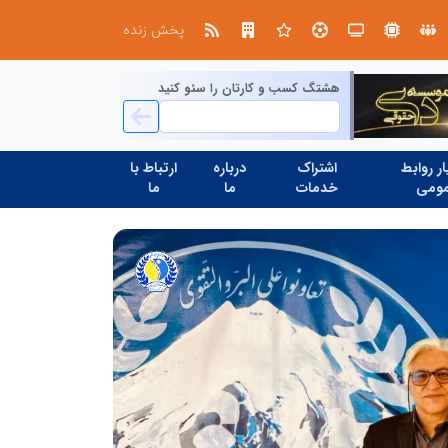
ید» به میزبانی منطقه برق چهاردانگه
شانزدهمین مانور سراسری طرح مه
پخش زنده
هشتگ کسب و کارتان را سئو کنید
ر روابط
اشتراک
درباره
ارتباط با
ومی
خدمات
ما
ما