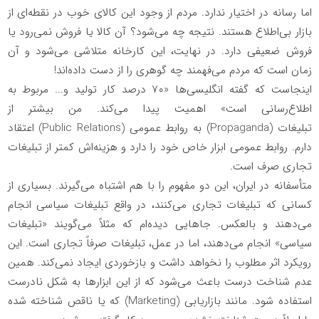
اما رسانه در اختیار ندارد. مردم از وجود این کالای خوب در نقطه‌ای از
بازار بی‌اطلاع هستند. نتیجه چه می‌شود؟ آن کالا یا فروش نمی‌رود یا
فروش ضعیفی دارد. در نهایت، این کارخانه متلاشی می‌شود و آن
زمان است که مردم می‌فهمند چه گوهری را از دست داده‌اند
!
اینجاست که گفته انگلیسی‌ها «۷۰ درصد کار تولید و... مربوط به
اطلاع‌رسانی است» اهمیت پیدا می‌کند. من بیشتر از
تبلیغات
(Propaganda)
به روابط عمومی
(Public Relations)
اعتقاد
دارم. روابط عمومی ابزار خاص خود را دارد و هزینه‌اش کمتر از تبلیغات
تجاری صرف است
.
متأسفانه در ایران، این دو مفهوم را با هم اشتباه می‌گیرند. بسیاری از
کسانی که تبلیغات تجاری می‌کنند، در واقع تبلیغات سیاسی انجام
می‌دهند و بالعکس. جاهایی دیده‌ام که مثلاً می‌گویند «تبلیغات
سیاسی» انجام می‌دهند، اما در عمل، تبلیغات صرفاً تجاری است. این
رویکرد اثر مطلوب را نخواهد داشت و بازخوردی ایجاد نمی‌کند. همین
عدم شناخت درست باعث می‌شود که از این ابزارها به شکل نادرست
استفاده شود. مانند بازاریابی
(Marketing)
که یا ناقص شناخته شده