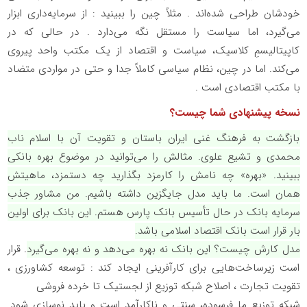
خودشان طراحی شده‌اند . مثلاً چین را ببینید : از سرمایه‌داری ابزار
می‌گیرد، اما سیاست را مستقل نگه می‌دارد . در حالی که در
کاپیتالیسمِ کلاسیک، سیاست و اقتصاد از یک مکتب واحد پیروی
می‌کند. اما در چین، نظام سیاسی کاملاً جدا و حتی در مواردی متضاد
با مکتب اقتصادی است
.
نسخه پیشنهادی شما چیست؟
بازگشت به فرهنگ غنی ایران باستان و تقویت آن با اسلام ناب
محمدی و تشیع علوی. مثالش را می‌توانید در موضوع بهره بانکی
ببینید. «بهره» چه نامش را کارمزد بگذارید چه دستمزد، ماهیتش
همان است. ما باید مدل جایگزین داشته باشیم
.
من مشاور جذب
سرمایه بانک در حال تأسیس بانک پارس هستم. این بانک برای اولین
بار قرار است بانک اقتصاد اسلامی باشد.
مدل کارش چیست؟ این بانک نه بهره می‌دهد و نه بهره می‌گیرد
.
قرار
است زیرساخت‌هایی برای کارآفرینی ایجاد کند : توسعه کشاورزی ،
تقویت تجارت ، اصلاح شبکه توزیع از لجستیک تا خرده‌ فروشی
شبکه توزیع ما فرسوده، سنتی و ناکارآمد است و باید نوسازی شود.