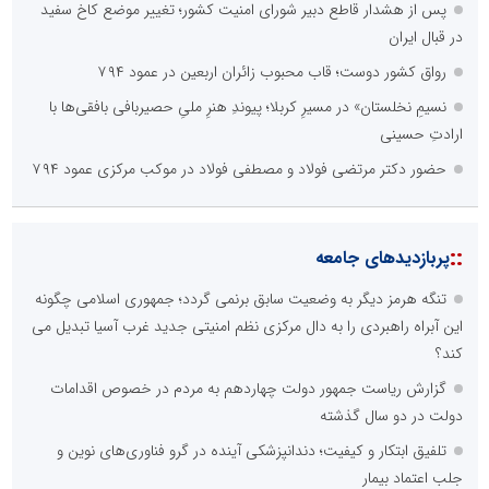
پس از هشدار قاطع دبیر شورای امنیت کشور؛ تغییر موضع کاخ سفید
در قبال ایران
رواق کشور دوست؛ قاب محبوب زائران اربعین در عمود ۷۹۴
نسیمِ نخلستان» در مسیرِ کربلا؛ پیوندِ هنرِ ملیِ حصیربافی بافقی‌ها با
ارادتِ حسینی
حضور دکتر مرتضی فولاد و مصطفی فولاد در موکب مرکزی عمود ۷۹۴
::
پربازدیدهای جامعه
تنگه هرمز دیگر به وضعیت سابق برنمی گردد؛ جمهوری اسلامی چگونه
این آبراه راهبردی را به دال مرکزی نظم امنیتی جدید غرب آسیا تبدیل می
کند؟
گزارش ریاست جمهور دولت چهاردهم به مردم در خصوص اقدامات
دولت در دو سال گذشته
تلفیق ابتکار و کیفیت؛ دندانپزشکی آینده در گرو فناوری‌های نوین و
جلب اعتماد بیمار