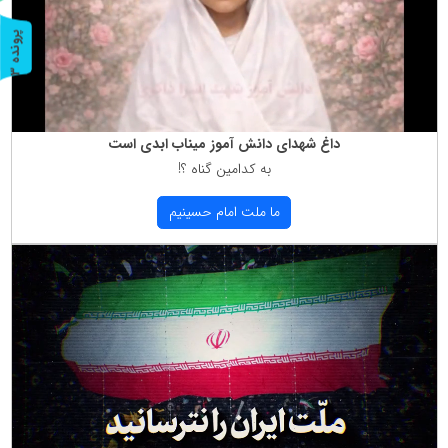
پ
3
ر
و
ن
د
ه
داغ شهدای دانش آموز میناب ابدی است
به كدامین گناه ؟!
ما ملت امام حسینیم