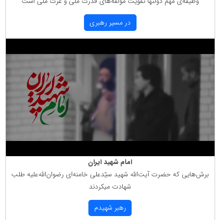
وظیفه‌ی مهمّ دولتها تقویت مؤلّفه‌های قدرت ملّی و عزّت ملّی است
در مسیر رهبری
امام شهید ایران
برش‌هایی كه حضرت آیت‌الله شهید سیّدعلی خامنه‌ای رضوان‌الله‌علیه طلب
شهادت میكردند
رهبر شهیدم