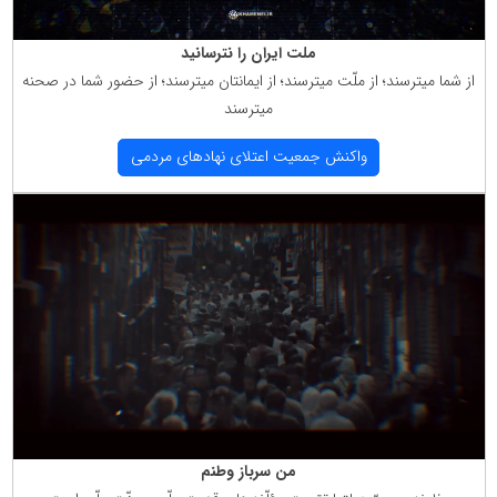
ملت ایران را نترسانید
از شما میترسند؛ از ملّت میترسند؛ از ایمانتان میترسند؛ از حضور شما در صحنه
میترسند
واكنش جمعیت اعتلای نهادهای مردمی
من سرباز وطنم