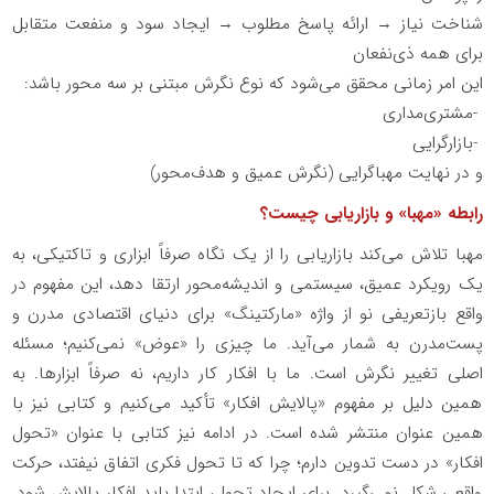
شناخت نیاز → ارائه پاسخ مطلوب → ایجاد سود و منفعت متقابل
برای همه ذی‌نفعان
این امر زمانی محقق می‌شود که نوع نگرش مبتنی بر سه محور باشد:
-
مشتری‌مداری
-
بازارگرایی
و در نهایت مهباگرایی (نگرش عمیق و هدف‌محور
(
رابطه «مهبا» و بازاریابی چیست؟
مهبا تلاش می‌کند بازاریابی را از یک نگاه صرفاً ابزاری و تاکتیکی، به
یک رویکرد عمیق، سیستمی و اندیشه‌محور ارتقا دهد، این مفهوم در
واقع بازتعریفی نو از واژه «مارکتینگ» برای دنیای اقتصادی مدرن و
پست‌مدرن به شمار می‌آید
.
ما چیزی را «عوض» نمی‌کنیم؛ مسئله
اصلی تغییر نگرش است. ما با افکار کار داریم، نه صرفاً ابزارها. به
همین دلیل بر مفهوم «پالایش افکار» تأکید می‌کنیم و کتابی نیز با
همین عنوان منتشر شده است. در ادامه نیز کتابی با عنوان «تحول
افکار» در دست تدوین دارم؛ چرا که تا تحول فکری اتفاق نیفتد، حرکت
واقعی شکل نمی‌گیرد. برای ایجاد تحول، ابتدا باید افکار پالایش شود.