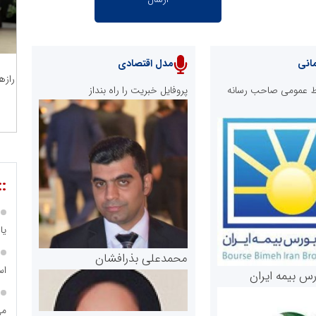
انی
مدل اقتصادی
رازه
ابط عمومی صاحب رسانه
پروفایل خبریت را راه بنداز
::
یا
محمدعلی بذرافشان
اس
رس بیمه ایران
می