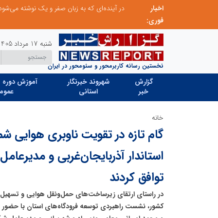
اخبار
از کشف استعدادهای ناب تا پرورش آن‌ها با رویکردهای نوآورانه؛ مسیر تحول‌آفرین شنای ایران در سطح جهانی
فوری:
شنبه 17 مرداد 1405
نخستین رسانه کاربرمحور و سئومحور در ایران
گزارش
شهروند خبرنگار
آموزش دوره ه
خبر
استانی
عموم
خانه
گام تازه در تقویت ناوبری هوایی ش
استاندار آذربایجان‌غربی و مدیرعامل
توافق کردند
در راستای ارتقای زیرساخت‌های حمل‌ونقل هوایی و تسهیل ت
کشور، نشست راهبردی توسعه فرودگاه‌های استان با حضور رض