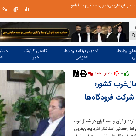
در آینده‌ای که به زبان صفر و یک نوشته می‌شود، سازمان‌های بی‌تحول، محکوم به فراموشی‌اند
ای روابط
تدوین برنامه روابط
آکادمی گزارش
دستیا
ی
عمومی
خبر
عم
0
0 |
نظر دهید
مال‌غرب کشور؛
 شرکت فرودگاه‌ها
ردد زائران و مسافران در شمال‌غرب
ا رحمانی استاندار آذربایجان‌غربی