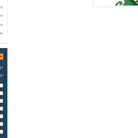
تح
صن
مریم حاج نوروز نظری
 و اوراق بهادار
ثق در بازارسرمایه
مه
نو
مسعودصادقی