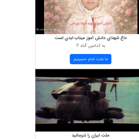
داغ شهدای دانش آموز میناب ابدی است
به كدامین گناه ؟!
ما ملت امام حسینیم
ملت ایران را نترسانید