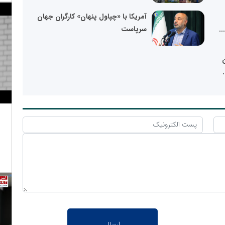
آمریکا با «چپاول پنهان» کارگران جهان
..
سرپاست