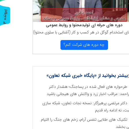
پ
3
ر
و
ن
د
ه
دوره های حرفه ای تولیدمحتوا و روابط عمومی
ای استخدام گوگل در هر كسب و كار (آشنایی با سئوی محتوا)
چه دوره های شركت كنم؟
بیشتر بخوانید از «پایگاه خبری شبکه تعاون»
طرحواره های فعال شده در پساجنگ؛ هشدار دکتر
راحمد: مراقب اخبار زرد و واکنش های هیجانی باشید
دکتر مرتضی پرهیزگار: نسخه نجات تعاون، شبکه سازی
ت، نه ادامه راه قدیم
تکنیک های طلایی تنفس آرام، زخم های جنگ را التیام
 بخشد