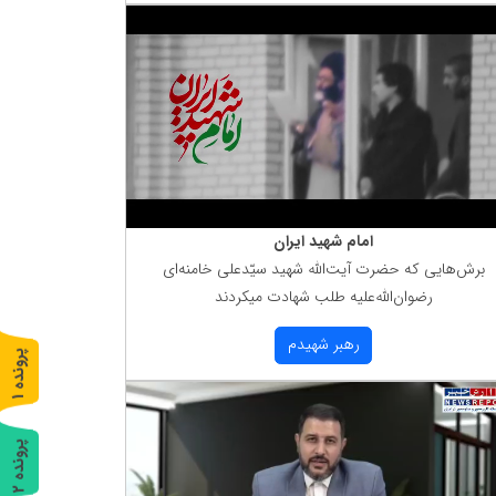
امام شهید ایران
برش‌هایی كه حضرت آیت‌الله شهید سیّدعلی خامنه‌ای
رضوان‌الله‌علیه طلب شهادت میكردند
رهبر شهیدم
پ
1
ر
و
ن
د
ه
پ
2
ر
و
ن
د
ه