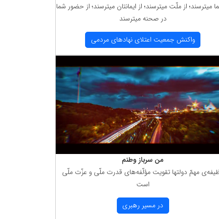
ما میترسند؛ از ملّت میترسند؛ از ایمانتان میترسند؛ از حضور شما
در صحنه میترسند
واكنش جمعیت اعتلای نهادهای مردمی
من سرباز وطنم
یفه‌ی مهمّ دولتها تقویت مؤلّفه‌های قدرت ملّی و عزّت ملّی
است
در مسیر رهبری