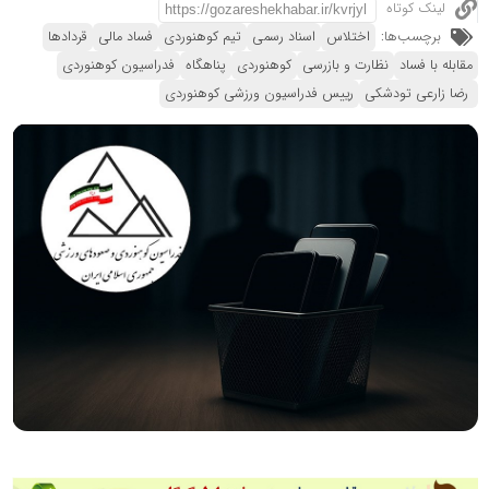
لینک کوتاه
برچسب‌ها:
اختلاس
اسناد رسمی
تیم کوهنوردی
فساد مالی
قردادها
مقابله با فساد
نظارت و بازرسی
کوهنوردی
پناهگاه
فدراسیون کوهنوردی
رضا زارعی تودشکی
رییس فدراسیون ورزشی کوهنوردی