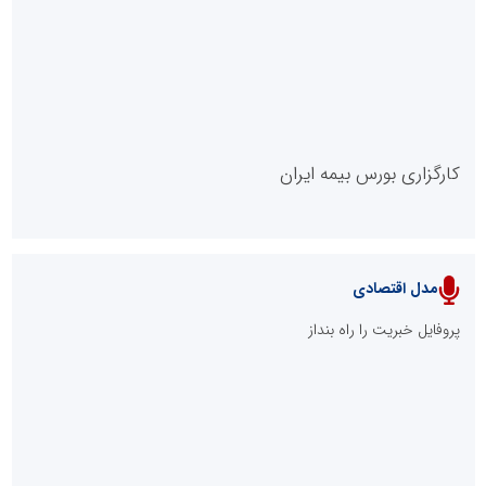
روابط عمومی خبرگزاری گزارش خبر
کارگزاری بورس بیمه ایران
مدل اقتصادی
پایگاه خبری نهضت ملی مسکن
پروفایل خبریت را راه بنداز
سازمان بورس و اوراق بهادار