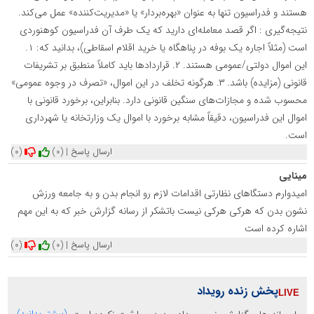
هستند و فدراسیون تنها به عنوان «بهره‌بردار» یا «مدیریت‌کننده» عمل می‌کند.
نتیجه‌گیری : اگر قصد معامله‌ای دارید که یک طرف آن فدراسیون کوهنوردی
است (مثلاً اجاره یک بوفه در پناهگاه یا خرید اقلام اسقاطی)، بدانید که: ۱.
این اموال دولتی/عمومی هستند. ۲. قراردادها باید کاملاً منطبق بر تشریفات
قانونی (مزایده) باشد. ۳. هرگونه تخلف در این اموال، «تصرف در وجوه عمومی»
محسوب شده و مجازات‌های سنگین قانونی دارد. بنابراین، برخورد قانونی با
اموال این فدراسیون، دقیقاً مشابه برخورد با اموال یک وزارتخانه یا شهرداری
است.
ارسال پاسخ
|
(0)
(0)
مینایی
امیدوارم دستگاهای نظارتی اقدامات لازم رو انجام بدن و به جامعه ورزش
نشون بدن که هرکی هرکی نیست باتشکر از رسانه گزارش خبر که به این مهم
اشاره کرده است
ارسال پاسخ
|
(0)
(0)
پخش زنده رویداد
(بیشتر بدانید)