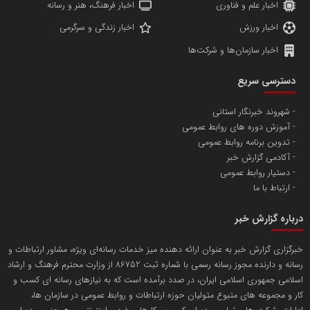
اخبار علم و فناوری
اخبار فرهنگ، هنر و رسانه
اخبار ورزش
اخبار زندگی و سرگرمی
اخبار سازمان‌ها و شرکت‌ها
آهن و فولاد غدیر ایرانیان
دسترسی سریع
تامین آهن اسفنجی تولیدکنندگان فولاد در کشور
شهروند خبرنگار استانی
آموزش دوره های روابط عمومی
پایگاه اطلاع رسانی اعتلای نهادهای مردمی
تدوین برنامه روابط عمومی
مسعودصادقی
آکادمی گزارش خبر
دستیار روابط عمومی
ارتباط با ما
درباره گزارش خبر
خبرگزاری گزارش خبر به عنوان ارائه دهنده میز خدمات رسانه‌ای ویژه، مشاور ارتباطات و
رسانه و دارنده مجوز رسانه رسمی با شماره ثبت 86752 از وزارت محترم فرهنگ و ارشاد
تریبون
اسلامی جمهوری اسلامی ایران، در صدد برآمده است که به نیازهای رسانه ای کسب و
انتشار گسترده محتوا در رسانه گزارش خبر
کار و مجموعه های متبوع متولیان حوزه ارتباطات و روابط عمومی در سازمان ها،