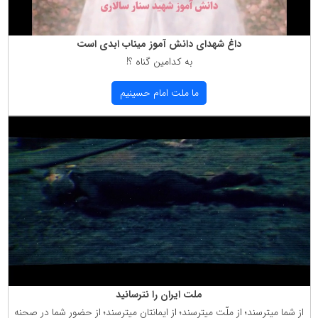
داغ شهدای دانش آموز میناب ابدی است
به كدامین گناه ؟!
ما ملت امام حسینیم
ملت ایران را نترسانید
از شما میترسند؛ از ملّت میترسند؛ از ایمانتان میترسند؛ از حضور شما در صحنه