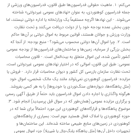
می‌کنم: ۱. ماهیت حقوقی فدراسیون‌ها طبق قانون، فدراسیون‌های ورزشی از
جمله فدراسیون کوهنوردی، به عنوان «نهادهای عمومی غیردولتی» شناخته
می‌شوند. - این نهادها اگرچه مستقیماً یک وزارتخانه یا اداره دولتی نیستند، اما
چون بخش عمده بودجه خود را از دولت دریافت می‌کنند و تحت نظارت
وزارت ورزش و جوانان هستند، قوانین مربوط به اموال دولتی بر آن‌ها حاکم
است. ۲. چرا اموال آن‌ها دولتی محسوب می‌شود؟ - منبع بودجه: از آنجا که
بخش بزرگی از سرمایه، زمین‌ها و ساختمان‌های فدراسیون‌ها از بودجه عمومی
کشور تأمین شده، این اموال متعلق به بیت‌المال است. - قانون محاسبات
عمومی: طبق این قانون، اموالی که در اختیار نهادهای عمومی غیردولتی است،
تحت نظارت سازمان بازرسی کل کشور و دیوان محاسبات قرار دارد. - فروش یا
مزایده: فدراسیون کوهنوردی نمی‌تواند مانند یک مالک شخصی، اموال خود
(مثل پناهگاه‌ها، دیواره‌های سنگ‌نوردی یا خودروها) را به هر کسی بفروشد.
هرگونه واگذاری یا اجاره دادن اموال فدراسیون باید حتماً از طریق آگهی رسمی
و برگزاری مزایده عمومی (همان‌طور که در سوال قبل پرسیدید) انجام شود. ۳.
موضوع پناهگاه‌ها و قرارگاه‌های کوهنوردی این مورد احتمالاً برای شما که در
حوزه کوهنوردی یا املاک فعال هستید مهم است: بسیاری از پناهگاه‌های
کوهنوردی در زمین‌های منابع طبیعی ساخته شده‌اند. این ساختمان‌ها و
تجهیزات داخل آن‌ها (مثل پناهگاه پلنگ‌چال یا شیرپلا) جزء اموال عمومی