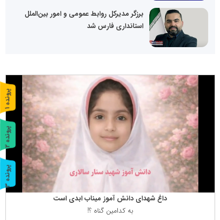
برزگر مدیرکل روابط عمومی و امور بین‌الملل
استانداری فارس شد
پ
1
ر
و
ن
د
ه
پ
2
ر
و
ن
د
ه
پ
3
ر
و
ن
د
ه
داغ شهدای دانش آموز میناب ابدی است
به كدامین گناه ؟!