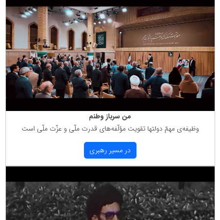
من سرباز وطنم
وظیفه‌ی مهمّ دولتها تقویت مؤلّفه‌های قدرت ملّی و عزّت ملّی است
در مسیر رهبری