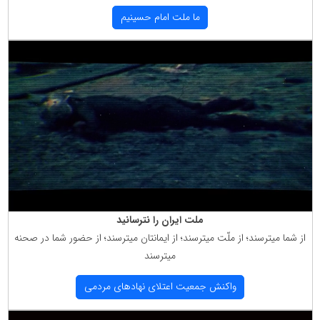
ما ملت امام حسینیم
ملت ایران را نترسانید
از شما میترسند؛ از ملّت میترسند؛ از ایمانتان میترسند؛ از حضور شما در صحنه
میترسند
واكنش جمعیت اعتلای نهادهای مردمی