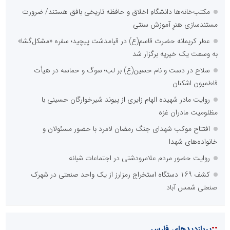
مکتب‌خانه‌ها دانشگاهِ اخلاق و حافظه تاریخی بافق هستند/ ضرورت
مستندسازی هنرِ آموزش سنتی
عطر کریمانه حضرت قاسم(ع) در قیامدشت پیچید؛ سفره «مشکل‌گشا»
به وسعت یک خیریه برگزار شد
سلاح در دست و نام حسین(ع) بر لب؛ سوگ و حماسه در هیأت
فاطمیون اشکنان
روایت مادر شهیده الهام زایری از پیوند شیرخوارگان حسینی با
مظلومیت مادران غزه
افتتاح موکب شهدای جنگ رمضان لامرد با حضور مسئولان و
خانواده‌های شهدا
روایت حضور مردم علامرودشتی در اجتماعات شبانه
کشف 169 دستگاه استخراج رمزارز از یک واحد صنعتی در شهرک
صنعتی شمس آباد
::
پربازدیدهای فارس