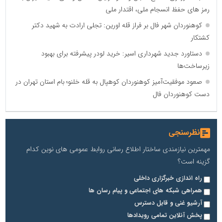
رمز های حفظ انسجام ملی، اقتدار ملی
کوهنوردان شهر فال بر فراز قله اورین: تجلی ارادت به شهید دکتر
کشتکار
دستاورد جدید شهرداری اسیر: خرید لودر پیشرفته برای بهبود
زیرساخت‌ها
صعود موفقیت‌آمیز کوهنوردان کوهپال به قله خلنو؛ بام استان تهران در
دست کوهنوردان فال
نظرسنجی
مهمترین نیازمندی ساختار اطلاع رسانی روابط عمومی های نوین کدام
گزینه است؟
راه اندازی خبرگزاری داخلی
همراهی شبکه های اجتماعی و پیام رسان ها
آرشیو غنی و قابل دسترس
پخش آنلاین تمامی رویدادها