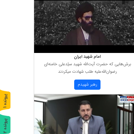
امام شهید ایران
برش‌هایی كه حضرت آیت‌الله شهید سیّدعلی خامنه‌ای
رضوان‌الله‌علیه طلب شهادت میكردند
رهبر شهیدم
پ
1
ر
و
ن
د
ه
پ
2
ر
و
ن
د
ه