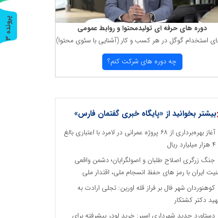
پ
3
دوره های حرفه ای تولیدمحتوا و روابط عمومی
ای استخدام گوگل در هر كسب و كار (آشنایی با سئوی محتوا)
ر
و
ن
د
ه
چه دوره های شركت كنم؟
بیشتر بخوانید از «پایگاه خبری گفتمان فارس»
آغاز بهره‌برداری از ۶۸ پروژه عمرانی در لامرد با اعتباری بالغ
رد ریال
جنگ زرگری اصلاح طلبان و اصولگرایان؛ دشمن واقعی
نیت ایران با رمز های حفظ انسجام ملی، اقتدار ملی
کوهنوردان شهر فال بر فراز قله اورین: تجلی ارادت به
ید دکتر کشتکار
دستاورد جدید شهرداری اسیر: خرید لودر پیشرفته برای