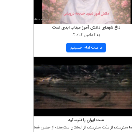
داغ شهدای دانش آموز میناب ابدی است
به كدامین گناه ؟!
ما ملت امام حسینیم
ملت ایران را نترسانید
ما میترسند؛ از ملّت میترسند؛ از ایمانتان میترسند؛ از حضور شما