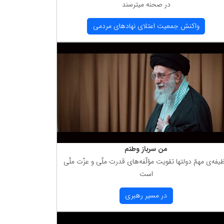
در صحنه میترسند
واكنش جمعیت اعتلای نهادهای مردمی
من سرباز وطنم
یفه‌ی مهمّ دولتها تقویت مؤلّفه‌های قدرت ملّی و عزّت ملّی
است
در مسیر رهبری