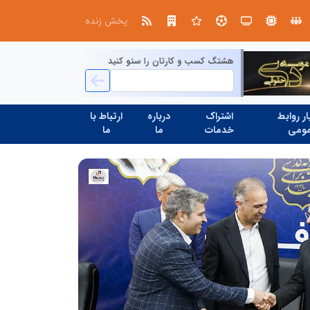
تنگه هرمز دیگر به وضعیت سابق برنمی گردد؛ جمهوری اسلامی چگونه این آبراه راهبردی را به دال مرکزی نظم امنیتی جدید غرب آسیا تبدیل می کند؟
پخش زنده
هشتگ کسب و کارتان را سئو کنید
ر روابط
اشتراک
درباره
ارتباط با
ومی
خدمات
ما
ما