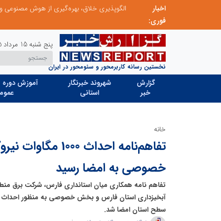
اخبار
ابتکار در حمایت از باشگاه‌ها و خلاقیت در توسعه ورزش همگانی؛ کلید طلایی پیشرفت ورزش کشور
فوری:
پنج شنبه 15 مرداد 1405
نخستین رسانه کاربرمحور و سئومحور در ایران
گزارش
شهروند خبرنگار
آموزش دوره ه
خبر
استانی
عموم
خانه
تفاهم‌نامه احداث 00
خصوصی به امضا رسید
تفاهم نامه همکاری میان استانداری فارس، شرکت برق منطقه
سطح استان امضا شد.