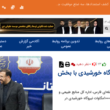
الگوپذیری خلاق، بهره‌گیری از هوش مصنوعی و کشف استعدادها، سه ضلع موفقیت جوانان کارآفرین
ای روابط
تدوین برنامه روابط
آکادمی گزارش
دستیا
ی
عمومی
خبر
عم
0
23 |
نظر دهید
10 مگاوات نیروگاه خورشیدی با بخش
‌ای فارس، اداره کل منابع طبیعی و
آبخیزداری استان فارس و بخش خصوصی به منظور احداث 1000مگاوات نیروگاه خورشیدی در