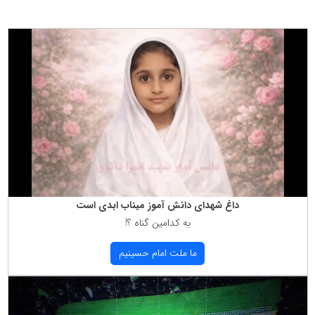
داغ شهدای دانش آموز میناب ابدی است
به كدامین گناه ؟!
ما ملت امام حسینیم