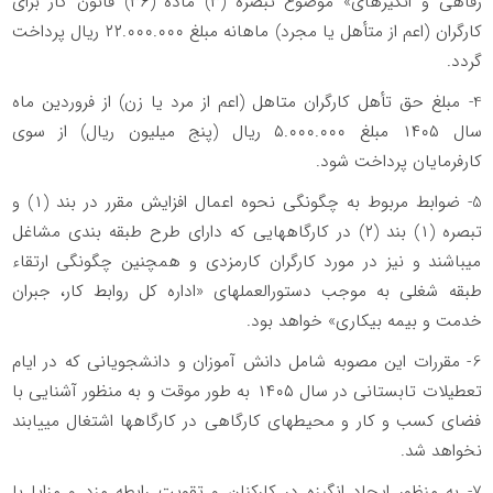
رفاهی و انگیزهای» موضوع تبصره (۳) ماده (۳۶) قانون کار برای
کارگران (اعم از متأهل یا مجرد) ماهانه مبلغ ۲۲.۰۰۰.۰۰۰ ریال پرداخت
گردد.
4- مبلغ حق تأهل کارگران متاهل (اعم از مرد یا زن) از فروردین ماه
سال ۱۴۰۵ مبلغ ۵.۰۰۰.۰۰۰ ریال (پنج میلیون ریال) از سوی
کارفرمایان پرداخت شود.
5- ضوابط مربوط به چگونگی نحوه اعمال افزایش مقرر در بند (۱) و
تبصره (۱) بند (۲) در کارگاههایی که دارای طرح طبقه بندی مشاغل
میباشند و نیز در مورد کارگران کارمزدی و همچنین چگونگی ارتقاء
طبقه شغلی به موجب دستورالعملهای «اداره کل روابط کار، جبران
خدمت و بیمه بیکاری» خواهد بود.
6- مقررات این مصوبه شامل دانش آموزان و دانشجویانی که در ایام
تعطیلات تابستانی در سال ۱۴۰۵ به طور موقت و به منظور آشنایی با
فضای کسب و کار و محیطهای کارگاهی در کارگاهها اشتغال مییابند
نخواهد شد.
7- به منظور ایجاد انگیزه در کارکنان و تقویت رابطه مزد و مزایا با