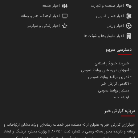
اخبار صنعت و تجارت
اخبار جامعه
اخبار علم و فناوری
اخبار فرهنگ، هنر و رسانه
اخبار ورزش
اخبار زندگی و سرگرمی
اخبار سازمان‌ها و شرکت‌ها
آهن و فولاد غدیر ایرانیان
دسترسی سریع
تامین آهن اسفنجی تولیدکنندگان فولاد در کشور
شهروند خبرنگار استانی
آموزش دوره های روابط عمومی
پایگاه اطلاع رسانی اعتلای نهادهای مردمی
تدوین برنامه روابط عمومی
مسعودصادقی
آکادمی گزارش خبر
دستیار روابط عمومی
ارتباط با ما
درباره گزارش خبر
خبرگزاری گزارش خبر به عنوان ارائه دهنده میز خدمات رسانه‌ای ویژه، مشاور ارتباطات و
رسانه و دارنده مجوز رسانه رسمی با شماره ثبت 86752 از وزارت محترم فرهنگ و ارشاد
تریبون