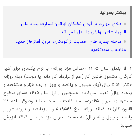
بیشتر بخوانید:
طلای مهارت بر گردن نخبگان ایرانی؛ استارت بنیاد ملی
المپیادهای مهارتی با مدل المپیک
مرحله چهارم طرح حمایت از کودکان: امروز، آغاز فاز جدید
مقابله با سوءتغذیه
۱- از ابتدای سال ۱۴۰۵ «حداقل مزد روزانه» با نرخ یکسان برای کلیه
کارگران مشمول قانون کار (اعم از قرارداد کار دائم یا موقت) مبلغ روزانه
۵,۵۴۱,۸۵۰ ریال (پنج میلیون و پانصد و چهل و یک هزار و هشتصد و
پنجاه ریال) تعیین می‌گردد. همچنین از اول سال ۱۴۰۵ «سایر سطوح
مزدی» به میزان ۴۵درصد مزد ثابت یا مزد مبنا (موضوع ماده ۳۶
قانون کار) به اضافه روزانه مبلغ ۵۱۹۵۴۹ ریال (پانصد و نوزده هزار و
پانصد و چهل و نه ریال) به نسبت آخرین مزد در سال ۱۴۰۴ افزایش
مییابد.