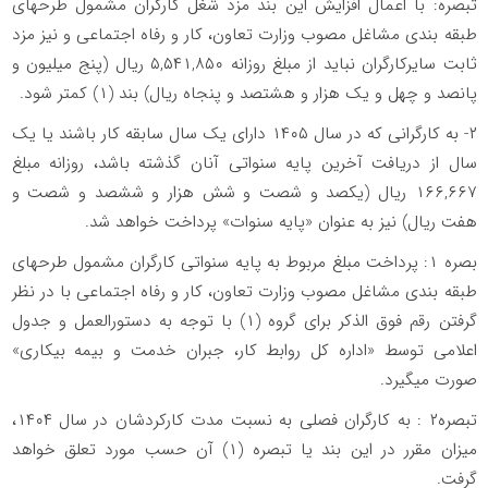
تبصره: با اعمال افزایش این بند مزد شغل کارگران مشمول طرحهای
طبقه بندی مشاغل مصوب وزارت تعاون، کار و رفاه اجتماعی و نیز مزد
ثابت سایرکارگران نباید از مبلغ روزانه ۵,۵۴۱,۸۵۰ ریال (پنج میلیون و
پانصد و چهل و یک هزار و هشتصد و پنجاه ریال) بند (۱) کمتر شود.
۲- به کارگرانی که در سال ۱۴۰۵ دارای یک سال سابقه کار باشند یا یک
سال از دریافت آخرین پایه سنواتی آنان گذشته باشد، روزانه مبلغ
۱۶۶,۶۶۷ ریال (یکصد و شصت و شش هزار و ششصد و شصت و
هفت ریال) نیز به عنوان «پایه سنوات» پرداخت خواهد شد.
بصره ۱: پرداخت مبلغ مربوط به پایه سنواتی کارگران مشمول طرحهای
طبقه بندی مشاغل مصوب وزارت تعاون، کار و رفاه اجتماعی با در نظر
گرفتن رقم فوق الذکر برای گروه (۱) با توجه به دستورالعمل و جدول
اعلامی توسط «اداره کل روابط کار، جبران خدمت و بیمه بیکاری»
صورت میگیرد.
تبصره۲ : به کارگران فصلی به نسبت مدت کارکردشان در سال ۱۴۰۴،
میزان مقرر در این بند یا تبصره (۱) آن حسب مورد تعلق خواهد
گرفت.