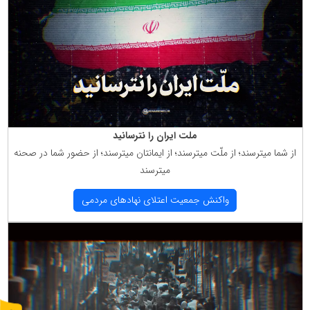
ملت ایران را نترسانید
از شما میترسند؛ از ملّت میترسند؛ از ایمانتان میترسند؛ از حضور شما در صحنه
میترسند
واكنش جمعیت اعتلای نهادهای مردمی