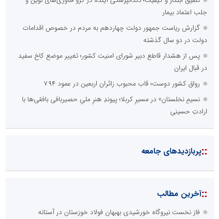
تلفیق ابتکار و کیفیت؛ دندانپزشکی آینده در گرو فناوری‌های نوین و
جلب اعتماد بیمار
گزارش ریاست جمهور دولت چهاردهم به مردم در خصوص اقدامات
دولت در دو سال گذشته
پس از هشدار قاطع دبیر شورای امنیت کشور؛ تغییر موضع کاخ سفید
در قبال ایران
رواق کشور دوست؛ قاب محبوب زائران اربعین در عمود ۷۹۴
نسیمِ نخلستان» در مسیرِ کربلا؛ پیوندِ هنرِ ملیِ حصیربافی بافقی‌ها با
ارادتِ حسینی
::
پربازدیدهای جامعه
::
آخرین مطالب
فاز نخست نیروگاه خورشیدی بهبهان فولاد خوزستان در آستانه