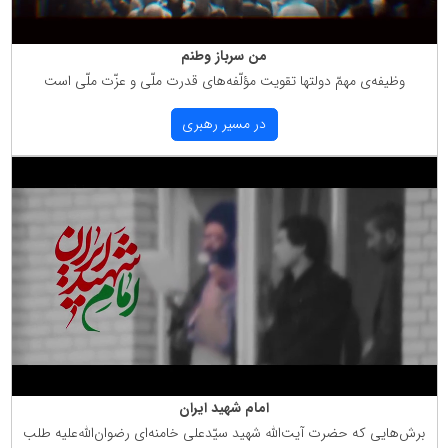
من سرباز وطنم
وظیفه‌ی مهمّ دولتها تقویت مؤلّفه‌های قدرت ملّی و عزّت ملّی است
در مسیر رهبری
امام شهید ایران
برش‌هایی كه حضرت آیت‌الله شهید سیّدعلی خامنه‌ای رضوان‌الله‌علیه طلب