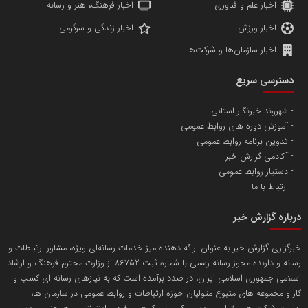
اخبار علم و فناوری
اخبار فرهنگ، هنر و رسانه
اخبار ورزش
اخبار زندگی و سرگرمی
اخبار سازمان‌ها و شرکت‌ها
آهن و فولاد غدیر ایرانیان
دسترسی سریع
تامین آهن اسفنجی تولیدکنندگان فولاد در کشور
شهروند خبرنگار استانی
آموزش دوره های روابط عمومی
پایگاه اطلاع رسانی اعتلای نهادهای مردمی
تدوین برنامه روابط عمومی
مسعودصادقی
آکادمی گزارش خبر
دستیار روابط عمومی
ارتباط با ما
درباره گزارش خبر
خبرگزاری گزارش خبر به عنوان ارائه دهنده میز خدمات رسانه‌ای ویژه، مشاور ارتباطات و
رسانه و دارنده مجوز رسانه رسمی با شماره ثبت 86752 از وزارت محترم فرهنگ و ارشاد
تریبون
اسلامی جمهوری اسلامی ایران، در صدد برآمده است که به نیازهای رسانه ای کسب و
انتشار گسترده محتوا در رسانه گزارش خبر
کار و مجموعه های متبوع متولیان حوزه ارتباطات و روابط عمومی در سازمان ها،