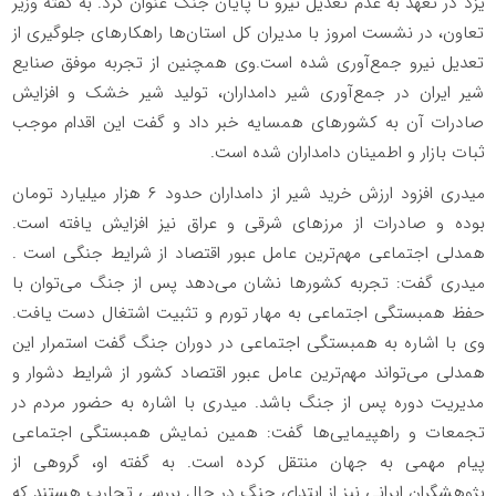
یزد در تعهد به عدم تعدیل نیرو تا پایان جنگ عنوان کرد. به گفته وزیر
تعاون، در نشست امروز با مدیران کل استان‌ها راهکارهای جلوگیری از
تعدیل نیرو جمع‌آوری شده است.وی همچنین از تجربه موفق صنایع
شیر ایران در جمع‌آوری شیر دامداران، تولید شیر خشک و افزایش
صادرات آن به کشورهای همسایه خبر داد و گفت این اقدام موجب
ثبات بازار و اطمینان دامداران شده است.
میدری افزود ارزش خرید شیر از دامداران حدود ۶ هزار میلیارد تومان
بوده و صادرات از مرزهای شرقی و عراق نیز افزایش یافته است.
همدلی اجتماعی مهم‌ترین عامل عبور اقتصاد از شرایط جنگی است .
میدری گفت: تجربه کشورها نشان می‌دهد پس از جنگ می‌توان با
حفظ همبستگی اجتماعی به مهار تورم و تثبیت اشتغال دست یافت.
وی با اشاره به همبستگی اجتماعی در دوران جنگ گفت استمرار این
همدلی می‌تواند مهم‌ترین عامل عبور اقتصاد کشور از شرایط دشوار و
مدیریت دوره پس از جنگ باشد. میدری با اشاره به حضور مردم در
تجمعات و راهپیمایی‌ها گفت: همین نمایش همبستگی اجتماعی
پیام مهمی به جهان منتقل کرده است. به گفته او، گروهی از
پژوهشگران ایرانی نیز از ابتدای جنگ در حال بررسی تجارب هستند که