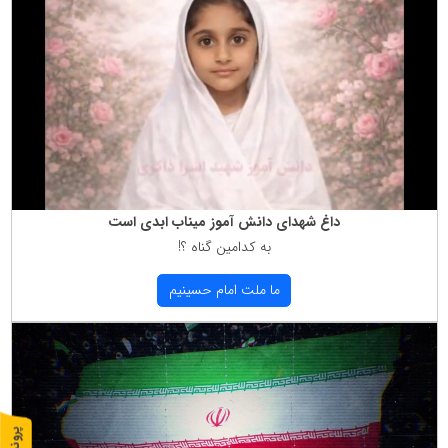
داغ شهدای دانش آموز میناب ابدی است
به كدامین گناه ؟!
ما ملت امام حسینیم
پ
1