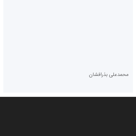
سازمان بورس و اوراق بهادار
مرجع اخبار موثق در بازارسرمایه
پایگاه خبری گفتمان یزد
محمدعلی بذرافشان
سازمان صنعت،معدن و تجارت