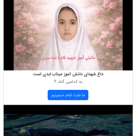
داغ شهدای دانش آموز میناب ابدی است
به كدامین گناه ؟!
ما ملت امام حسینیم