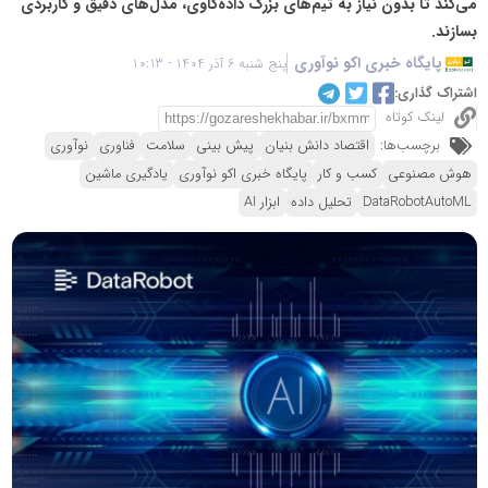
می‌کند تا بدون نیاز به تیم‌های بزرگ داده‌کاوی، مدل‌های دقیق و کاربردی
بسازند.
پایگاه خبری اکو نوآوری
پنج شنبه 6 آذر 1404 - 10:13
اشتراک گذاری:
لینک کوتاه
برچسب‌ها:
اقتصاد دانش بنیان
پیش بینی
سلامت
فناوری
نوآوری
هوش مصنوعی
کسب و کار
پایگاه خبری اکو نوآوری
یادگیری ماشین
DataRobotAutoML
تحلیل داده
ابزار AI