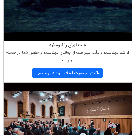
ملت ایران را نترسانید
از شما میترسند؛ از ملّت میترسند؛ از ایمانتان میترسند؛ از حضور شما در صحنه
میترسند
واكنش جمعیت اعتلای نهادهای مردمی