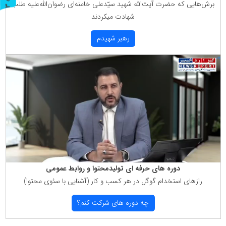
برش‌هایی كه حضرت آیت‌الله شهید سیّدعلی خامنه‌ای رضوان‌الله‌علیه طلب
ر
و
ن
د
ه
شهادت میكردند
رهبر شهیدم
دوره های حرفه ای تولیدمحتوا و روابط عمومی
رازهای استخدام گوگل در هر كسب و كار (آشنایی با سئوی محتوا)
چه دوره های شركت كنم؟