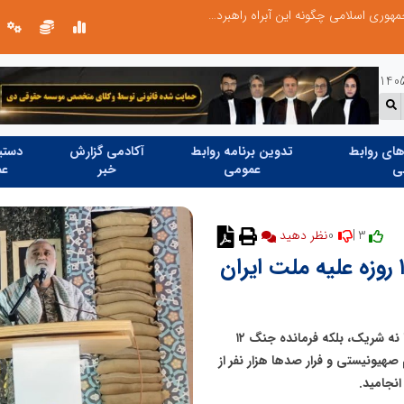
تنگه هرمز دیگر به وضعیت سابق برنمی گردد؛ جمهوری اسلامی چگونه این آبراه راهبردی را به دال مرکزی نظم امنیتی جدید غرب آسیا تبدیل می کند؟
ای روابط
تدوین برنامه روابط
آکادمی گزارش
دستیا
ی
عمومی
خبر
عم
0
3 |
نظر دهید
سردار نقدی: آمریکا فرمانده جنگ ۱۲ روزه علیه ملت ایران
مُهر_ سردار نقدی در یادواره شهدای نورآباد اعلام کرد: آمریکا نه شریک، بلکه فرمانده جنگ ۱۲
صهیونیستی و فرار صدها هزار نفر از
نجامید.