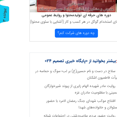
پ
3
دوره های حرفه ای تولیدمحتوا و روابط عمومی
ای استخدام گوگل در هر كسب و كار (آشنایی با سئوی محتوا)
ر
و
ن
د
ه
چه دوره های شركت كنم؟
بیشتر بخوانید از «پایگاه خبری تصمیم 24»
سلاح در دست و نام حسین(ع) بر لب؛ سوگ و حماسه در
أت فاطمیون اشکنان
روایت مادر شهیده الهام زایری از پیوند شیرخوارگان
ینی با مظلومیت مادران غزه
افتتاح موکب شهدای جنگ رمضان لامرد با حضور
ئولان و خانواده‌های شهدا
روایت حضور مردم علامرودشتی در اجتماعات شبانه