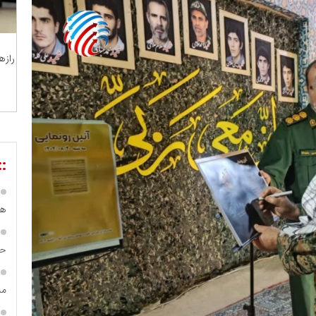
رازه
::
هی
حس
مس