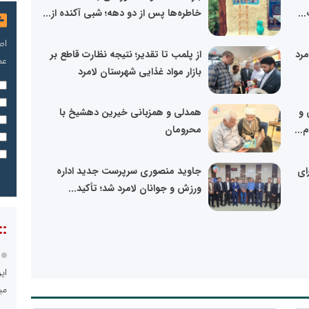
..
خاطره‌ها پس از دو دهه؛ شبی آکنده از...
اص
مرد
از پلمب تا تقدیر؛ نتیجه نظارت قاطع بر
عم
بازار مواد غذایی شهرستان لامرد
 و
همدلی و همزبانی خیرین دهشیخ با
...
محرومان
ای
جاوید منصوری سرپرست جدید اداره
ورزش و جوانان لامرد شد؛ تأکید...
::
ای
می