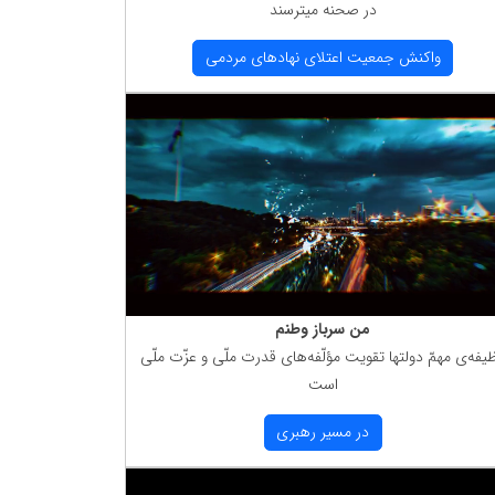
در صحنه میترسند
واكنش جمعیت اعتلای نهادهای مردمی
من سرباز وطنم
یفه‌ی مهمّ دولتها تقویت مؤلّفه‌های قدرت ملّی و عزّت ملّی
است
در مسیر رهبری