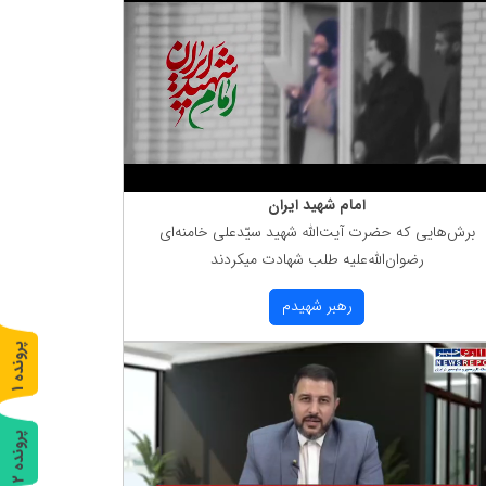
امام شهید ایران
برش‌هایی كه حضرت آیت‌الله شهید سیّدعلی خامنه‌ای
رضوان‌الله‌علیه طلب شهادت میكردند
رهبر شهیدم
پ
1
ر
و
ن
د
ه
پ
2
ر
و
ن
د
ه