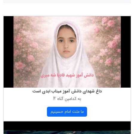
داغ شهدای دانش آموز میناب ابدی است
به كدامین گناه ؟!
ما ملت امام حسینیم