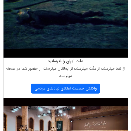
ملت ایران را نترسانید
از شما میترسند؛ از ملّت میترسند؛ از ایمانتان میترسند؛ از حضور شما در صحنه
میترسند
واكنش جمعیت اعتلای نهادهای مردمی