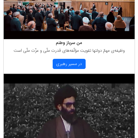
من سرباز وطنم
وظیفه‌ی مهمّ دولتها تقویت مؤلّفه‌های قدرت ملّی و عزّت ملّی است
در مسیر رهبری