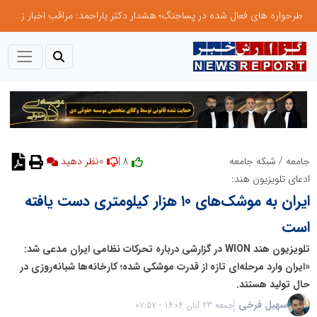
طرحواره های فعال شده در پساجنگ؛ هشدار دکتر یاراحمد: مراقب اخبار زرد و واکنش های هیجانی باشید
0
8 |
جامعه
/
شبکه جامعه
نظر دهید
ادعای تلویزیون هند:
ایران به موشک‌های ۱۰ هزار کیلومتری دست یافته
است
تلویزیون هند WION در گزارشی درباره تحرکات نظامی ایران مدعی شد:
«ایران وارد مرحله‌ای تازه از قدرت موشکی شده؛ کارخانه‌ها شبانه‌روزی در
حال تولید هستند.
سهیل فرخی
جمعه 23 آبان 1404 - 07:57