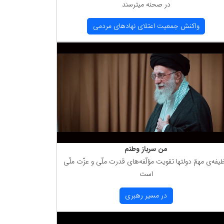
در صحنه میترسند
واكنش جمعیت اعتلای نهادهای مردمی
من سرباز وطنم
یفه‌ی مهمّ دولتها تقویت مؤلّفه‌های قدرت ملّی و عزّت ملّی
است
در مسیر رهبری