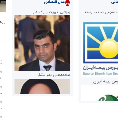
انی
مدل اقتصادی
ابط عمومی صاحب رسانه
پروفایل خبریت را راه بنداز
رازه
::
محمدعلی بذرافشان
هی
رس بیمه ایران
حس
مس