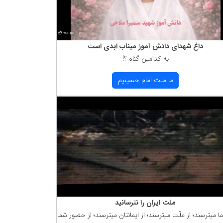
داغ شهدای دانش آموز میناب ابدی است
به كدامین گناه ؟!
ما ملت امام حسینیم
ملت ایران را نترسانید
ما میترسند؛ از ملّت میترسند؛ از ایمانتان میترسند؛ از حضور شما