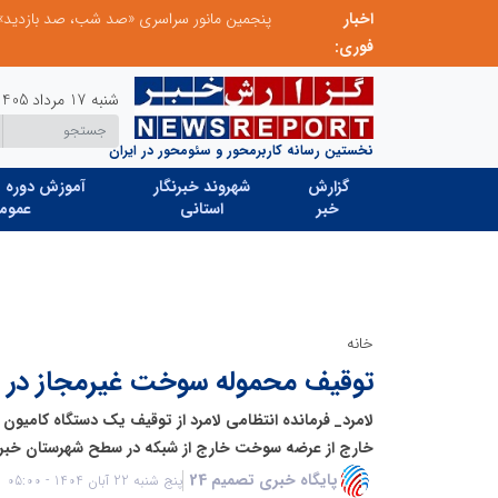
اخبار
عامل افزایش قبوض برخی مشترکان، عبور از الگوی مصرف در تابستان است/ افزایش تعرفه نداشتیم
پنجمین مانور سراسری «صد شب، صد بازدید» به 
فوری:
شنبه 17 مرداد 1405
نخستین رسانه کاربرمحور و سئومحور در ایران
گزارش
شهروند خبرنگار
آموزش دوره ه
خبر
استانی
عموم
خانه
توقیف محموله سوخت غیرمجاز در ل
خارج از عرضه سوخت خارج از شبکه در سطح شهرستان خبر د
پایگاه خبری تصمیم 24
پنج شنبه 22 آبان 1404 - 05:00