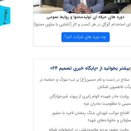
پ
3
دوره های حرفه ای تولیدمحتوا و روابط عمومی
ای استخدام گوگل در هر كسب و كار (آشنایی با سئوی محتوا)
ر
و
ن
د
ه
چه دوره های شركت كنم؟
بیشتر بخوانید از «پایگاه خبری تصمیم 24»
سلاح در دست و نام حسین(ع) بر لب؛ سوگ و حماسه در
أت فاطمیون اشکنان
روایت مادر شهیده الهام زایری از پیوند شیرخوارگان
ینی با مظلومیت مادران غزه
افتتاح موکب شهدای جنگ رمضان لامرد با حضور
ئولان و خانواده‌های شهدا
روایت حضور مردم علامرودشتی در اجتماعات شبانه