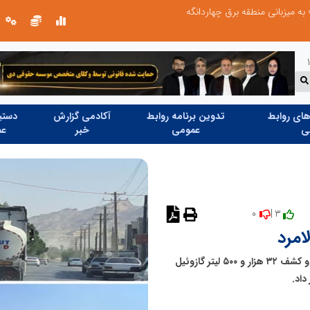
میزبانی منطقه برق چهاردانگه
شانزدهمین مانور سراسری طرح مهتاب در 
ای روابط
تدوین برنامه روابط
آکادمی گزارش
دستیا
ی
عمومی
خبر
عم
0
3 |
نظر دهید
امرد
لامرد_ فرمانده انتظامی لامرد از توقیف یک دستگاه کامیون و کشف ۳۲ هزار و ۵۰۰ لیتر گازوئیل
اد.