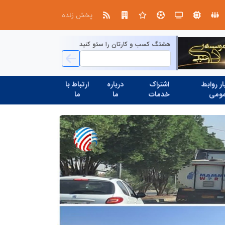
استان تهران به میزبانی منطقه برق لواسان
جمع‌آوری 183 برق غیرمجاز در شانزدهمین مانور سراسری طرح مهتاب در استان تهران
پخش زنده
هشتگ کسب و کارتان را سئو کنید
ر روابط
اشتراک
درباره
ارتباط با
ومی
خدمات
ما
ما