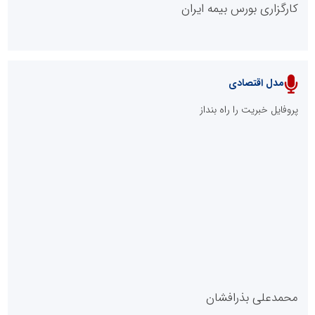
کارگزاری بورس بیمه ایران
مدل اقتصادی
پایگاه خبری نهضت ملی مسکن
پروفایل خبریت را راه بنداز
سازمان بورس و اوراق بهادار
مرجع اخبار موثق در بازارسرمایه
پایگاه خبری گفتمان یزد
محمدعلی بذرافشان