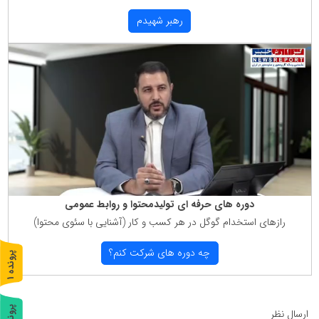
رهبر شهیدم
دوره های حرفه ای تولیدمحتوا و روابط عمومی
رازهای استخدام گوگل در هر كسب و كار (آشنایی با سئوی محتوا)
چه دوره های شركت كنم؟
پ
1
ر
و
ن
د
ه
پ
2
ارسال نظر