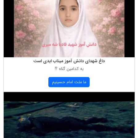
داغ شهدای دانش آموز میناب ابدی است
به كدامین گناه ؟!
ما ملت امام حسینیم