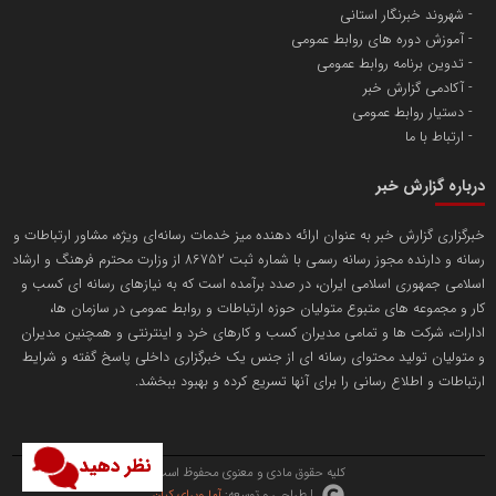
شهروند خبرنگار استانی
آموزش دوره های روابط عمومی
پایگاه اطلاع رسانی اعتلای نهادهای مردمی
تدوین برنامه روابط عمومی
مسعودصادقی
آکادمی گزارش خبر
دستیار روابط عمومی
ارتباط با ما
درباره گزارش خبر
خبرگزاری گزارش خبر به عنوان ارائه دهنده میز خدمات رسانه‌ای ویژه، مشاور ارتباطات و
رسانه و دارنده مجوز رسانه رسمی با شماره ثبت 86752 از وزارت محترم فرهنگ و ارشاد
تریبون
اسلامی جمهوری اسلامی ایران، در صدد برآمده است که به نیازهای رسانه ای کسب و
انتشار گسترده محتوا در رسانه گزارش خبر
کار و مجموعه های متبوع متولیان حوزه ارتباطات و روابط عمومی در سازمان ها،
ادارات، شرکت ها و تمامی مدیران کسب و کارهای خرد و اینترنتی و همچنین مدیران
پایگاه اطلاع رسانی دریا و نفت
و متولیان تولید محتوای رسانه ای از جنس یک خبرگزاری داخلی پاسخ گفته و شرایط
محمدعلی کرمعلی
ارتباطات و اطلاع رسانی را برای آنها تسریع کرده و بهبود ببخشد.
نظر دهید
کلیه حقوق مادی و معنوی محفوظ است.
| طراحی و توسعه:
آما ویرای کیان