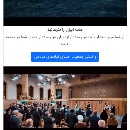
ملت ایران را نترسانید
از شما میترسند؛ از ملّت میترسند؛ از ایمانتان میترسند؛ از حضور شما در صحنه
میترسند
واكنش جمعیت اعتلای نهادهای مردمی