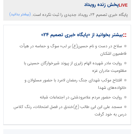
پخش زنده رویداد
پایگاه خبری تصمیم 24، رویداد جدیدی را ثبت نکرده است.
(بیشتر بدانید)
::
بیشتر بخوانید از «پایگاه خبری تصمیم 24»
سلاح در دست و نام حسین(ع) بر لب؛ سوگ و حماسه در هیأت
فاطمیون اشکنان
روایت مادر شهیده الهام زایری از پیوند شیرخوارگان حسینی با
مظلومیت مادران غزه
افتتاح موکب شهدای جنگ رمضان لامرد با حضور مسئولان و
خانواده‌های شهدا
روایت حضور مردم علامرودشتی در اجتماعات شبانه
مسجد علی ابن ابی طالب (ع)خندق در فصل امتحانات، رنگ کلاس
درس به خود گرفت