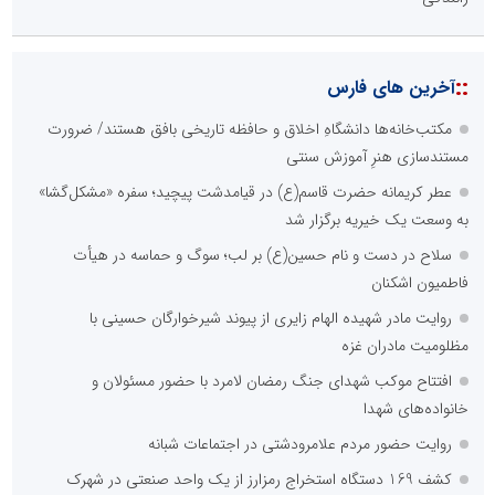
::
آخرین های فارس
مکتب‌خانه‌ها دانشگاهِ اخلاق و حافظه تاریخی بافق هستند/ ضرورت
مستندسازی هنرِ آموزش سنتی
عطر کریمانه حضرت قاسم(ع) در قیامدشت پیچید؛ سفره «مشکل‌گشا»
به وسعت یک خیریه برگزار شد
سلاح در دست و نام حسین(ع) بر لب؛ سوگ و حماسه در هیأت
فاطمیون اشکنان
روایت مادر شهیده الهام زایری از پیوند شیرخوارگان حسینی با
مظلومیت مادران غزه
افتتاح موکب شهدای جنگ رمضان لامرد با حضور مسئولان و
خانواده‌های شهدا
روایت حضور مردم علامرودشتی در اجتماعات شبانه
کشف 169 دستگاه استخراج رمزارز از یک واحد صنعتی در شهرک