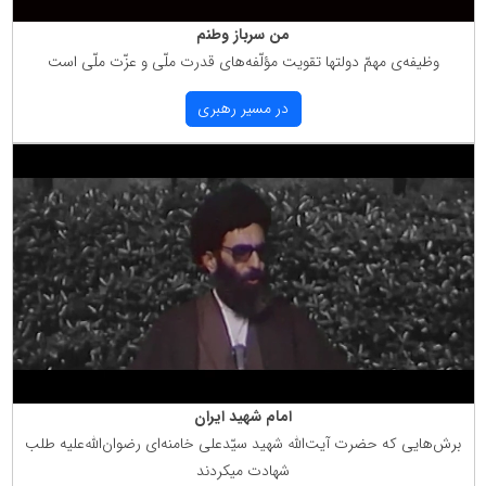
من سرباز وطنم
وظیفه‌ی مهمّ دولتها تقویت مؤلّفه‌های قدرت ملّی و عزّت ملّی است
در مسیر رهبری
امام شهید ایران
برش‌هایی كه حضرت آیت‌الله شهید سیّدعلی خامنه‌ای رضوان‌الله‌علیه طلب
شهادت میكردند