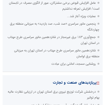
عامل افزایش قبوض برخی مشترکان، عبور از الگوی مصرف در تابستان
است/ افزایش تعرفه نداشتیم
عملیات ویژه آغاز شد...
پنجمین مانور سراسری «صد شب، صد بازدید» به میزبانی منطقه برق
چهاردانگه
جمع‌آوری 183 برق غیرمجاز در شانزدهمین مانور سراسری طرح مهتاب
در استان تهران
شانزدهمین مانور سراسری طرح مهتاب در استان تهران به میزبانی
منطقه برق لواسان
روشنایی مسجد، امانتی برای عبادت
::
پربازدیدهای صنعت و تجارت
درخشش شرکت توزیع نیروی برق استان تهران در ارزیابی نظارت عالیه
بهام توانیر
بخش اول گفت‌وگوی رئیس‌جمهور پزشکیان با مردم