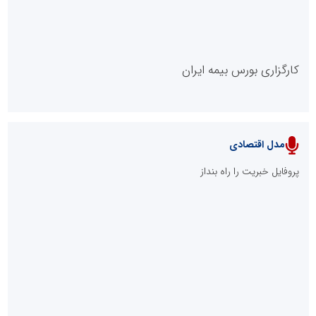
کارگزاری بورس بیمه ایران
مدل اقتصادی
پایگاه خبری نهضت ملی مسکن
پروفایل خبریت را راه بنداز
سازمان بورس و اوراق بهادار
مرجع اخبار موثق در بازارسرمایه