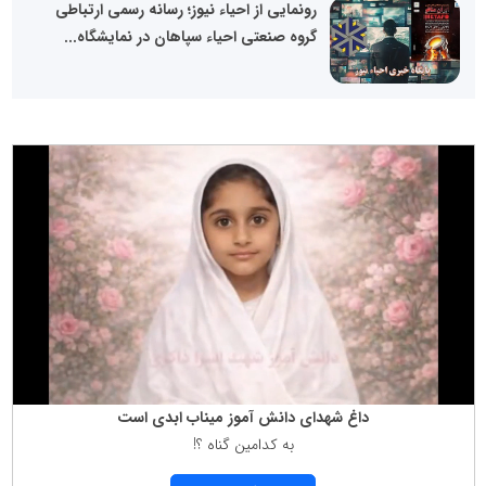
رونمایی از احیاء نیوز؛ رسانه رسمی ارتباطی
گروه صنعتی احیاء سپاهان در نمایشگاه...
داغ شهدای دانش آموز میناب ابدی است
به كدامین گناه ؟!