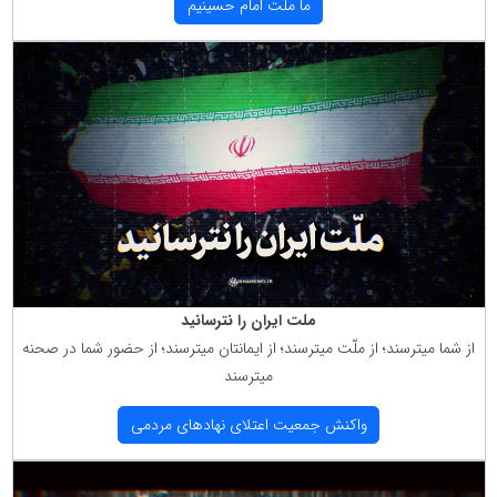
ما ملت امام حسینیم
ملت ایران را نترسانید
از شما میترسند؛ از ملّت میترسند؛ از ایمانتان میترسند؛ از حضور شما در صحنه
میترسند
واكنش جمعیت اعتلای نهادهای مردمی