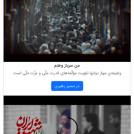
من سرباز وطنم
وظیفه‌ی مهمّ دولتها تقویت مؤلّفه‌های قدرت ملّی و عزّت ملّی است
در مسیر رهبری