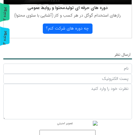
دوره های حرفه ای تولیدمحتوا و روابط عمومی
پ
2
رازهای استخدام گوگل در هر كسب و كار (آشنایی با سئوی محتوا)
ر
و
ن
د
ه
چه دوره های شركت كنم؟
پ
3
ر
و
ن
د
ه
ارسال نظر