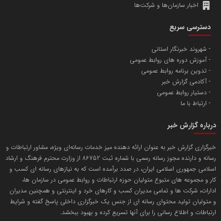
اخبار سازمان‌ها و شرکت‌ها
آهن و فولاد غدیر ایرانیان
دسترسی سریع
تامین آهن اسفنجی تولیدکنندگان فولاد در کشور
شهروند خبرنگار استانی
آموزش دوره های روابط عمومی
پایگاه اطلاع رسانی اعتلای نهادهای مردمی
تدوین برنامه روابط عمومی
مسعودصادقی
آکادمی گزارش خبر
دستیار روابط عمومی
ارتباط با ما
درباره گزارش خبر
خبرگزاری گزارش خبر به عنوان ارائه دهنده میز خدمات رسانه‌ای ویژه، مشاور ارتباطات و
رسانه و دارنده مجوز رسانه رسمی با شماره ثبت 86752 از وزارت محترم فرهنگ و ارشاد
تریبون
اسلامی جمهوری اسلامی ایران، در صدد برآمده است که به نیازهای رسانه ای کسب و
انتشار گسترده محتوا در رسانه گزارش خبر
کار و مجموعه های متبوع متولیان حوزه ارتباطات و روابط عمومی در سازمان ها،
ادارات، شرکت ها و تمامی مدیران کسب و کارهای خرد و اینترنتی و همچنین مدیران
پایگاه اطلاع رسانی دریا و نفت
و متولیان تولید محتوای رسانه ای از جنس یک خبرگزاری داخلی پاسخ گفته و شرایط
محمدعلی کرمعلی
ارتباطات و اطلاع رسانی را برای آنها تسریع کرده و بهبود ببخشد.