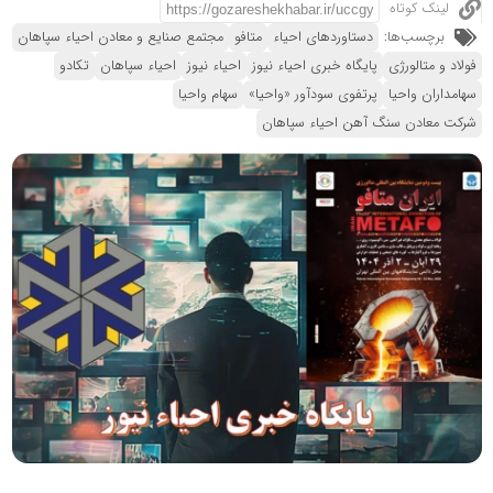
لینک کوتاه
برچسب‌ها:
دستاوردهای احیاء
متافو
مجتمع صنایع و معادن احیاء سپاهان
فولاد و متالورژی
پایگاه خبری احیاء نیوز
احیاء نیوز
احیاء سپاهان
تکادو
سهامداران واحیا
پرتفوی سودآور «واحیا»
سهام واحیا
شرکت معادن سنگ آهن احیاء سپاهان