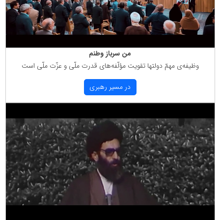
من سرباز وطنم
وظیفه‌ی مهمّ دولتها تقویت مؤلّفه‌های قدرت ملّی و عزّت ملّی است
در مسیر رهبری