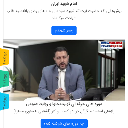
امام شهید ایران
برش‌هایی كه حضرت آیت‌الله شهید سیّدعلی خامنه‌ای رضوان‌الله‌علیه طلب
شهادت میكردند
رهبر شهیدم
پ
1
ر
و
ن
د
ه
پ
2
ر
و
ن
د
ه
پ
3
دوره های حرفه ای تولیدمحتوا و روابط عمومی
ر
و
ن
د
ه
رازهای استخدام گوگل در هر كسب و كار (آشنایی با سئوی محتوا)
چه دوره های شركت كنم؟