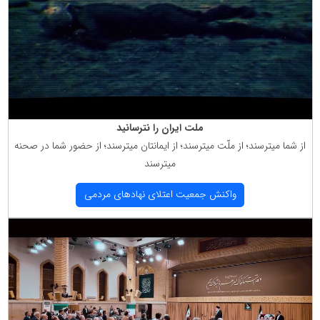
ملت ایران را نترسانید
از شما میترسند؛ از ملّت میترسند؛ از ایمانتان میترسند؛ از حضور شما در صحنه
میترسند
واكنش جمعیت اعتلای نهادهای مردمی