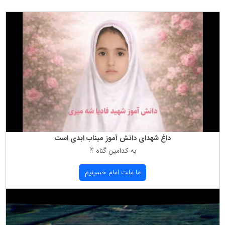
داغ شهدای دانش آموز میناب ابدی است
به كدامین گناه ؟!
ما ملت امام حسینیم