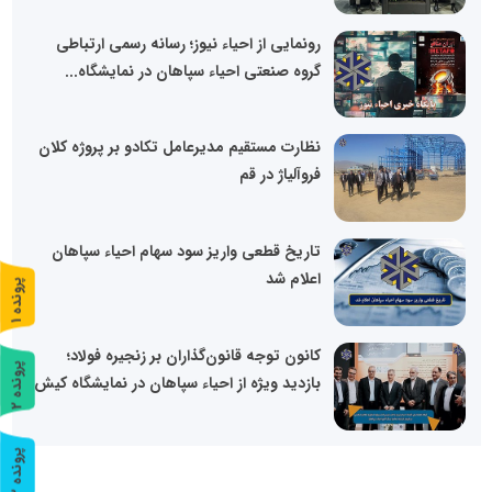
رونمایی از احیاء نیوز؛ رسانه رسمی ارتباطی
گروه صنعتی احیاء سپاهان در نمایشگاه...
نظارت مستقیم مدیرعامل تکادو بر پروژه کلان
فروآلیاژ در قم
تاریخ قطعی واریز سود سهام احیاء سپاهان
اعلام شد
پ
1
ر
و
ن
د
ه
کانون توجه قانون‌گذاران بر زنجیره فولاد؛
پ
2
بازدید ویژه از احیاء سپاهان در نمایشگاه کیش
ر
و
ن
د
ه
پ
3