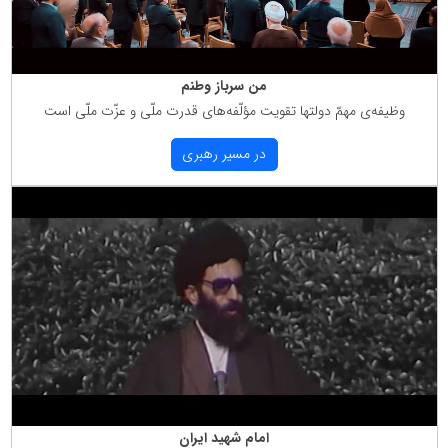
من سرباز وطنم
وظیفه‌ی مهمّ دولتها تقویت مؤلّفه‌های قدرت ملّی و عزّت ملّی است
در مسیر رهبری
امام شهید ایران