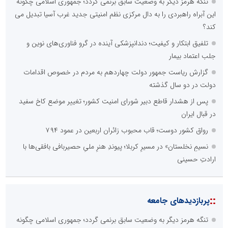
تنگه هرمز دیگر به وضعیت سابق برنمی گردد؛ جمهوری اسلامی چگونه
این آبراه راهبردی را به دال مرکزی نظم امنیتی جدید غرب آسیا تبدیل می
کند؟
تلفیق ابتکار و کیفیت؛ دندانپزشکی آینده در گرو فناوری‌های نوین و
جلب اعتماد بیمار
گزارش ریاست جمهور دولت چهاردهم به مردم در خصوص اقدامات
دولت در دو سال گذشته
پس از هشدار قاطع دبیر شورای امنیت کشور؛ تغییر موضع کاخ سفید
در قبال ایران
رواق کشور دوست؛ قاب محبوب زائران اربعین در عمود ۷۹۴
نسیمِ نخلستان» در مسیرِ کربلا؛ پیوندِ هنرِ ملیِ حصیربافی بافقی‌ها با
ارادتِ حسینی
::
پربازدیدهای جامعه
تنگه هرمز دیگر به وضعیت سابق برنمی گردد؛ جمهوری اسلامی چگونه