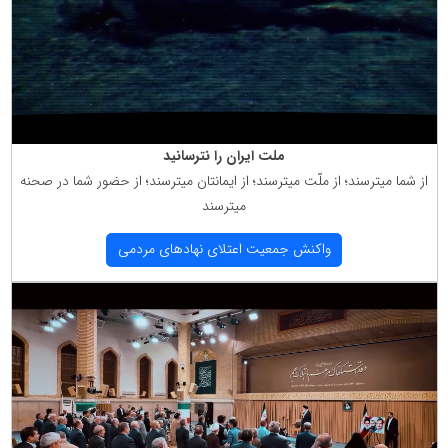
ملت ایران را نترسانید
از شما میترسند؛ از ملّت میترسند؛ از ایمانتان میترسند؛ از حضور شما در صحنه
میترسند
واكنش جمعیت اعتلای نهادهای مردمی