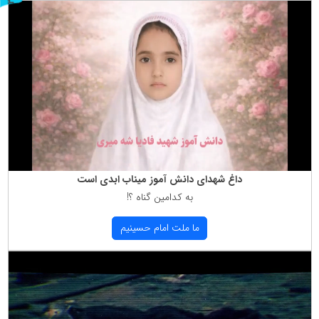
ر
و
ن
د
ه
داغ شهدای دانش آموز میناب ابدی است
به كدامین گناه ؟!
ما ملت امام حسینیم