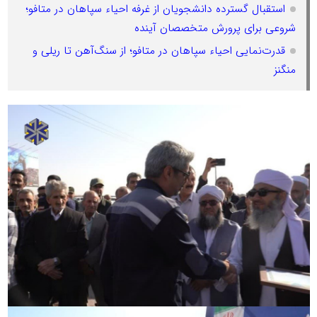
استقبال گسترده دانشجویان از غرفه احیاء سپاهان در متافو؛
شروعی برای پرورش متخصصان آینده
قدرت‌نمایی احیاء سپاهان در متافو؛ از سنگ‌آهن تا ریلی و
منگنز