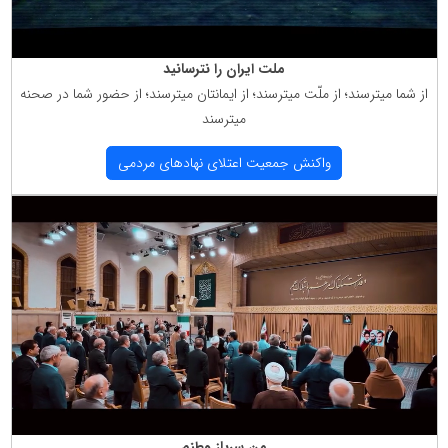
ملت ایران را نترسانید
از شما میترسند؛ از ملّت میترسند؛ از ایمانتان میترسند؛ از حضور شما در صحنه
میترسند
واكنش جمعیت اعتلای نهادهای مردمی
من سرباز وطنم