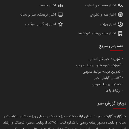
اخبار صنعت و تجارت
اخبار جامعه
اخبار علم و فناوری
اخبار فرهنگ، هنر و رسانه
اخبار ورزش
اخبار زندگی و سرگرمی
اخبار سازمان‌ها و شرکت‌ها
آهن و فولاد غدیر ایرانیان
دسترسی سریع
تامین آهن اسفنجی تولیدکنندگان فولاد در کشور
شهروند خبرنگار استانی
آموزش دوره های روابط عمومی
پایگاه اطلاع رسانی اعتلای نهادهای مردمی
تدوین برنامه روابط عمومی
مسعودصادقی
آکادمی گزارش خبر
دستیار روابط عمومی
ارتباط با ما
درباره گزارش خبر
خبرگزاری گزارش خبر به عنوان ارائه دهنده میز خدمات رسانه‌ای ویژه، مشاور ارتباطات و
رسانه و دارنده مجوز رسانه رسمی با شماره ثبت 86752 از وزارت محترم فرهنگ و ارشاد
تریبون