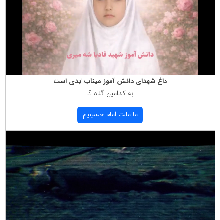
داغ شهدای دانش آموز میناب ابدی است
به كدامین گناه ؟!
ما ملت امام حسینیم