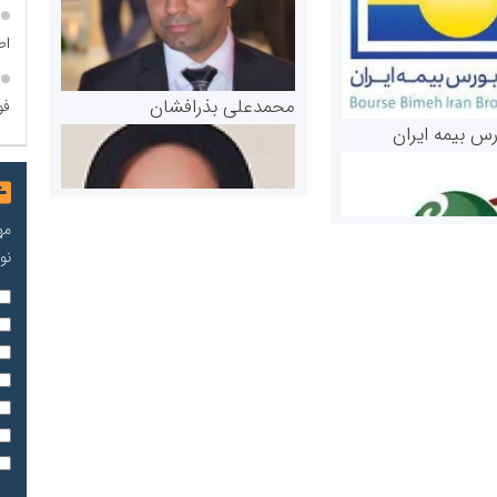
اص
محمدعلی بذرافشان
فو
رس بیمه ایران
مه
نو
مریم حاج نوروز نظری
 و اوراق بهادار
ثق در بازارسرمایه