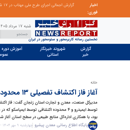
اخبار
بازدید وزیر نیرو از روند برق‌رسانی به واحدهای صنعتی بازسازی‌شده در شهرک صنعتی شمس‌آباد
گزارش اجمالی اجرای طرح ملی مهتاب در ۱۷ شهرستان استان تهران
فوری:
شنبه 17 مرداد 1405
نخستین رسانه کاربرمحور و سئومحور در ایران
گزارش
شهروند خبرنگار
آموزش دوره ه
خبر
استانی
عموم
خانه
آغاز فاز اکتشاف تفصیلی ۱۳ محدوده معدنی در زنجان
بود، با همکاری اداره‌کل منابع طبیعی در سطح استان آغاز شد
پایگاه اطلاع رسانی معدن پیشرو
چهارشنبه 9 مهر 1404 - 16:40