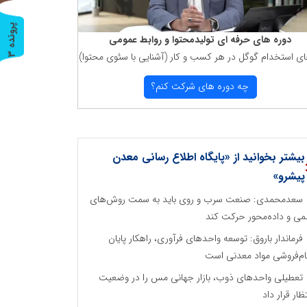
پ
3
دوره های حرفه ای تولیدمحتوا و روابط عمومی
ای استخدام گوگل در هر كسب و كار (آشنایی با سئوی محتوا)
ر
و
ن
د
ه
چه دوره های شركت كنم؟
بیشتر بخوانید از «پایگاه اطلاع رسانی معدن
پیشرو»
سعدمحمدی: صنعت سرب و روی باید به سمت روش‌های
می و داده‌محور حرکت کند
فرماندار باروق: توسعه واحدهای فرآوری، راهکار پایان
م‌فروشی مواد معدنی است
تعطیلی واحدهای ذوب، بازار جهانی مس را در وضعیت
تظار قرار داد