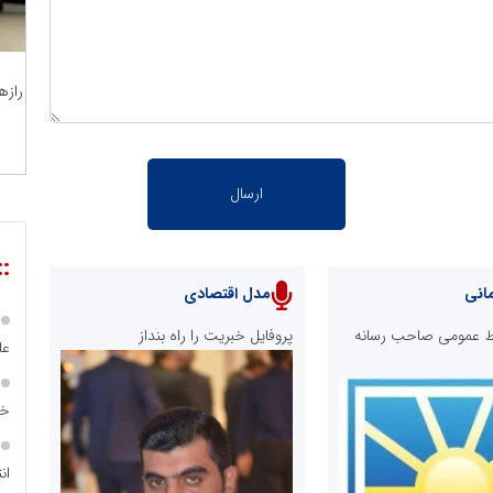
رازه
::
انی
مدل اقتصادی
ابط عمومی صاحب رسانه
پروفایل خبریت را راه بنداز
عل
خا
ان