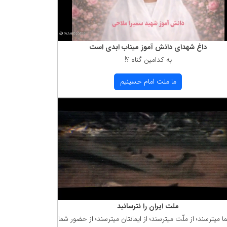
داغ شهدای دانش آموز میناب ابدی است
به كدامین گناه ؟!
ما ملت امام حسینیم
ملت ایران را نترسانید
ما میترسند؛ از ملّت میترسند؛ از ایمانتان میترسند؛ از حضور شما