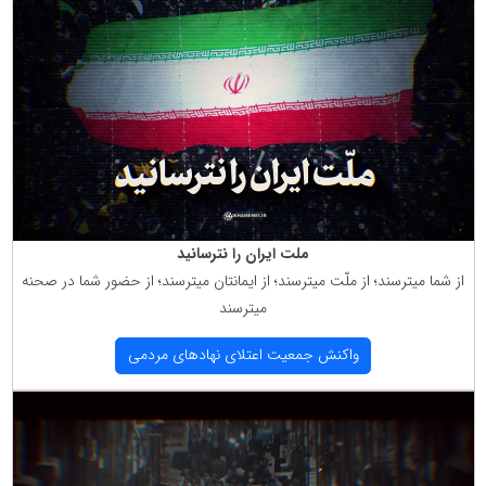
ملت ایران را نترسانید
از شما میترسند؛ از ملّت میترسند؛ از ایمانتان میترسند؛ از حضور شما در صحنه
میترسند
واكنش جمعیت اعتلای نهادهای مردمی