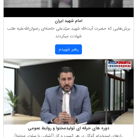
امام شهید ایران
برش‌هایی كه حضرت آیت‌الله شهید سیّدعلی خامنه‌ای رضوان‌الله‌علیه طلب
شهادت میكردند
رهبر شهیدم
دوره های حرفه ای تولیدمحتوا و روابط عمومی
رازهای استخدام گوگل در هر كسب و كار (آشنایی با سئوی محتوا)