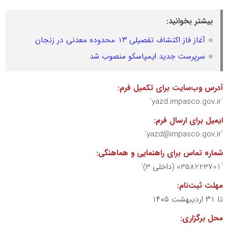
بیشتر بخوانید:
آغاز فاز اکتشاف تفصیلی ۱۳ محدوده معدنی در زنجان
سرپرست جدید ایمپاسکو منصوب شد
آدرس وب‌سایت برای تکمیل فرم:
`yazd.impasco.gov.ir`
ایمیل برای ارسال فرم:
`yazd@impasco.gov.ir`
شماره تماس برای راهنمایی و هماهنگی:
`0358223701 (داخلی 3)`
مهلت ثبت‌نام:
تا ۳۱ اردیبهشت ۱۴۰۵
محل برگزاری: