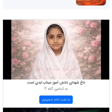
داغ شهدای دانش آموز میناب ابدی است
به كدامین گناه ؟!
ما ملت امام حسینیم