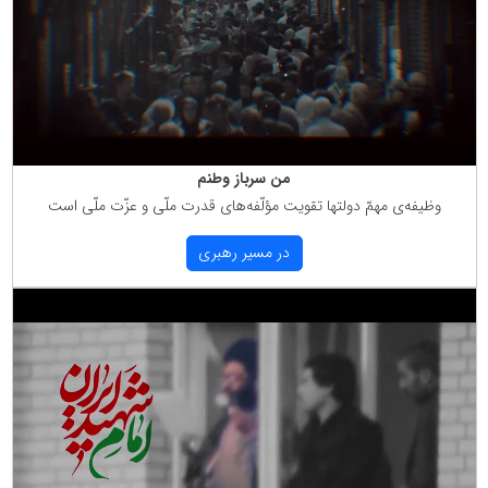
من سرباز وطنم
وظیفه‌ی مهمّ دولتها تقویت مؤلّفه‌های قدرت ملّی و عزّت ملّی است
در مسیر رهبری