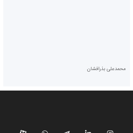
سازمان بورس و اوراق بهادار
مرجع اخبار موثق در بازارسرمایه
پایگاه خبری گفتمان یزد
محمدعلی بذرافشان
سازمان صنعت،معدن و تجارت