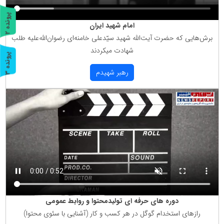
پ
2
امام شهید ایران
ر
و
ن
د
ه
برش‌هایی كه حضرت آیت‌الله شهید سیّدعلی خامنه‌ای رضوان‌الله‌علیه طلب
شهادت میكردند
پ
3
رهبر شهیدم
ر
و
ن
د
ه
دوره های حرفه ای تولیدمحتوا و روابط عمومی
رازهای استخدام گوگل در هر كسب و كار (آشنایی با سئوی محتوا)