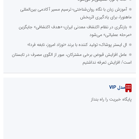
آموزش زبان با نگاه روان‌شناختی؛ ترسیم مسیر آکادمی بین‌المللی
ماهنورا، برای یادگیری اثربخش
بازنگری در نظام اکتشاف معدنی ایران؛ «هدف اکتشافی» جایگزین
«مرحله عملیاتی» می‌شود
ال ایستر پوشاک؛ تولید کننده با برند «نوزاد امروز، نابغه فردا»
عامل افزایش قبوض برخی مشترکان، عبور از الگوی مصرف در تابستان
است/ افزایش تعرفه نداشتیم
مدل VIP
پایگاه خبریت را راه بنداز