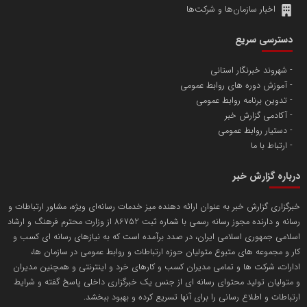
اخبار سازمان‌ها و شرکت‌ها
آهن و فولاد غدیر ایرانیان
دسترسی سریع
تامین آهن اسفنجی تولیدکنندگان فولاد در کشور
شهروند خبرنگار استانی
آموزش دوره های روابط عمومی
پایگاه اطلاع رسانی اعتلای نهادهای مردمی
تدوین برنامه روابط عمومی
مسعودصادقی
آکادمی گزارش خبر
دستیار روابط عمومی
ارتباط با ما
درباره گزارش خبر
خبرگزاری گزارش خبر به عنوان ارائه دهنده میز خدمات رسانه‌ای ویژه، مشاور ارتباطات و
رسانه و دارنده مجوز رسانه رسمی با شماره ثبت 86752 از وزارت محترم فرهنگ و ارشاد
تریبون
اسلامی جمهوری اسلامی ایران، در صدد برآمده است که به نیازهای رسانه ای کسب و
انتشار گسترده محتوا در رسانه گزارش خبر
کار و مجموعه های متبوع متولیان حوزه ارتباطات و روابط عمومی در سازمان ها،
ادارات، شرکت ها و تمامی مدیران کسب و کارهای خرد و اینترنتی و همچنین مدیران
پایگاه اطلاع رسانی دریا و نفت
و متولیان تولید محتوای رسانه ای از جنس یک خبرگزاری داخلی پاسخ گفته و شرایط
محمدعلی کرمعلی
ارتباطات و اطلاع رسانی را برای آنها تسریع کرده و بهبود ببخشد.