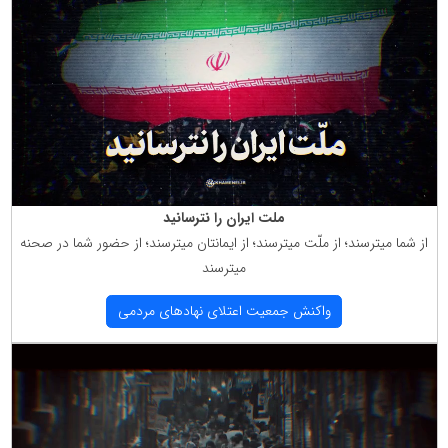
ملت ایران را نترسانید
از شما میترسند؛ از ملّت میترسند؛ از ایمانتان میترسند؛ از حضور شما در صحنه
میترسند
واكنش جمعیت اعتلای نهادهای مردمی