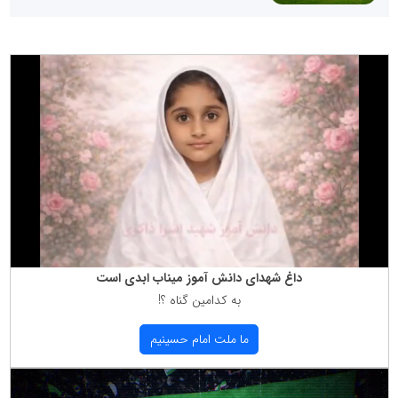
داغ شهدای دانش آموز میناب ابدی است
به كدامین گناه ؟!
ما ملت امام حسینیم