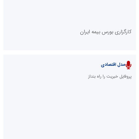
کارگزاری بورس بیمه ایران
مدل اقتصادی
پایگاه خبری نهضت ملی مسکن
پروفایل خبریت را راه بنداز
سازمان بورس و اوراق بهادار
مرجع اخبار موثق در بازارسرمایه