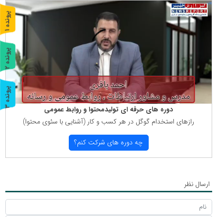
پ
1
ر
و
ن
د
ه
پ
2
ر
و
ن
د
ه
پ
3
دوره های حرفه ای تولیدمحتوا و روابط عمومی
ر
و
ن
د
ه
رازهای استخدام گوگل در هر كسب و كار (آشنایی با سئوی محتوا)
چه دوره های شركت كنم؟
ارسال نظر