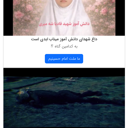
داغ شهدای دانش آموز میناب ابدی است
به كدامین گناه ؟!
ما ملت امام حسینیم