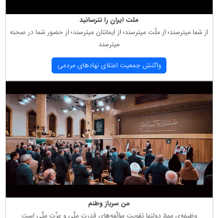
ملت ایران را نترسانید
از شما میترسند؛ از ملّت میترسند؛ از ایمانتان میترسند؛ از حضور شما در صحنه
میترسند
واكنش جمعیت اعتلای نهادهای مردمی
من سرباز وطنم
وظیفه‌ی مهمّ دولتها تقویت مؤلّفه‌های قدرت ملّی و عزّت ملّی است