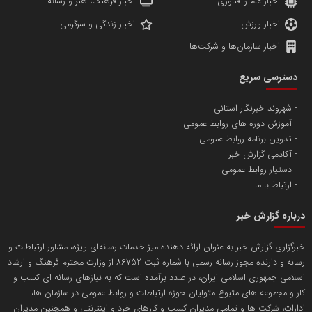
اخبار علم و فناوری
اخبار فرهنگ، هنر و رسانه
اخبار ورزش
اخبار زندگی و سرگرمی
اخبار سازمان‌ها و شرکت‌ها
آهن و فولاد غدیر ایرانیان
دسترسی سریع
تامین آهن اسفنجی تولیدکنندگان فولاد در کشور
شهروند خبرنگار استانی
آموزش دوره های روابط عمومی
پایگاه اطلاع رسانی اعتلای نهادهای مردمی
تدوین برنامه روابط عمومی
مسعودصادقی
آکادمی گزارش خبر
دستیار روابط عمومی
ارتباط با ما
درباره گزارش خبر
خبرگزاری گزارش خبر به عنوان ارائه دهنده میز خدمات رسانه‌ای ویژه، مشاور ارتباطات و
رسانه و دارنده مجوز رسانه رسمی با شماره ثبت 86752 از وزارت محترم فرهنگ و ارشاد
تریبون
اسلامی جمهوری اسلامی ایران، در صدد برآمده است که به نیازهای رسانه ای کسب و
انتشار گسترده محتوا در رسانه گزارش خبر
کار و مجموعه های متبوع متولیان حوزه ارتباطات و روابط عمومی در سازمان ها،
ادارات، شرکت ها و تمامی مدیران کسب و کارهای خرد و اینترنتی و همچنین مدیران