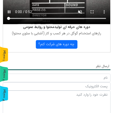
دوره های حرفه ای تولیدمحتوا و روابط عمومی
رازهای استخدام گوگل در هر كسب و كار (آشنایی با سئوی محتوا)
چه دوره های شركت كنم؟
پ
1
ر
و
ن
د
ه
ارسال نظر
پ
2
ر
و
ن
د
ه
پ
3
ر
و
ن
د
ه