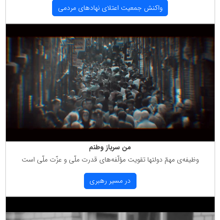
واكنش جمعیت اعتلای نهادهای مردمی
من سرباز وطنم
وظیفه‌ی مهمّ دولتها تقویت مؤلّفه‌های قدرت ملّی و عزّت ملّی است
در مسیر رهبری