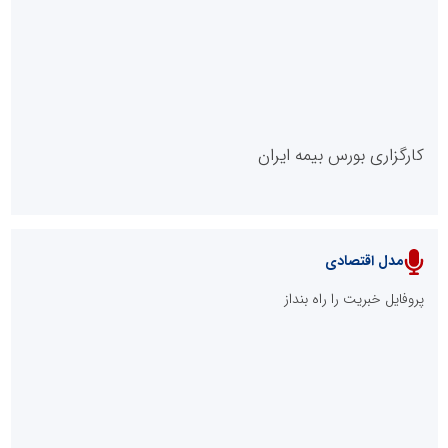
روابط عمومی خبرگزاری گزارش خبر
کارگزاری بورس بیمه ایران
مدل اقتصادی
پایگاه خبری نهضت ملی مسکن
پروفایل خبریت را راه بنداز
سازمان بورس و اوراق بهادار