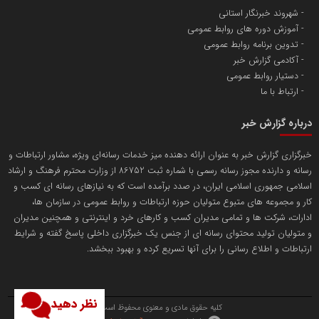
شهروند خبرنگار استانی
آموزش دوره های روابط عمومی
پایگاه اطلاع رسانی اعتلای نهادهای مردمی
تدوین برنامه روابط عمومی
مسعودصادقی
آکادمی گزارش خبر
دستیار روابط عمومی
ارتباط با ما
درباره گزارش خبر
خبرگزاری گزارش خبر به عنوان ارائه دهنده میز خدمات رسانه‌ای ویژه، مشاور ارتباطات و
رسانه و دارنده مجوز رسانه رسمی با شماره ثبت 86752 از وزارت محترم فرهنگ و ارشاد
تریبون
اسلامی جمهوری اسلامی ایران، در صدد برآمده است که به نیازهای رسانه ای کسب و
انتشار گسترده محتوا در رسانه گزارش خبر
کار و مجموعه های متبوع متولیان حوزه ارتباطات و روابط عمومی در سازمان ها،
ادارات، شرکت ها و تمامی مدیران کسب و کارهای خرد و اینترنتی و همچنین مدیران
پایگاه اطلاع رسانی دریا و نفت
و متولیان تولید محتوای رسانه ای از جنس یک خبرگزاری داخلی پاسخ گفته و شرایط
محمدعلی کرمعلی
ارتباطات و اطلاع رسانی را برای آنها تسریع کرده و بهبود ببخشد.
نظر دهید
کلیه حقوق مادی و معنوی محفوظ است.