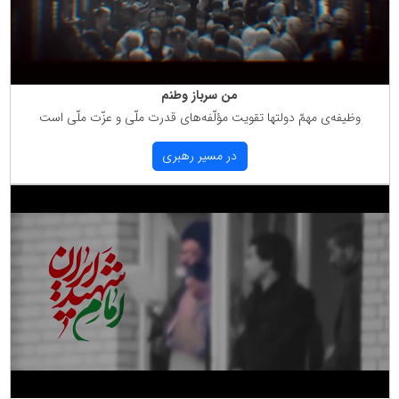
من سرباز وطنم
وظیفه‌ی مهمّ دولتها تقویت مؤلّفه‌های قدرت ملّی و عزّت ملّی است
در مسیر رهبری