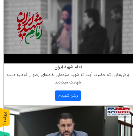
امام شهید ایران
برش‌هایی كه حضرت آیت‌الله شهید سیّدعلی خامنه‌ای رضوان‌الله‌علیه طلب
شهادت میكردند
رهبر شهیدم
پ
1
ر
و
ن
د
ه