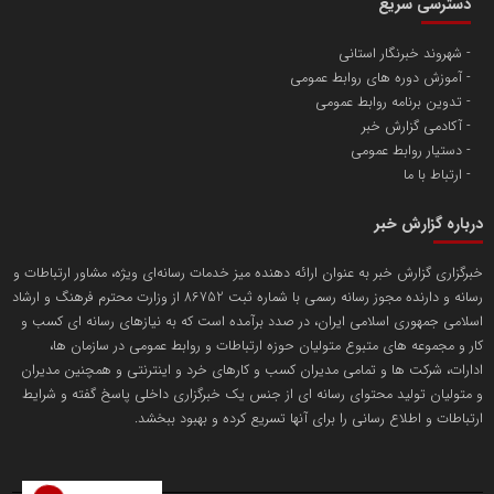
دسترسی سریع
تامین آهن اسفنجی تولیدکنندگان فولاد در کشور
شهروند خبرنگار استانی
آموزش دوره های روابط عمومی
پایگاه اطلاع رسانی اعتلای نهادهای مردمی
تدوین برنامه روابط عمومی
مسعودصادقی
آکادمی گزارش خبر
دستیار روابط عمومی
ارتباط با ما
درباره گزارش خبر
خبرگزاری گزارش خبر به عنوان ارائه دهنده میز خدمات رسانه‌ای ویژه، مشاور ارتباطات و
رسانه و دارنده مجوز رسانه رسمی با شماره ثبت 86752 از وزارت محترم فرهنگ و ارشاد
تریبون
اسلامی جمهوری اسلامی ایران، در صدد برآمده است که به نیازهای رسانه ای کسب و
انتشار گسترده محتوا در رسانه گزارش خبر
کار و مجموعه های متبوع متولیان حوزه ارتباطات و روابط عمومی در سازمان ها،
ادارات، شرکت ها و تمامی مدیران کسب و کارهای خرد و اینترنتی و همچنین مدیران
پایگاه اطلاع رسانی دریا و نفت
و متولیان تولید محتوای رسانه ای از جنس یک خبرگزاری داخلی پاسخ گفته و شرایط
محمدعلی کرمعلی
ارتباطات و اطلاع رسانی را برای آنها تسریع کرده و بهبود ببخشد.