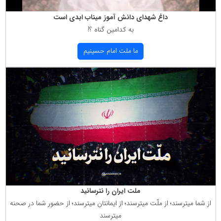
داغ شهدای دانش آموز میناب ابدی است
به كدامین گناه ؟!
ما ملت امام حسینیم
ملت ایران را نترسانید
از شما میترسند؛ از ملّت میترسند؛ از ایمانتان میترسند؛ از حضور شما در صحنه
میترسند