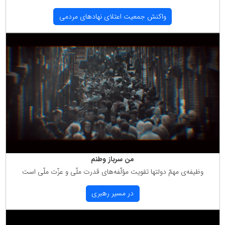
واكنش جمعیت اعتلای نهادهای مردمی
من سرباز وطنم
وظیفه‌ی مهمّ دولتها تقویت مؤلّفه‌های قدرت ملّی و عزّت ملّی است
در مسیر رهبری