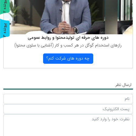
پ
2
ر
و
ن
د
ه
پ
3
دوره های حرفه ای تولیدمحتوا و روابط عمومی
ر
و
ن
د
ه
رازهای استخدام گوگل در هر كسب و كار (آشنایی با سئوی محتوا)
چه دوره های شركت كنم؟
ارسال نظر