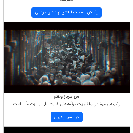
واكنش جمعیت اعتلای نهادهای مردمی
من سرباز وطنم
وظیفه‌ی مهمّ دولتها تقویت مؤلّفه‌های قدرت ملّی و عزّت ملّی است
در مسیر رهبری