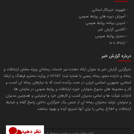
شهروند خبرنگار استانی
آموزش دوره های روابط عمومی
پایگاه اطلاع رسانی اعتلای نهادهای مردمی
تدوین برنامه روابط عمومی
مسعودصادقی
آکادمی گزارش خبر
دستیار روابط عمومی
ارتباط با ما
درباره گزارش خبر
خبرگزاری گزارش خبر به عنوان ارائه دهنده میز خدمات رسانه‌ای ویژه، مشاور ارتباطات و
رسانه و دارنده مجوز رسانه رسمی با شماره ثبت 86752 از وزارت محترم فرهنگ و ارشاد
تریبون
اسلامی جمهوری اسلامی ایران، در صدد برآمده است که به نیازهای رسانه ای کسب و
انتشار گسترده محتوا در رسانه گزارش خبر
کار و مجموعه های متبوع متولیان حوزه ارتباطات و روابط عمومی در سازمان ها،
ادارات، شرکت ها و تمامی مدیران کسب و کارهای خرد و اینترنتی و همچنین مدیران
پایگاه اطلاع رسانی دریا و نفت
و متولیان تولید محتوای رسانه ای از جنس یک خبرگزاری داخلی پاسخ گفته و شرایط
محمدعلی کرمعلی
ارتباطات و اطلاع رسانی را برای آنها تسریع کرده و بهبود ببخشد.
نظر دهید
کلیه حقوق مادی و معنوی محفوظ است.