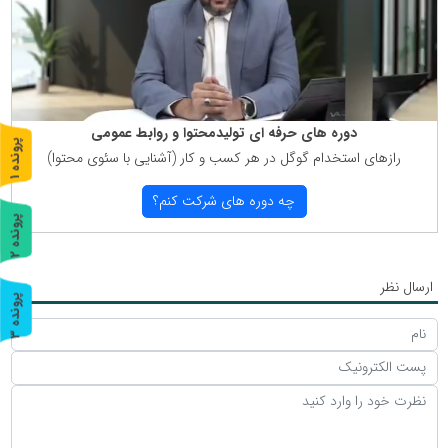
دوره های حرفه ای تولیدمحتوا و روابط عمومی
پ
1
رازهای استخدام گوگل در هر كسب و كار (آشنایی با سئوی محتوا)
ر
و
ن
د
ه
چه دوره های شركت كنم؟
پ
2
ر
و
ن
د
ه
ارسال نظر
پ
3
ر
و
ن
د
ه