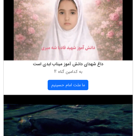
داغ شهدای دانش آموز میناب ابدی است
به كدامین گناه ؟!
ما ملت امام حسینیم