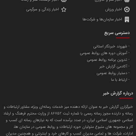
اخبار ورزش
اخبار زندگی و سرگرمی
اخبار سازمان‌ها و شرکت‌ها
آهن و فولاد غدیر ایرانیان
دسترسی سریع
تامین آهن اسفنجی تولیدکنندگان فولاد در کشور
شهروند خبرنگار استانی
آموزش دوره های روابط عمومی
پایگاه اطلاع رسانی اعتلای نهادهای مردمی
تدوین برنامه روابط عمومی
مسعودصادقی
آکادمی گزارش خبر
دستیار روابط عمومی
ارتباط با ما
درباره گزارش خبر
خبرگزاری گزارش خبر به عنوان ارائه دهنده میز خدمات رسانه‌ای ویژه، مشاور ارتباطات و
رسانه و دارنده مجوز رسانه رسمی با شماره ثبت 86752 از وزارت محترم فرهنگ و ارشاد
تریبون
اسلامی جمهوری اسلامی ایران، در صدد برآمده است که به نیازهای رسانه ای کسب و
انتشار گسترده محتوا در رسانه گزارش خبر
کار و مجموعه های متبوع متولیان حوزه ارتباطات و روابط عمومی در سازمان ها،
ادارات، شرکت ها و تمامی مدیران کسب و کارهای خرد و اینترنتی و همچنین مدیران