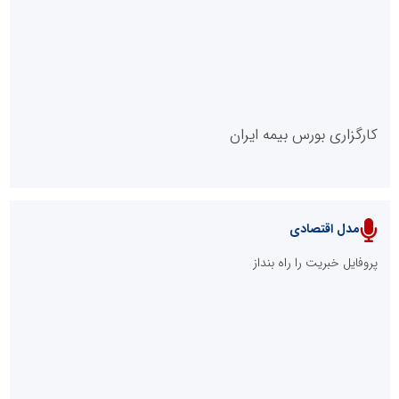
روابط عمومی خبرگزاری گزارش خبر
کارگزاری بورس بیمه ایران
مدل اقتصادی
پایگاه خبری نهضت ملی مسکن
پروفایل خبریت را راه بنداز
سازمان بورس و اوراق بهادار