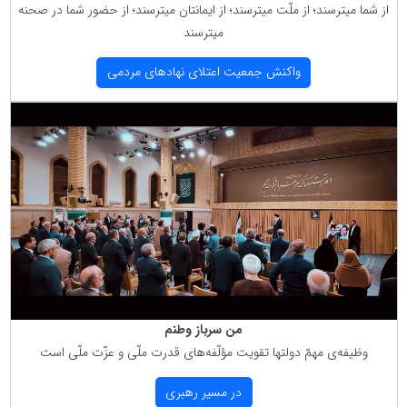
از شما میترسند؛ از ملّت میترسند؛ از ایمانتان میترسند؛ از حضور شما در صحنه
میترسند
واكنش جمعیت اعتلای نهادهای مردمی
من سرباز وطنم
وظیفه‌ی مهمّ دولتها تقویت مؤلّفه‌های قدرت ملّی و عزّت ملّی است
در مسیر رهبری