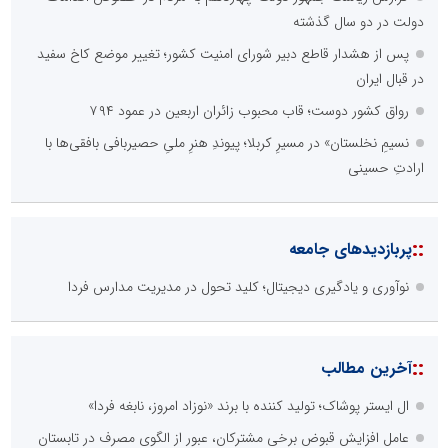
دولت در دو سال گذشته
پس از هشدار قاطع دبیر شورای امنیت کشور؛ تغییر موضع کاخ سفید
در قبال ایران
رواق کشور دوست؛ قاب محبوب زائران اربعین در عمود ۷۹۴
نسیمِ نخلستان» در مسیرِ کربلا؛ پیوندِ هنرِ ملیِ حصیربافی بافقی‌ها با
ارادتِ حسینی
::
پربازدیدهای جامعه
نوآوری و یادگیری دیجیتال؛ کلید تحول در مدیریت مدارس فردا
::
آخرین مطالب
ال ایستر پوشاک؛ تولید کننده با برند «نوزاد امروز، نابغه فردا»
عامل افزایش قبوض برخی مشترکان، عبور از الگوی مصرف در تابستان