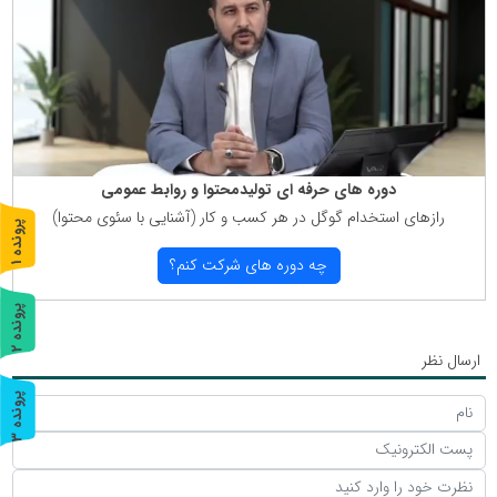
دوره های حرفه ای تولیدمحتوا و روابط عمومی
رازهای استخدام گوگل در هر كسب و كار (آشنایی با سئوی محتوا)
پ
1
چه دوره های شركت كنم؟
ر
و
ن
د
ه
پ
2
ر
و
ن
د
ه
ارسال نظر
پ
3
ر
و
ن
د
ه