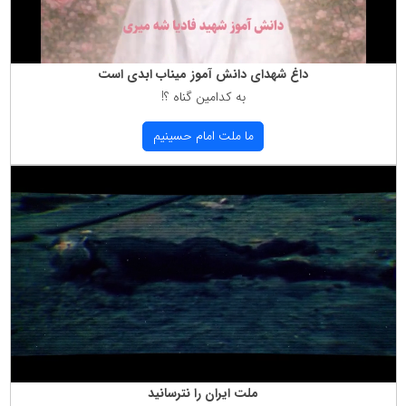
داغ شهدای دانش آموز میناب ابدی است
به كدامین گناه ؟!
ما ملت امام حسینیم
ملت ایران را نترسانید