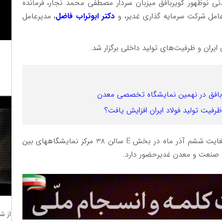
دنی نوظهور کویربافق میزبان سردار مصطفی محمد نجار، فرمانده
عامل شرکت سرمایه گذاری غدیر، و
دکتر ابوتراب فاضل
، مدیرعامل
 ایران و ظرفیت‌های تولید داخلی برگزار شد.
بافق در نهمین نمایشگاه تخصصی معدن
 ظرفیت تولید فولاد ایران افزایش یافت؟
شرکت صنایع معدنی نوظهور کویر بافق از تاریخ سوم لغایت ششم آذر ماه در بخش E سالن 38 مرکز نمایشگاههای بین
گ صنعت و معدن غدیرحضور دارد.
از ش