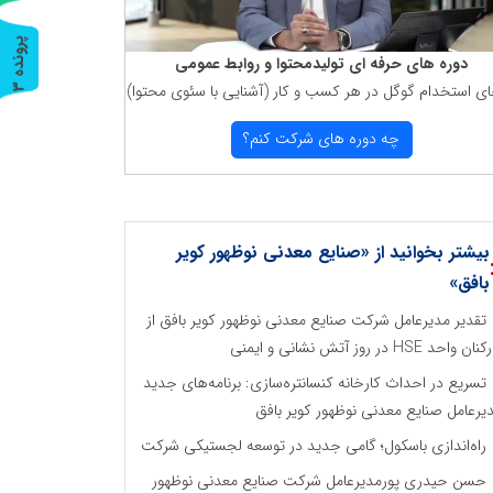
پ
3
دوره های حرفه ای تولیدمحتوا و روابط عمومی
ای استخدام گوگل در هر كسب و كار (آشنایی با سئوی محتوا)
ر
و
ن
د
ه
چه دوره های شركت كنم؟
بیشتر بخوانید از «صنایع معدنی نوظهور کویر
بافق»
تقدیر مدیرعامل شرکت صنایع معدنی نوظهور کویر بافق از
ان واحد HSE در روز آتش نشانی و ایمنی
تسریع در احداث کارخانه کنسانتره‌سازی: برنامه‌های جدید
یرعامل صنایع معدنی نوظهور کویر بافق
راه‌اندازی باسکول؛ گامی جدید در توسعه لجستیکی شرکت
حسن حیدری پورمدیرعامل شرکت صنایع معدنی نوظهور