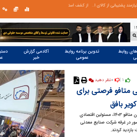
از کشف استعدادهای ناب تا پرورش آن‌ها با رویکردهای نوآورانه؛ مسیر تحول‌آفرین شنای ایران در سطح جهانی
ای روابط
تدوین برنامه روابط
آکادمی گزارش
دستیا
ی
عمومی
خبر
عم
0
1 |
نظر دهید
ی متافو فرصتی برای
یر بافق
در جریان بیست و یکمین نمایشگاه بین المللی متالورژی ایران متافو 1403، مسئولین اقتصادی
ضور در غرفه شرکت صنایع معدنی
 بازدید کردند.