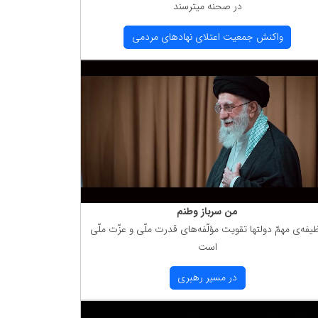
در صحنه میترسند
واكنش جمعیت اعتلای نهادهای مردمی
من سرباز وطنم
یفه‌ی مهمّ دولتها تقویت مؤلّفه‌های قدرت ملّی و عزّت ملّی
است
در مسیر رهبری