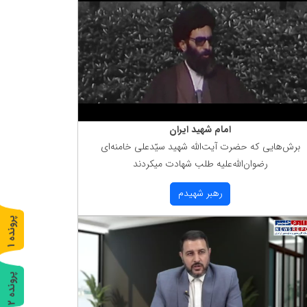
امام شهید ایران
برش‌هایی كه حضرت آیت‌الله شهید سیّدعلی خامنه‌ای
رضوان‌الله‌علیه طلب شهادت میكردند
رهبر شهیدم
پ
1
ر
و
ن
د
ه
پ
2
ر
و
ن
د
ه