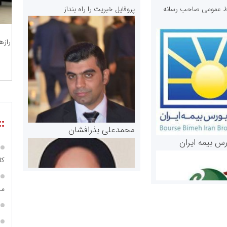
ابط عمومی صاحب رسانه
پروفایل خبریت را راه بنداز
رازه
::
محمدعلی بذرافشان
رس بیمه ایران
کارکن
مد