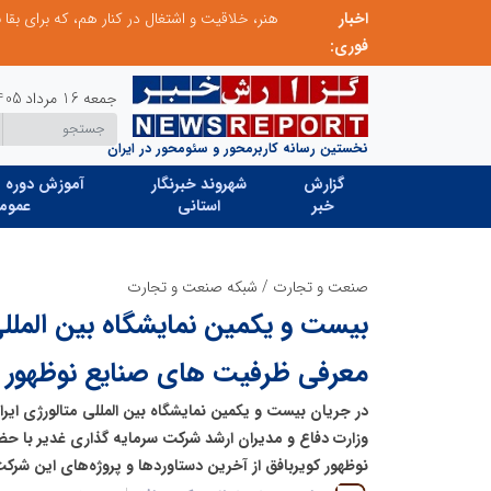
اخبار
صنعت چوب؛ هنر، خلاقیت و اشتغال در کنار هم، که برای بقا نیازمند پشتیبانی از کالای ایرانی است
فوری:
جمعه 16 مرداد 1405
نخستین رسانه کاربرمحور و سئومحور در ایران
گزارش
شهروند خبرنگار
آموزش دوره ه
خبر
استانی
عموم
صنعت و تجارت
/
شبکه صنعت و تجارت
بیست و یکمین نمایشگاه بین الملل
معرفی ظرفیت های صنایع نوظهور کو
وزارت دفاع و مدیران ارشد شرکت سرمایه گذاری غدیر با ح
نوظهور کویربافق از آخرین دستاوردها و پروژه‌های این شرکت