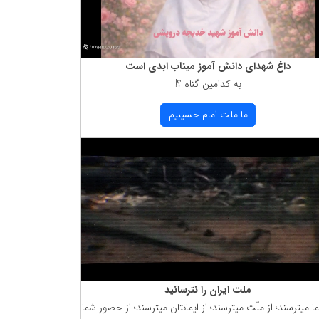
داغ شهدای دانش آموز میناب ابدی است
به كدامین گناه ؟!
ما ملت امام حسینیم
ملت ایران را نترسانید
ما میترسند؛ از ملّت میترسند؛ از ایمانتان میترسند؛ از حضور شما