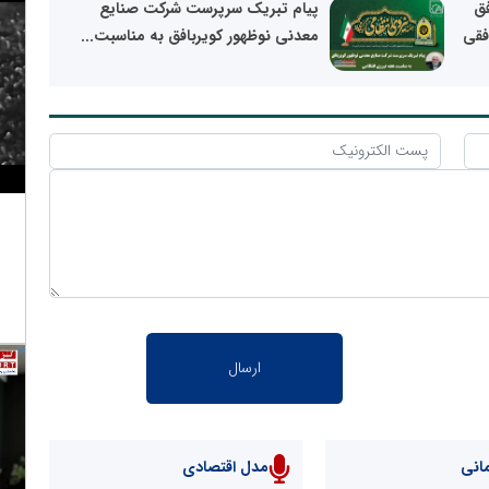
فق
پیام تبریک سرپرست شرکت صنایع
فقی
معدنی نوظهور کویربافق به مناسبت...
انی
مدل اقتصادی