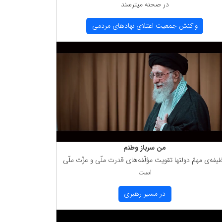
در صحنه میترسند
واكنش جمعیت اعتلای نهادهای مردمی
من سرباز وطنم
یفه‌ی مهمّ دولتها تقویت مؤلّفه‌های قدرت ملّی و عزّت ملّی
است
در مسیر رهبری