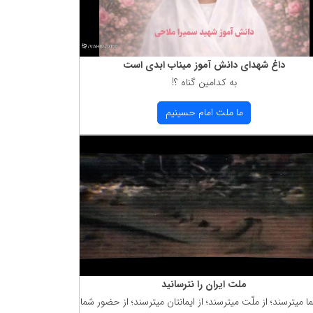
داغ شهدای دانش آموز میناب ابدی است
به كدامین گناه ؟!
ما ملت امام حسینیم
ملت ایران را نترسانید
ما میترسند؛ از ملّت میترسند؛ از ایمانتان میترسند؛ از حضور شما