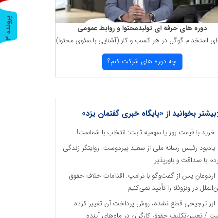
پ
3
دوره های حرفه ای تولیدمحتوا و روابط عمومی
ای استخدام گوگل در هر كسب و كار (آشنایی با سئوی محتوا)
ر
و
ن
د
ه
چه دوره های شركت كنم؟
بیشتر بخوانید از «پایگاه خبری گفتمان یزد»
خرید با قیمت روز یا سهمیه ثابت: انتخاب با شماست!
یادبود رئیس رسانه ملی از سعید پیردوست: روایتگر زندگی
دم با صداقت و باورپذیر
اردوغان پس از گفت‌وگو با ترامپ: اقدامات خلاف حقوق
ن‌الملل در ونزوئلا را تأیید نمی‌کنیم
ارز ترجیحی قطع نشده، روش پرداخت آن تغییر کرده
ت / تعیین‌تکلیف حقوق کارگران در ماه‌های آینده