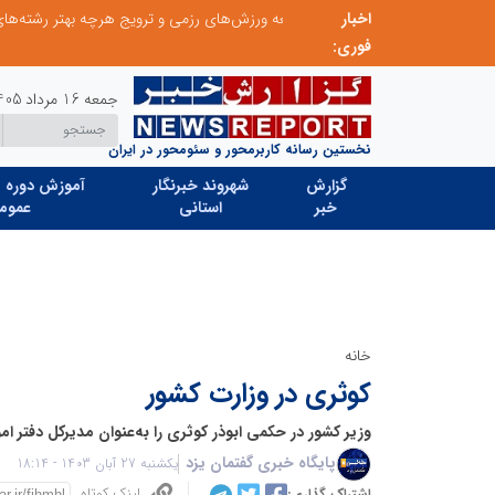
اخبار
توسعه ورزش‌های رزمی و ترویج هرچه بهتر رشته‌های ورزشی، در گرو خلاقیت و نوآوری است
لبنیات سنتی؛ میراثی که برای بقا به حمایت و نوآو
فوری:
جمعه 16 مرداد 1405
نخستین رسانه کاربرمحور و سئومحور در ایران
گزارش
شهروند خبرنگار
آموزش دوره ه
خبر
استانی
عموم
خانه
کوثری در وزارت کشور
وزیر کشور در حکمی ابوذر کوثری را به‌عنوان مدیرکل دفتر ا
پایگاه خبری گفتمان یزد
یکشنبه 27 آبان 1403 - 18:14
لینک کوتاه
اشتراک گذاری: