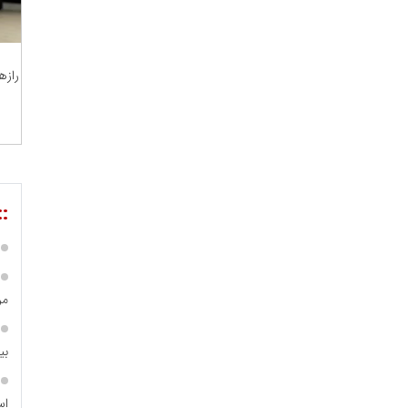
رازه
مسعودصادقی
عت،معدن و تجارت
::
مر
بی
محمدعلی کرمعلی
اس