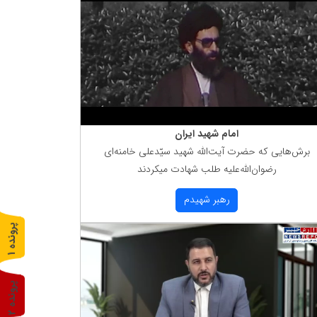
امام شهید ایران
برش‌هایی كه حضرت آیت‌الله شهید سیّدعلی خامنه‌ای
رضوان‌الله‌علیه طلب شهادت میكردند
رهبر شهیدم
پ
1
ر
و
ن
د
ه
پ
2
ر
و
ن
د
ه