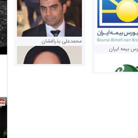
محمدعلی بذرافشان
رس بیمه ایران
مریم حاج نوروز نظری
 و اوراق بهادار
ثق در بازارسرمایه