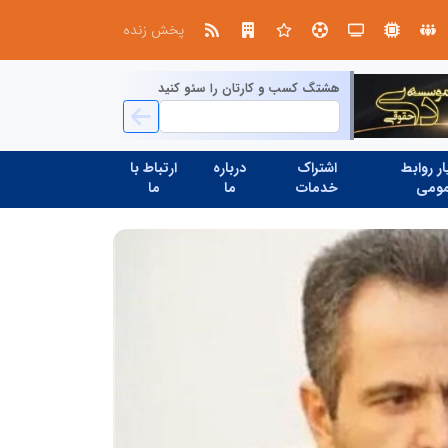
ابتکار در ساماندهی فضای مجازی، خلاقیت در حمایت از خدمات صنفی؛ رویکرد نوین اتحادیه کامیون‌داران کرج
پخش زنده
هشتگ کسب و کارتان را سئو کنید
ر روابط
اشتراک
درباره
ارتباط با
ومی
خدمات
ما
ما