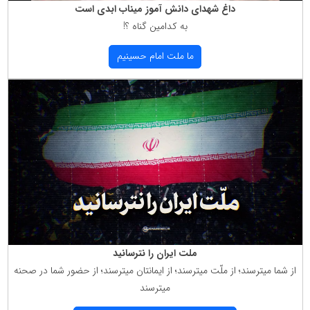
داغ شهدای دانش آموز میناب ابدی است
به كدامین گناه ؟!
ما ملت امام حسینیم
ملت ایران را نترسانید
از شما میترسند؛ از ملّت میترسند؛ از ایمانتان میترسند؛ از حضور شما در صحنه
میترسند