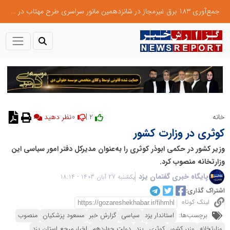
جمع‌آوری 183 برق غیرمجاز در شانزدهمین مانور سراسری طرح مهتاب در استان تهران
0
2 |
خانه
نظر دهید
کوثری در وزارت کشور
وزیر کشور در حکمی ابوذر کوثری را به‌عنوان مدیرکل دفتر امور سیاسی این
وزارتخانه منصوب کرد.
پایگاه خبری گفتمان یزد
یکشنبه 27 آبان 1403 - 18:14
اشتراک گذاری:
لینک کوتاه
برچسب‌ها:
استاندار یزد
سیاسی
گزارش خبر
مسعود پزشکیان
منصوب
وزارتخانه
وزیر کشور
کوثری
یزد
دولت چهاردهم
اخبار مرجع استان یزد