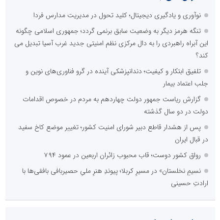
نوآوری و یادگیری دیجیتال؛ کلید تحول در مدیریت مدارس فردا
تنگه هرمز دیگر به وضعیت سابق برنمی گردد؛ جمهوری اسلامی چگونه
این آبراه راهبردی را به دال مرکزی نظم امنیتی جدید غرب آسیا تبدیل می
کند؟
تلفیق ابتکار و کیفیت؛ دندانپزشکی آینده در گرو فناوری‌های نوین و
جلب اعتماد بیمار
گزارش ریاست جمهور دولت چهاردهم به مردم در خصوص اقدامات
دولت در دو سال گذشته
پس از هشدار قاطع دبیر شورای امنیت کشور؛ تغییر موضع کاخ سفید
در قبال ایران
رواق کشور دوست؛ قاب محبوب زائران اربعین در عمود ۷۹۴
نسیمِ نخلستان» در مسیرِ کربلا؛ پیوندِ هنرِ ملیِ حصیربافی بافقی‌ها با
ارادتِ حسینی