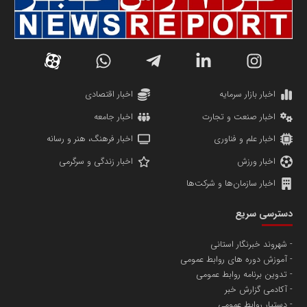
سازمان صنعت،معدن و تجارت
دانشگاه سئوی ایران
مریم حاج نوروز نظری
اخبار بازار سرمایه
اخبار اقتصادی
اخبار صنعت و تجارت
اخبار جامعه
اخبار علم و فناوری
اخبار فرهنگ، هنر و رسانه
اخبار ورزش
اخبار زندگی و سرگرمی
اخبار سازمان‌ها و شرکت‌ها
آهن و فولاد غدیر ایرانیان
دسترسی سریع
تامین آهن اسفنجی تولیدکنندگان فولاد در کشور
شهروند خبرنگار استانی
آموزش دوره های روابط عمومی
پایگاه اطلاع رسانی اعتلای نهادهای مردمی
تدوین برنامه روابط عمومی
مسعودصادقی
آکادمی گزارش خبر
دستیار روابط عمومی