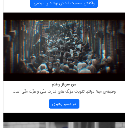
واكنش جمعیت اعتلای نهادهای مردمی
من سرباز وطنم
وظیفه‌ی مهمّ دولتها تقویت مؤلّفه‌های قدرت ملّی و عزّت ملّی است
در مسیر رهبری