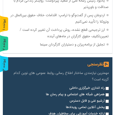
یادبود رئیس رسانه ملی از سعید پیردوست: روایتگر زندگی مردم با
صداقت و باورپذیر
اردوغان پس از گفت‌وگو با ترامپ: اقدامات خلاف حقوق بین‌الملل در
ونزوئلا را تأیید نمی‌کنیم
پ
1
ارز ترجیحی قطع نشده، روش پرداخت آن تغییر کرده است /
ر
و
ن
د
ه
تعیین‌تکلیف حقوق کارگران در ماه‌های آینده
پ
2
تجلیل از برنامه‌ریزان و دستیاران کارگردان سینما
ر
و
ن
د
ه
پ
3
نظرسنجی
ر
و
ن
د
ه
مهمترین نیازمندی ساختار اطلاع رسانی روابط عمومی های نوین کدام
گزینه است؟
راه اندازی خبرگزاری داخلی
همراهی شبکه های اجتماعی و پیام رسان ها
آرشیو غنی و قابل دسترس
پخش آنلاین تمامی رویدادها
ارائه خدمات آموزشی برای مخاطیان هدف