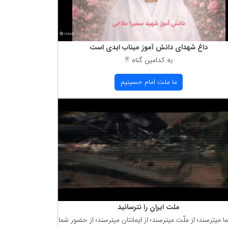
داغ شهدای دانش آموز میناب ابدی است
به كدامین گناه ؟!
ما ملت امام حسینیم
ملت ایران را نترسانید
ما میترسند؛ از ملّت میترسند؛ از ایمانتان میترسند؛ از حضور شما