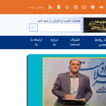
ابتکار در ساماندهی فضای مجازی، خلاقیت در حمایت از خدمات صنفی؛ رویکرد نوین اتحادیه کامیون‌داران کرج
پخش زنده
هشتگ کسب و کارتان را سئو کنید
ر روابط
اشتراک
درباره
ارتباط با
ومی
خدمات
ما
ما