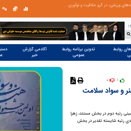
ری نیاز دارد
ای روابط
تدوین برنامه روابط
آکادمی گزارش
دستیا
ی
عمومی
خبر
عم
0
1 |
نظر دهید
ر و سواد سلامت
نی رتبه دوم در بخش مستند، زهرا
دی رتبه شایسته تقدیر در بخش