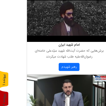
امام شهید ایران
برش‌هایی كه حضرت آیت‌الله شهید سیّدعلی خامنه‌ای
رضوان‌الله‌علیه طلب شهادت میكردند
رهبر شهیدم
پ
1
ر
و
ن
د
ه
پ
2
ر
و
ن
د
ه