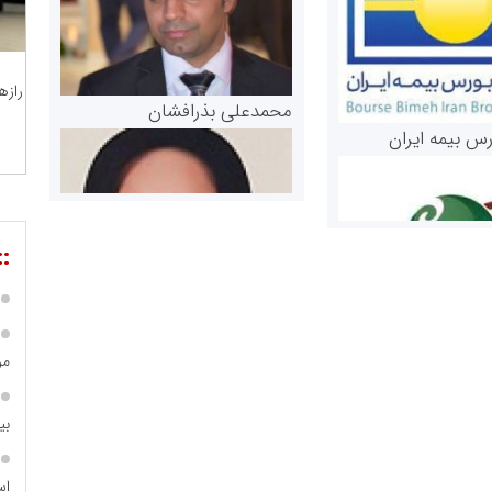
رازه
محمدعلی بذرافشان
رس بیمه ایران
::
مر
مریم حاج نوروز نظری
 و اوراق بهادار
بی
ثق در بازارسرمایه
اس