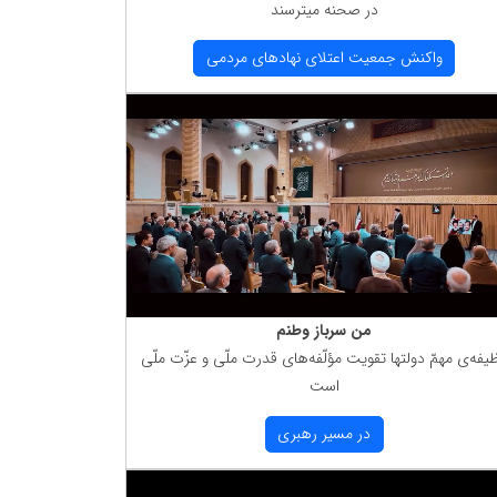
در صحنه میترسند
واكنش جمعیت اعتلای نهادهای مردمی
من سرباز وطنم
یفه‌ی مهمّ دولتها تقویت مؤلّفه‌های قدرت ملّی و عزّت ملّی
است
در مسیر رهبری