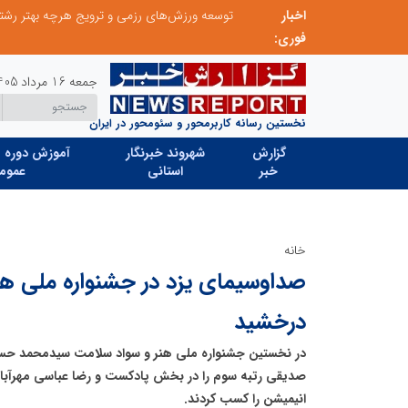
اخبار
توسعه ورزش‌های رزمی و ترویج هرچه بهتر رشته‌های ورزشی، در گرو خلاقیت و نوآوری است
لبنیات سنتی؛ میراثی که برای بقا به حمایت و نوآو
فوری:
جمعه 16 مرداد 1405
نخستین رسانه کاربرمحور و سئومحور در ایران
گزارش
شهروند خبرنگار
آموزش دوره ه
خبر
استانی
عموم
خانه
صداوسیمای یزد در جشنواره ملی هن
درخشید
در نخستین جشنواره ملی هنر و سواد سلامت سیدمحمد حسی
صدیقی رتبه سوم را در بخش پادکست و رضا عباسی مهرآبا
انیمیشن را کسب کردند.