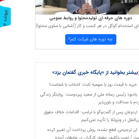
پ
3
دوره های حرفه ای تولیدمحتوا و روابط عمومی
ای استخدام گوگل در هر كسب و كار (آشنایی با سئوی محتوا)
ر
و
ن
د
ه
چه دوره های شركت كنم؟
بیشتر بخوانید از «پایگاه خبری گفتمان یزد»
خرید با قیمت روز یا سهمیه ثابت: انتخاب با شماست!
یادبود رئیس رسانه ملی از سعید پیردوست: روایتگر زندگی
دم با صداقت و باورپذیر
اردوغان پس از گفت‌وگو با ترامپ: اقدامات خلاف حقوق
ن‌الملل در ونزوئلا را تأیید نمی‌کنیم
ارز ترجیحی قطع نشده، روش پرداخت آن تغییر کرده
ت / تعیین‌تکلیف حقوق کارگران در ماه‌های آینده